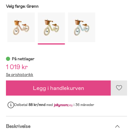
Velg farge:
Grønn
På nettlager
1 019 kr
Se prishistorikk
Legg i handlekurven
Delbetal
88 kr/mnd
med
i 36 måneder
Beskrivelse