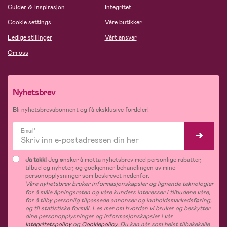
Guider & Inspirasjon
Integritet
Cookie settings
Våre butikker
Ledige stillinger
Vårt ansvar
Om oss
Nyhetsbrev
Bli nyhetsbrevabonnent og få eksklusive fordeler!
Email*
Ja takk!
Jeg ønsker å motta nyhetsbrev med personlige rabatter,
tilbud og nyheter, og godkjenner behandlingen av mine
personopplysninger som beskrevet nedenfor.
Våre nyhetsbrev bruker informasjonskapsler og lignende teknologier
for å måle åpningsraten og våre kunders interesser i tilbudene våre,
for å tilby personlig tilpassede annonser og innholdsmarkedsføring,
og til statistiske formål. Les mer om hvordan vi bruker og beskytter
dine personopplysninger og informasjonskapsler i vår
Integritetspolicy
og
Cookiepolicy
. Du kan når som helst tilbakekalle