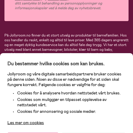
ditt samtykke til behandling av personopplysninger og
informasjonskapsler ved å melde deg av nyhetsbrevet.
På Jollyroom.no finner du et stort utvalg av produkter til barnefamilien. Hos
oss handler du raskt, enkelt og alltid til lave priser. Med 365 dagers angrerett
og en meget dyktig kundeservice kan du alltid føle deg trygg. Vi har et stort
utvalg med blant annet barnevogner, bilstoler, klær til barn og baby,
produkter til mor, mengder av inspirerende interiør, leker, babyustyr og mye
mye mer. Vi tilbyr produkter fra velkjente merker som blant annet Britax,
Du bestemmer hvilke cookies som kan brukes.
Maxi-Cosi, Baby Jogger, BabyBjörn, Didriksons, KidKraft, Ergobaby, Philips
Avent, Neonate, Cybex, LEGO og mange flere. Velkommen inn til nordens
største nettbutikk for barn og baby!
Jollyroom og våre digitale samarbeidspartnere bruker cookies
på denne siden. Noen av disse er nødvendige for at siden skal
fungere korrekt. Følgende cookies er valgfrie for deg:
Cookies for å analysere hvordan nettstedet vårt brukes.
Cookies som muliggjør en tilpasset opplevelse av
nettstedet vårt.
Kundeservice
Cookies for annonsering og sosiale medier.
Les mer om cookies
© 2026 Jollyroom AS. Alle rettigheter reservert.