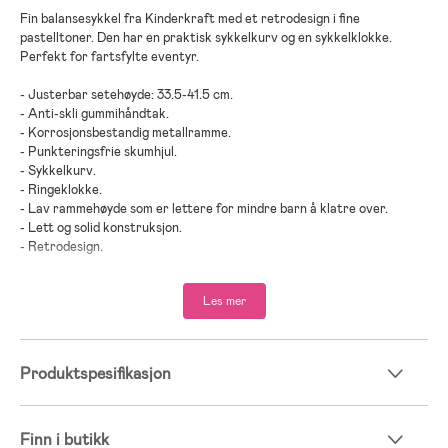
Fin balansesykkel fra Kinderkraft med et retrodesign i fine
pastelltoner. Den har en praktisk sykkelkurv og en sykkelklokke.
Perfekt for fartsfylte eventyr.
- Justerbar setehøyde: 33.5-41.5 cm.
- Anti-skli gummihåndtak.
- Korrosjonsbestandig metallramme.
- Punkteringsfrie skumhjul.
- Sykkelkurv.
- Ringeklokke.
- Lav rammehøyde som er lettere for mindre barn å klatre over.
- Lett og solid konstruksjon.
- Retrodesign.
- Fine pastellfarger.
- Maksimal vekt: 35 kg.
Les mer
- CE-merket.
- Anbefalt alder: fra 2 år.
Produktspesifikasjon
- Magnesium, gummi, plast.
Finn i butikk