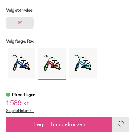
Velg størrelse
12"
Velg farge:
Rød
På nettlager
1 589 kr
Se prishistorikk
Legg i handlekurven