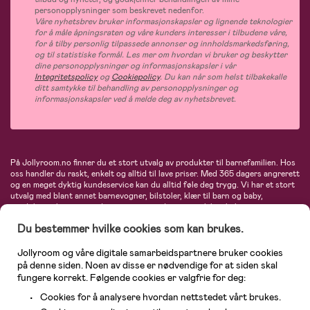
personopplysninger som beskrevet nedenfor.
Våre nyhetsbrev bruker informasjonskapsler og lignende teknologier
for å måle åpningsraten og våre kunders interesser i tilbudene våre,
for å tilby personlig tilpassede annonser og innholdsmarkedsføring,
og til statistiske formål. Les mer om hvordan vi bruker og beskytter
dine personopplysninger og informasjonskapsler i vår
Integritetspolicy
og
Cookiepolicy
. Du kan når som helst tilbakekalle
ditt samtykke til behandling av personopplysninger og
informasjonskapsler ved å melde deg av nyhetsbrevet.
På Jollyroom.no finner du et stort utvalg av produkter til barnefamilien. Hos
oss handler du raskt, enkelt og alltid til lave priser. Med 365 dagers angrerett
og en meget dyktig kundeservice kan du alltid føle deg trygg. Vi har et stort
utvalg med blant annet barnevogner, bilstoler, klær til barn og baby,
produkter til mor, mengder av inspirerende interiør, leker, babyustyr og mye
mye mer. Vi tilbyr produkter fra velkjente merker som blant annet Britax,
Du bestemmer hvilke cookies som kan brukes.
Maxi-Cosi, Baby Jogger, BabyBjörn, Didriksons, KidKraft, Ergobaby, Philips
Avent, Neonate, Cybex, LEGO og mange flere. Velkommen inn til nordens
største nettbutikk for barn og baby!
Jollyroom og våre digitale samarbeidspartnere bruker cookies
på denne siden. Noen av disse er nødvendige for at siden skal
fungere korrekt. Følgende cookies er valgfrie for deg:
Cookies for å analysere hvordan nettstedet vårt brukes.