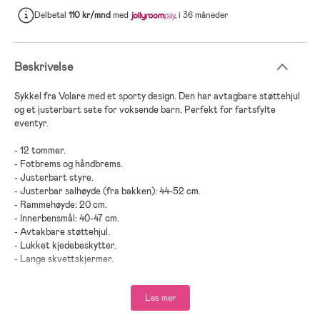
Delbetal
110 kr/mnd
med
i 36 måneder
Beskrivelse
Sykkel fra Volare med et sporty design. Den har avtagbare støttehjul
og et justerbart sete for voksende barn. Perfekt for fartsfylte
eventyr.
- 12 tommer.
- Fotbrems og håndbrems.
- Justerbart styre.
- Justerbar salhøyde (fra bakken): 44-52 cm.
- Rammehøyde: 20 cm.
- Innerbensmål: 40-47 cm.
- Avtakbare støttehjul.
- Lukket kjedebeskytter.
- Lange skvettskjermer.
- Refleksdetaljer.
- Ringeklokke.
Les mer
- Maksimal vekt: 60 kg.