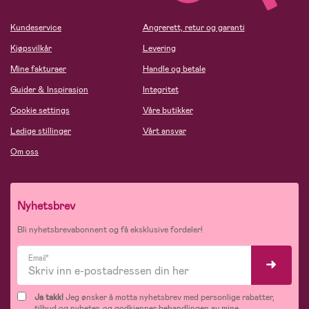
Kundeservice
Angrerett, retur og garanti
Kjøpsvilkår
Levering
Mine fakturaer
Handle og betale
Guider & Inspirasjon
Integritet
Cookie settings
Våre butikker
Ledige stillinger
Vårt ansvar
Om oss
Nyhetsbrev
Bli nyhetsbrevabonnent og få eksklusive fordeler!
Email*
Ja takk!
Jeg ønsker å motta nyhetsbrev med personlige rabatter,
tilbud og nyheter, og godkjenner behandlingen av mine