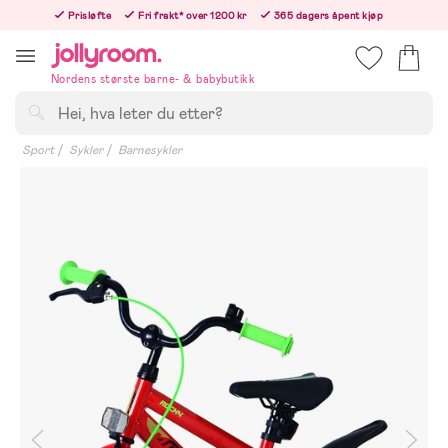
Hoppa
Prisløfte
Fri frakt* over 1200 kr
365 dagers åpent kjøp
till
Bestill i dag, så sender vi rett etter helligedagen
innehållet
Nordens største barne- & babybutikk
Søk
Sport
Sykler
Barnesykler