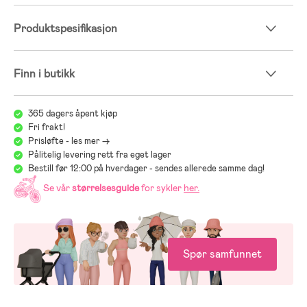
- Anbefalt alder: fra 3 til 4 år.
Produktspesifikasjon
- Metall, gummi, plast.
Finn i butikk
365 dagers åpent kjøp
Fri frakt!
Prisløfte - les mer ->
Pålitelig levering rett fra eget lager
Bestill før 12:00 på hverdager - sendes allerede samme dag!
Se vår
størrelsesguide
for sykler
her
.
Spør samfunnet