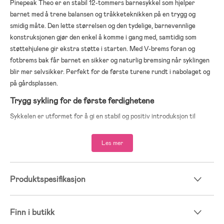
Pinepeak Theo er en stabil 12-tommers barnesykkel som hjelper
barnet med å trene balansen og tråkketeknikken på en trygg og
smidig måte. Den lette størrelsen og den tydelige, barnevennlige
konstruksjonen gjør den enkel å komme i gang med, samtidig som
støttehjulene gir ekstra støtte i starten. Med V-brems foran og
fotbrems bak får barnet en sikker og naturlig bremsing når syklingen
blir mer selvsikker. Perfekt for de første turene rundt i nabolaget og
på gårdsplassen.
Trygg sykling for de første ferdighetene
Sykkelen er utformet for å gi en stabil og positiv introduksjon til
sykling. Den justerbare setehøyden gjør det enklere å finne en
behagelig stilling, og den gjennomtenkte størrelsen passer godt for
Les mer
yngre barn som ønsker å utvikle syklingsevnen sin trinn for trinn.
12 tommer, tilpasset barn som skal lære å sykle
V-brems foran gir kontrollert bremsing
Produktspesifikasjon
Fotbrems bak gir en enkel og naturlig stopp
Støttehjul gir ekstra stabilitet i starten
Justerbar setehøyde, 47–51 cm, for bedre passform
Finn i butikk