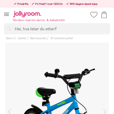
Hoppa
Prisløfte
Fri frakt* over 1200 kr
365 dagers åpent kjøp
till
Bestill nå - vi sender samme hverdag!
innehållet
Nordens største barne- & babybutikk
Søk
Sport
Sykler
Barnesykler
12-tommersykkel