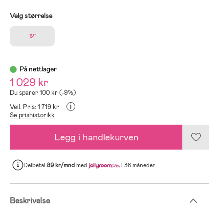
Velg størrelse
12"
På nettlager
1 029 kr
Du sparer 100 kr (-9%)
i
Veil. Pris: 1 719 kr
Se prishistorikk
Legg i handlekurven
Delbetal
89 kr/mnd
med
i 36 måneder
Beskrivelse