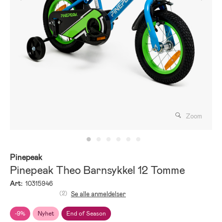
Zoom
Pinepeak
Pinepeak Theo Barnsykkel 12 Tomme
Art:
10315946
(2)
Se alle anmeldelser
-9%
Nyhet
End of Season