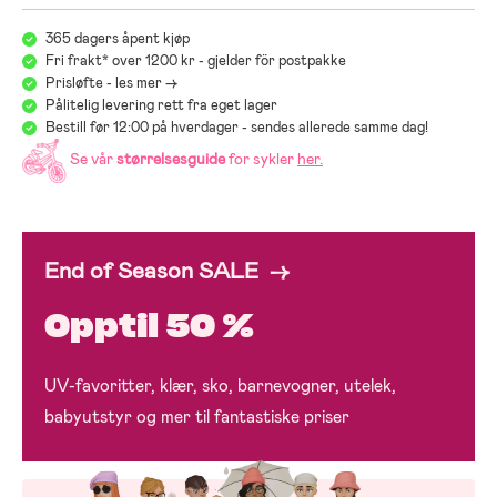
Anbefalt alder: 2 år og oppover
Materiale: Metall, gummi og plast
365 dagers åpent kjøp
CE-merket
Fri frakt* over 1200 kr - gjelder för postpakke
Prisløfte - les mer ->
Pålitelig levering rett fra eget lager
Bestill før 12:00 på hverdager - sendes allerede samme dag!
Se vår
størrelsesguide
for sykler
her
.
End of Season SALE →
Opptil 50 %
UV-favoritter, klær, sko, barnevogner, utelek,
babyutstyr og mer til fantastiske priser