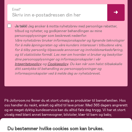
Email*
Ja takk!
Jeg ønsker å motta nyhetsbrev med personlige rabatter,
tilbud og nyheter, og godkjenner behandlingen av mine
personopplysninger som beskrevet nedenfor.
Våre nyhetsbrev bruker informasjonskapsler og lignende teknologier
for å måle åpningsraten og våre kunders interesser i tilbudene våre,
for å tilby personlig tilpassede annonser og innholdsmarkedsføring,
og til statistiske formål. Les mer om hvordan vi bruker og beskytter
dine personopplysninger og informasjonskapsler i vår
Integritetspolicy
og
Cookiepolicy
. Du kan når som helst tilbakekalle
ditt samtykke til behandling av personopplysninger og
informasjonskapsler ved å melde deg av nyhetsbrevet.
På Jollyroom.no finner du et stort utvalg av produkter til barnefamilien. Hos
oss handler du raskt, enkelt og alltid til lave priser. Med 365 dagers angrerett
og en meget dyktig kundeservice kan du alltid føle deg trygg. Vi har et stort
utvalg med blant annet barnevogner, bilstoler, klær til barn og baby,
produkter til mor, mengder av inspirerende interiør, leker, babyustyr og mye
mye mer. Vi tilbyr produkter fra velkjente merker som blant annet Britax,
Du bestemmer hvilke cookies som kan brukes.
Maxi-Cosi, Baby Jogger, BabyBjörn, Didriksons, KidKraft, Ergobaby, Philips