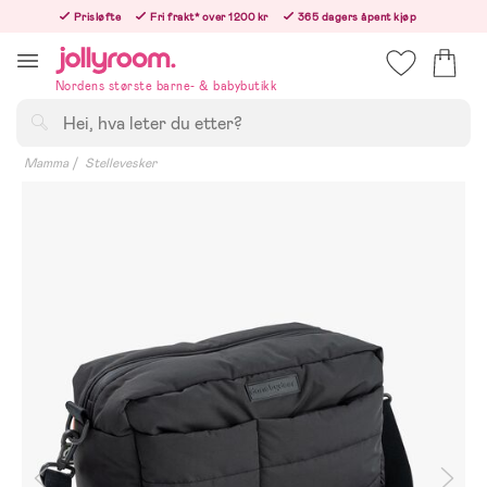
Hoppa
Prisløfte
Fri frakt* over 1200 kr
365 dagers åpent kjøp
till
Bestill i dag, så sender vi rett etter helligedagen
innehållet
Nordens største barne- & babybutikk
Søk
Mamma
Stellevesker