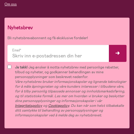
Om oss
Nyhetsbrev
Bli nyhetsbrevabonnent og få eksklusive fordeler!
Email*
Ja takk!
Jeg ønsker å motta nyhetsbrev med personlige rabatter,
tilbud og nyheter, og godkjenner behandlingen av mine
personopplysninger som beskrevet nedenfor.
Våre nyhetsbrev bruker informasjonskapsler og lignende teknologier
for å måle åpningsraten og våre kunders interesser i tilbudene våre,
for å tilby personlig tilpassede annonser og innholdsmarkedsføring,
og til statistiske formål. Les mer om hvordan vi bruker og beskytter
dine personopplysninger og informasjonskapsler i vår
Integritetspolicy
og
Cookiepolicy
. Du kan når som helst tilbakekalle
ditt samtykke til behandling av personopplysninger og
informasjonskapsler ved å melde deg av nyhetsbrevet.