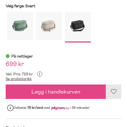
Velg farge:
Svart
På nettlager
699 kr
i
Veil. Pris: 729 kr
Se prishistorikk
Legg i handlekurven
Delbetal
76 kr/mnd
med
i 36 måneder