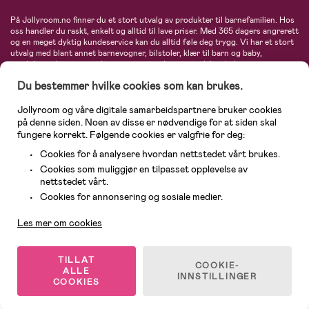
På Jollyroom.no finner du et stort utvalg av produkter til barnefamilien. Hos
oss handler du raskt, enkelt og alltid til lave priser. Med 365 dagers angrerett
og en meget dyktig kundeservice kan du alltid føle deg trygg. Vi har et stort
utvalg med blant annet barnevogner, bilstoler, klær til barn og baby,
produkter til mor, mengder av inspirerende interiør, leker, babyustyr og mye
mye mer. Vi tilbyr produkter fra velkjente merker som blant annet Britax,
Du bestemmer hvilke cookies som kan brukes.
Maxi-Cosi, Baby Jogger, BabyBjörn, Didriksons, KidKraft, Ergobaby, Philips
Avent, Neonate, Cybex, LEGO og mange flere. Velkommen inn til nordens
største nettbutikk for barn og baby!
Jollyroom og våre digitale samarbeidspartnere bruker cookies
på denne siden. Noen av disse er nødvendige for at siden skal
fungere korrekt. Følgende cookies er valgfrie for deg:
Cookies for å analysere hvordan nettstedet vårt brukes.
Cookies som muliggjør en tilpasset opplevelse av
nettstedet vårt.
Kundeservice
Cookies for annonsering og sosiale medier.
Les mer om cookies
© 2026 Jollyroom AS. Alle rettigheter reservert.
TILLAT
COOKIE-
ALLE
INNSTILLINGER
COOKIES