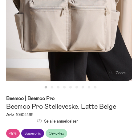
Zoom
Beemoo
| Beemoo Pro
Beemoo Pro Stelleveske, Latte Beige
Art:
10304462
(3)
Se alle anmeldelser
-17%
Superpris
Oeko-Tex