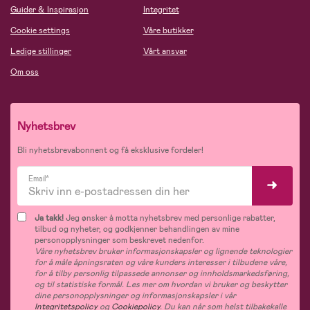
Guider & Inspirasjon
Integritet
Cookie settings
Våre butikker
Ledige stillinger
Vårt ansvar
Om oss
Nyhetsbrev
Bli nyhetsbrevabonnent og få eksklusive fordeler!
Email*
Ja takk!
Jeg ønsker å motta nyhetsbrev med personlige rabatter,
tilbud og nyheter, og godkjenner behandlingen av mine
personopplysninger som beskrevet nedenfor.
Våre nyhetsbrev bruker informasjonskapsler og lignende teknologier
for å måle åpningsraten og våre kunders interesser i tilbudene våre,
for å tilby personlig tilpassede annonser og innholdsmarkedsføring,
og til statistiske formål. Les mer om hvordan vi bruker og beskytter
dine personopplysninger og informasjonskapsler i vår
Integritetspolicy
og
Cookiepolicy
. Du kan når som helst tilbakekalle