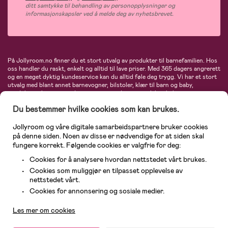
ditt samtykke til behandling av personopplysninger og
informasjonskapsler ved å melde deg av nyhetsbrevet.
På Jollyroom.no finner du et stort utvalg av produkter til barnefamilien. Hos
oss handler du raskt, enkelt og alltid til lave priser. Med 365 dagers angrerett
og en meget dyktig kundeservice kan du alltid føle deg trygg. Vi har et stort
utvalg med blant annet barnevogner, bilstoler, klær til barn og baby,
produkter til mor, mengder av inspirerende interiør, leker, babyustyr og mye
mye mer. Vi tilbyr produkter fra velkjente merker som blant annet Britax,
Du bestemmer hvilke cookies som kan brukes.
Maxi-Cosi, Baby Jogger, BabyBjörn, Didriksons, KidKraft, Ergobaby, Philips
Avent, Neonate, Cybex, LEGO og mange flere. Velkommen inn til nordens
største nettbutikk for barn og baby!
Jollyroom og våre digitale samarbeidspartnere bruker cookies
på denne siden. Noen av disse er nødvendige for at siden skal
fungere korrekt. Følgende cookies er valgfrie for deg:
Cookies for å analysere hvordan nettstedet vårt brukes.
Cookies som muliggjør en tilpasset opplevelse av
nettstedet vårt.
Kundeservice
Cookies for annonsering og sosiale medier.
Les mer om cookies
© 2026 Jollyroom AS. Alle rettigheter reservert.