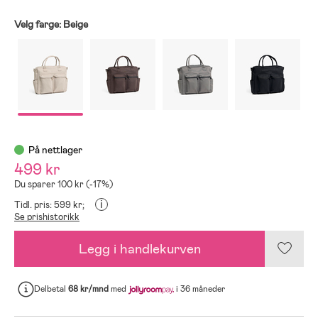
Velg farge:
Beige
På nettlager
499 kr
Du sparer 100 kr (-17%)
i
Tidl. pris: 599 kr;
Se prishistorikk
Legg i handlekurven
Delbetal
68 kr/mnd
med
i 36 måneder