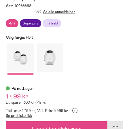
Art:
10244468
(39)
Se alle anmeldelser
-17%
Superpris
Fri frakt
Velg farge:
Hvit
På nettlager
1 499 kr
Du sparer 300 kr (-17%)
i
Tidl. pris: 1 799 kr;
Veil. Pris: 3 999 kr
Se prishistorikk
Legg i handlekurven