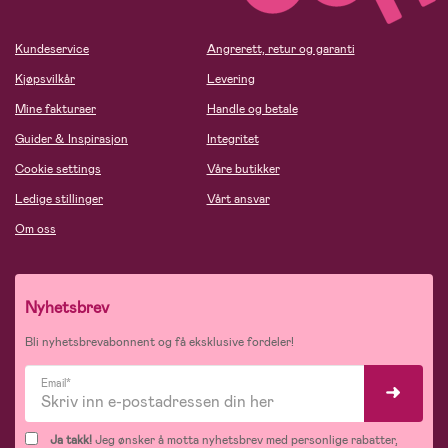
Kundeservice
Angrerett, retur og garanti
Kjøpsvilkår
Levering
Mine fakturaer
Handle og betale
Guider & Inspirasjon
Integritet
Cookie settings
Våre butikker
Ledige stillinger
Vårt ansvar
Om oss
Nyhetsbrev
Bli nyhetsbrevabonnent og få eksklusive fordeler!
Email*
Ja takk!
Jeg ønsker å motta nyhetsbrev med personlige rabatter,