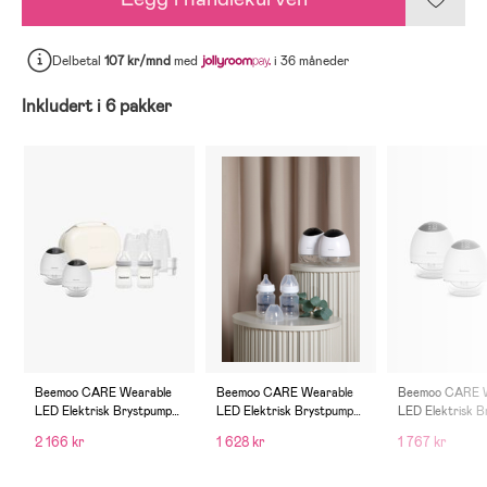
Delbetal
107 kr/mnd
med
i 36 måneder
Inkludert i 6 pakker
Beemoo CARE Wearable
Beemoo CARE Wearable
Beemoo CARE W
LED Elektrisk Brystpumpe
LED Elektrisk Brystpumpe
LED Elektrisk 
Dobbel inkl.
Dobbel inkl. Flasker 180 ml
Dobbel inkl. Me
2 166 kr
1 628 kr
1 767 kr
Brystmelkposer,
2-pack
30-pack & Flask
Brystmelkflaske &
Oppbevaringsveske