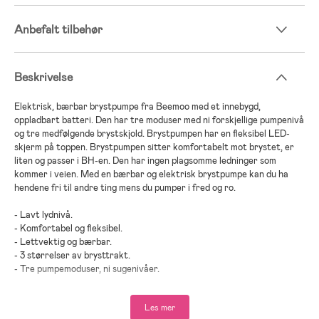
Anbefalt tilbehør
Beskrivelse
Elektrisk, bærbar brystpumpe fra Beemoo med et innebygd,
oppladbart batteri. Den har tre moduser med ni forskjellige pumpenivå
og tre medfølgende brystskjold. Brystpumpen har en fleksibel LED-
skjerm på toppen. Brystpumpen sitter komfortabelt mot brystet, er
liten og passer i BH-en. Den har ingen plagsomme ledninger som
kommer i veien. Med en bærbar og elektrisk brystpumpe kan du ha
hendene fri til andre ting mens du pumper i fred og ro.
- Lavt lydnivå.
- Komfortabel og fleksibel.
- Lettvektig og bærbar.
- 3 størrelser av brysttrakt.
- Tre pumpemoduser, ni sugenivåer.
- Ladekabel inkludert.
- Fri for BPA.
Les mer
- Vær oppmerksom på at det finnes to utgaver av dette produktet: