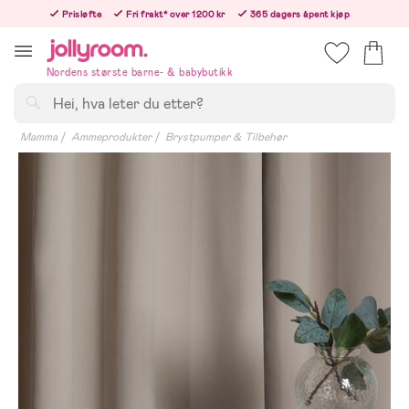
Hoppa
Prisløfte
Fri frakt* over 1200 kr
365 dagers åpent kjøp
till
Bestill i dag, så sender vi rett etter helligedagen
innehållet
Nordens største barne- & babybutikk
Søk
Mamma
Ammeprodukter
Brystpumper & Tilbehør