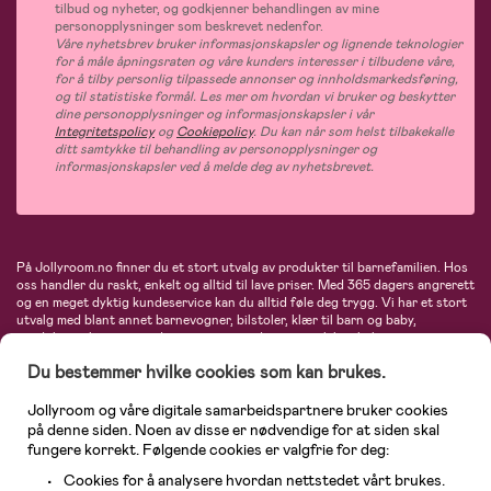
tilbud og nyheter, og godkjenner behandlingen av mine
personopplysninger som beskrevet nedenfor.
Våre nyhetsbrev bruker informasjonskapsler og lignende teknologier
for å måle åpningsraten og våre kunders interesser i tilbudene våre,
for å tilby personlig tilpassede annonser og innholdsmarkedsføring,
og til statistiske formål. Les mer om hvordan vi bruker og beskytter
dine personopplysninger og informasjonskapsler i vår
Integritetspolicy
og
Cookiepolicy
. Du kan når som helst tilbakekalle
ditt samtykke til behandling av personopplysninger og
informasjonskapsler ved å melde deg av nyhetsbrevet.
På Jollyroom.no finner du et stort utvalg av produkter til barnefamilien. Hos
oss handler du raskt, enkelt og alltid til lave priser. Med 365 dagers angrerett
og en meget dyktig kundeservice kan du alltid føle deg trygg. Vi har et stort
utvalg med blant annet barnevogner, bilstoler, klær til barn og baby,
produkter til mor, mengder av inspirerende interiør, leker, babyustyr og mye
mye mer. Vi tilbyr produkter fra velkjente merker som blant annet Britax,
Du bestemmer hvilke cookies som kan brukes.
Maxi-Cosi, Baby Jogger, BabyBjörn, Didriksons, KidKraft, Ergobaby, Philips
Avent, Neonate, Cybex, LEGO og mange flere. Velkommen inn til nordens
største nettbutikk for barn og baby!
Jollyroom og våre digitale samarbeidspartnere bruker cookies
på denne siden. Noen av disse er nødvendige for at siden skal
fungere korrekt. Følgende cookies er valgfrie for deg:
Cookies for å analysere hvordan nettstedet vårt brukes.