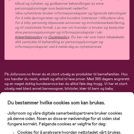
tilbud og nyheter, og godkjenner behandlingen av mine
personopplysninger som beskrevet nedenfor.
Våre nyhetsbrev bruker informasjonskapsler og lignende teknologier
for å måle åpningsraten og våre kunders interesser i tilbudene våre,
for å tilby personlig tilpassede annonser og innholdsmarkedsføring,
og til statistiske formål. Les mer om hvordan vi bruker og beskytter
dine personopplysninger og informasjonskapsler i vår
Integritetspolicy
og
Cookiepolicy
. Du kan når som helst tilbakekalle
ditt samtykke til behandling av personopplysninger og
informasjonskapsler ved å melde deg av nyhetsbrevet.
På Jollyroom.no finner du et stort utvalg av produkter til barnefamilien. Hos
oss handler du raskt, enkelt og alltid til lave priser. Med 365 dagers angrerett
og en meget dyktig kundeservice kan du alltid føle deg trygg. Vi har et stort
utvalg med blant annet barnevogner, bilstoler, klær til barn og baby,
produkter til mor, mengder av inspirerende interiør, leker, babyustyr og mye
mye mer. Vi tilbyr produkter fra velkjente merker som blant annet Britax,
Du bestemmer hvilke cookies som kan brukes.
Maxi-Cosi, Baby Jogger, BabyBjörn, Didriksons, KidKraft, Ergobaby, Philips
Avent, Neonate, Cybex, LEGO og mange flere. Velkommen inn til nordens
største nettbutikk for barn og baby!
Jollyroom og våre digitale samarbeidspartnere bruker cookies
på denne siden. Noen av disse er nødvendige for at siden skal
fungere korrekt. Følgende cookies er valgfrie for deg:
Cookies for å analysere hvordan nettstedet vårt brukes.