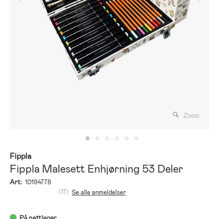
Zoom
Fippla
Fippla Malesett Enhjørning 53 Deler
Art:
10194778
(17)
Se alle anmeldelser
På nettlager