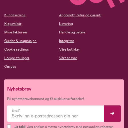
Kundeservice
Angrerett, retur og garanti
Kjøpsvilkår
Levering
Mine fakturaer
Handle og betale
Guider & Inspirasjon
Integritet
Cookie settings
Våre butikker
Ledige stillinger
Vårt ansvar
Om oss
Nyhetsbrev
Bli nyhetsbrevabonnent og få eksklusive fordeler!
Email*
Ja takk!
Jeg ønsker å motta nyhetsbrev med personlige rabatter,