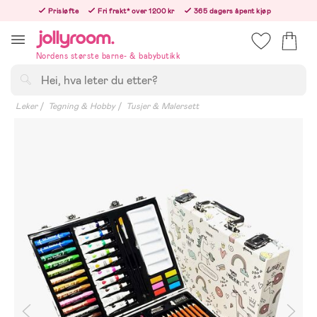
Hoppa
Prisløfte
Fri frakt* over 1200 kr
365 dagers åpent kjøp
till
Bestillinger etter 12:00 sendes neste hverdag!
innehållet
Nordens største barne- & babybutikk
Søk
Leker
Tegning & Hobby
Tusjer & Malersett