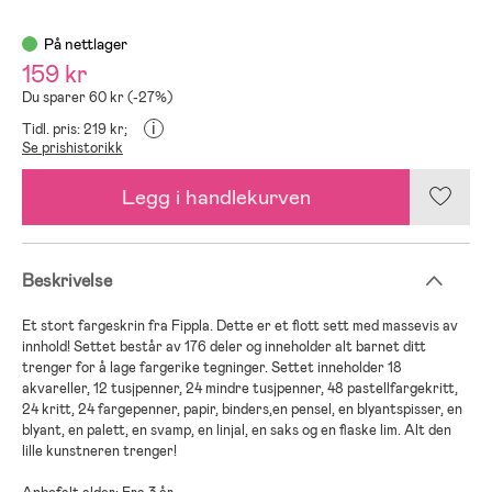
På nettlager
159 kr
Du sparer 60 kr (-27%)
i
Tidl. pris: 219 kr;
Se prishistorikk
Legg i handlekurven
Beskrivelse
Et stort fargeskrin fra Fippla. Dette er et flott sett med massevis av
innhold! Settet består av 176 deler og inneholder alt barnet ditt
trenger for å lage fargerike tegninger. Settet inneholder 18
akvareller, 12 tusjpenner, 24 mindre tusjpenner, 48 pastellfargekritt,
24 kritt, 24 fargepenner, papir, binders,en pensel, en blyantspisser, en
blyant, en palett, en svamp, en linjal, en saks og en flaske lim. Alt den
lille kunstneren trenger!