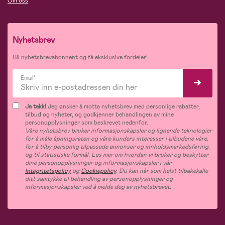
Om oss
Nyhetsbrev
Bli nyhetsbrevabonnent og få eksklusive fordeler!
Email*
Ja takk!
Jeg ønsker å motta nyhetsbrev med personlige rabatter,
tilbud og nyheter, og godkjenner behandlingen av mine
personopplysninger som beskrevet nedenfor.
Våre nyhetsbrev bruker informasjonskapsler og lignende teknologier
for å måle åpningsraten og våre kunders interesser i tilbudene våre,
for å tilby personlig tilpassede annonser og innholdsmarkedsføring,
og til statistiske formål. Les mer om hvordan vi bruker og beskytter
dine personopplysninger og informasjonskapsler i vår
Integritetspolicy
og
Cookiepolicy
. Du kan når som helst tilbakekalle
ditt samtykke til behandling av personopplysninger og
informasjonskapsler ved å melde deg av nyhetsbrevet.