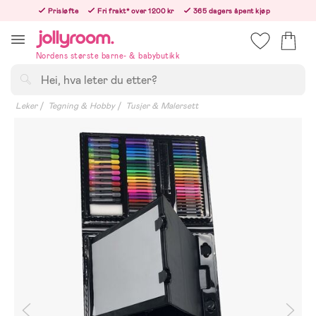
Hoppa
Prisløfte
Fri frakt* over 1200 kr
365 dagers åpent kjøp
till
Bestill i dag, så sender vi rett etter helligedagen
innehållet
Nordens største barne- & babybutikk
Søk
Leker
Tegning & Hobby
Tusjer & Malersett