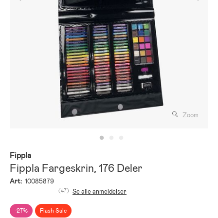
Zoom
Fippla
Fippla Fargeskrin, 176 Deler
Art:
10085879
(47)
Se alle anmeldelser
-27%
Flash Sale