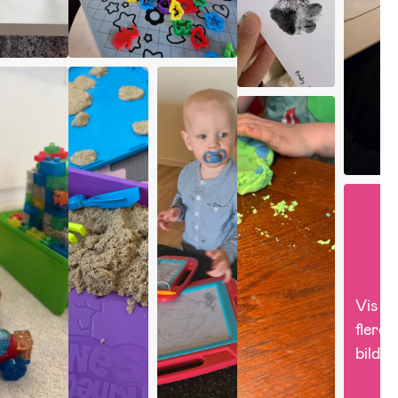
Vis 
flere 
bilder