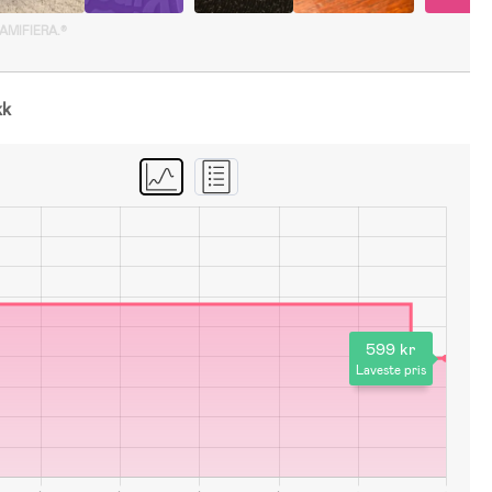
GAMIFIERA.®
kk
599 kr
Laveste pris