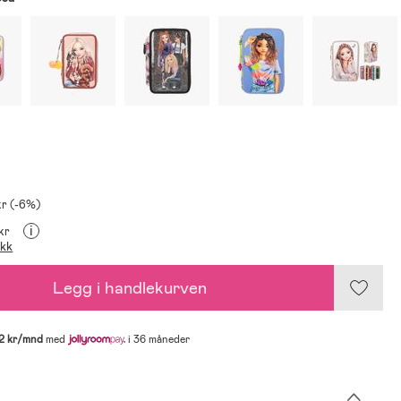
kr (-6%)
i
 kr
ikk
Legg i handlekurven
2 kr/mnd
med
i 36 måneder