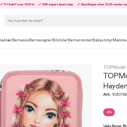
Fri frakt* over 1200 kr
365 dagers åpent kjøp
Bestillinger etter 12:00 sendes n
Søk
neklær
Barnesko
Barnevogner
Bilstoler
Barnerommet
Babyutstyr
Mamma
TOPModel
TOPMo
Hayde
Art:
103078
-6%
Velg farge:
R