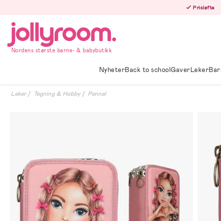
Hoppa
Prisløfte
till
innehållet
Nordens største barne- & babybutikk
Nyheter
Back to school
Gaver
Leker
Bar
Leker
Tegning & Hobby
Pennal