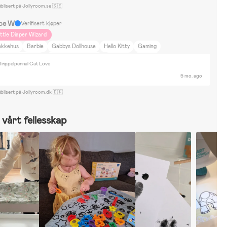
blisert på Jollyroom.se 🇸🇪
ice W
Verifisert kjøper
ittle Diaper Wizard
ekkehus
Barbie
Gabbys Dollhouse
Hello Kitty
Gaming
ukker & Kosedyr
Byggesett & LEGO
Puslespill
Vannlek
ippelpennal Cat Love
egning & Hobby
5 mo. ago
blisert på Jollyroom.dk 🇩🇰
vårt fellesskap