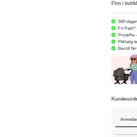
Finn i butik
365 dager
Fri frakt*
Prisløfte 
Pålitelig 
Bestill f
Kundevurd
Anmeldel