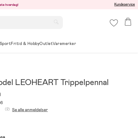
Kundeservice
este hverdag!
Sport
Fritid & Hobby
Outlet
Varemerker
del LEOHEART Trippelpennal
n
66
(2)
Se alle anmeldelser
osa