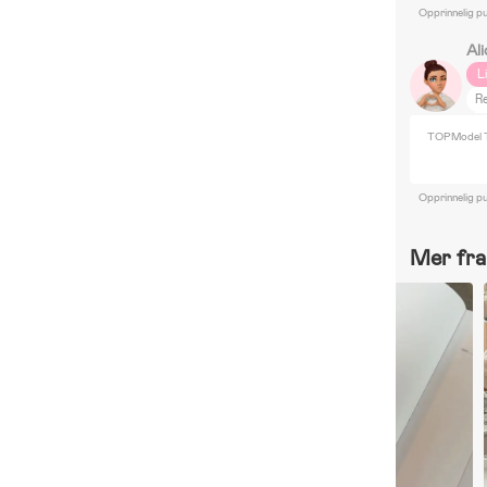
Opprinnelig pu
Al
L
R
D
TOPModel Tr
T
Opprinnelig pu
Mer fra 