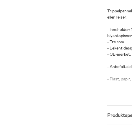
Trippelpennal
eller reiser!
- Inneholder: 1
blyantspisser, 
- Tre rom.
- Lekent desi
- CE-merket.
- Anbefalt alde
- Plast, papir,
Produktspes