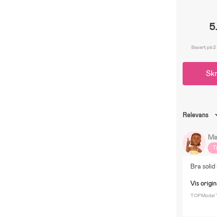
5
Basert på 2
Skr
Relevans
Ma
T
Bra solid
Vis origi
TOPModel Tr