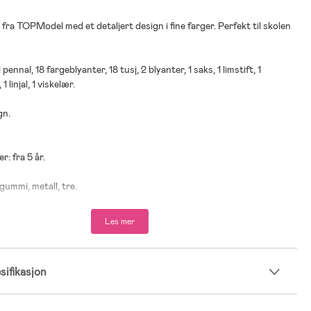
 fra TOPModel med et detaljert design i fine farger. Perfekt til skolen
 pennal, 18 fargeblyanter, 18 tusj, 2 blyanter, 1 saks, 1 limstift, 1
1 linjal, 1 viskelær.
gn.
r: fra 5 år.
 gummi, metall, tre.
Les mer
ifikasjon