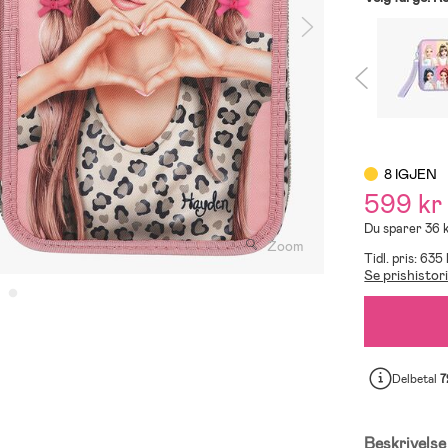
8 IGJEN
599 kr
Du sparer 36 
Zoom
Tidl. pris: 635
Se prishistor
Delbetal
7
Beskrivelse