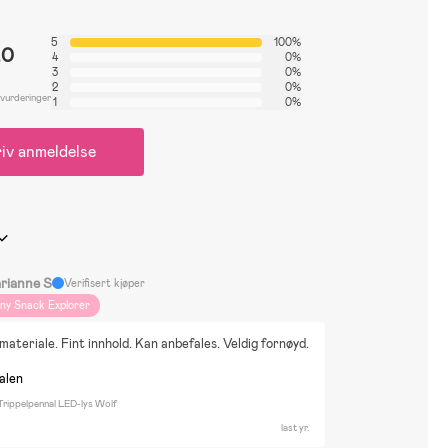
5
100%
.0
4
0%
3
0%
2
0%
 vurderinger
1
0%
iv anmeldelse
rianne S
Verifisert kjøper
iny Snack Explorer
 materiale. Fint innhold. Kan anbefales. Veldig fornøyd.
nalen
ippelpennal LED-lys Wolf
last yr.