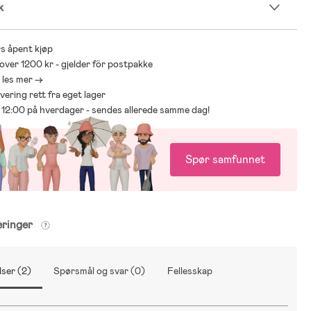
k
s åpent kjøp
 over 1200 kr - gjelder för postpakke
- les mer ->
levering rett fra eget lager
ør 12:00 på hverdager - sendes allerede samme dag!
Spør samfunnet
eringer
ser (2)
Spørsmål og svar (0)
Fellesskap