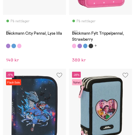
På nettlager
På nettlager
(2)
(21)
Beckmann City Pennal, Lyse lilla
Beckmann Fylt Trippelpennal,
Strawberry
149 kr
389 kr
-17%
-26%
Flash Sale
Nyhet