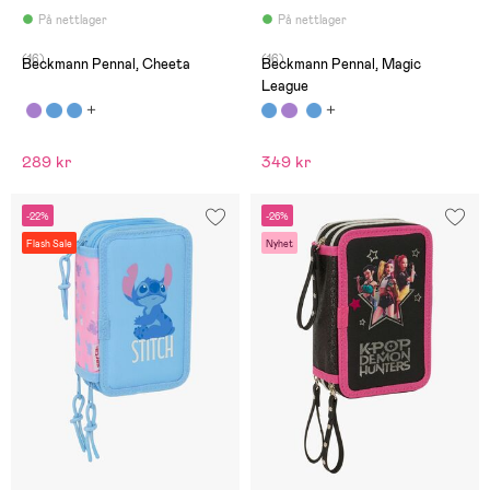
På nettlager
På nettlager
(16)
(16)
Beckmann Pennal, Cheeta
Beckmann Pennal, Magic
League
289 kr
349 kr
-22%
-26%
Flash Sale
Nyhet