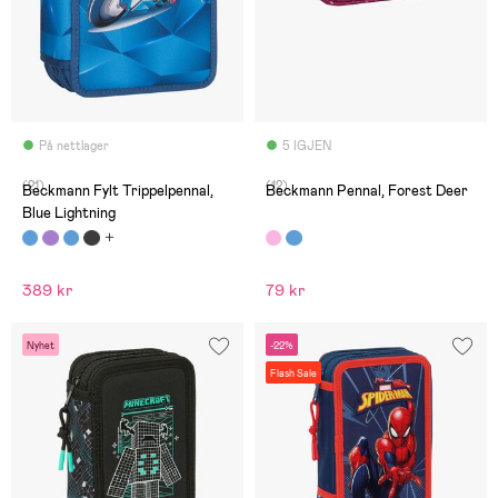
På nettlager
5 IGJEN
(21)
(12)
Beckmann Fylt Trippelpennal,
Beckmann Pennal, Forest Deer
Blue Lightning
389 kr
79 kr
Nyhet
-22%
Flash Sale