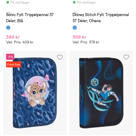
På nettlager
På nettlager
(0)
(0)
Sonic Fylt Trippelpennal 37
Disney Stitch Fylt Trippelpennal
Deler, Blå
37 Deler, Ohana
389 kr
359 kr
Veil. Pris: 409 kr
Veil. Pris: 379 kr
-17%
Flash Sale