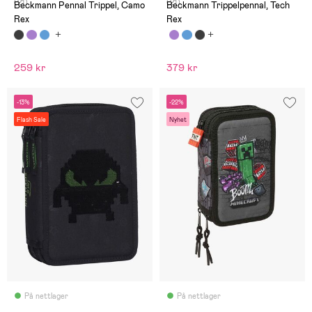
(21)
(21)
Beckmann Pennal Trippel, Camo
Beckmann Trippelpennal, Tech
Rex
Rex
259 kr
379 kr
-13%
-22%
Flash Sale
Nyhet
På nettlager
På nettlager