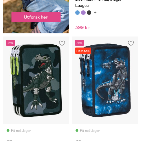
League
399 kr
-51%
-16%
Flash Sale
På nettlager
På nettlager