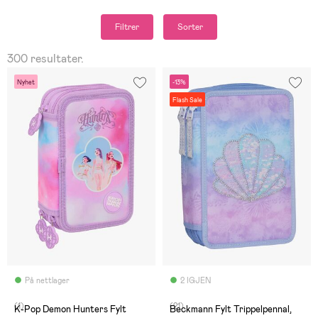
Filtrer
Sorter
300 resultater.
Nyhet
-13%
Flash Sale
På nettlager
2 IGJEN
(1)
(21)
K-Pop Demon Hunters Fylt
Beckmann Fylt Trippelpennal,