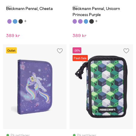
(21)
(21)
Beckmann Pennal, Cheeta
Beckmann Pennal, Unicorn
Princess Purple
389 kr
389 kr
Outlet
-26%
Flash Sale
På nettlager
På nettlager