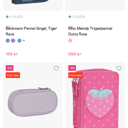
4 IGJEN
2 IGJEN
(16)
(0)
Beckmann Pennal Singel, Tiger
Miss Melody Trippelpennal
Race
Dusty Rose
159 kr
599 kr
-17%
-13%
Flash Sale
Flash Sale