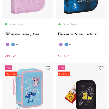
På nettlager
På nettlager
(16)
(16)
Beckmann Pennal, Rosie
Beckmann Pennal, Tech Rex
289 kr
289 kr
-24%
-24%
Flash Sale
Flash Sale