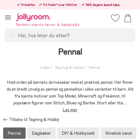
Hoppa
Prisløfte
Fri frakt* over 1200 kr
365 dagers åpent kjøp
till
Bestill i dag, så sender vi rett etter helligedagen
innehållet
Nordens største barne- & babybutikk
Søk
Pennal
Leker
Tegning & Hobby
Pennal
Hold orden på barnets skrivesaker med et praktisk pennal. Her finner
du et bredt utvalg av pennal og pennalhus i ulike varianter til barn. Alt
fra kjente motiver som Top Model, Minecraft og Pokémon, til
populære figurer som Stitch, Bluey og Barbie. Stort eller lite
...
Les mer
Tilbake til Tegning & Hobby
Pennal
Dagbøker
DIY & Hobbysett
Kinetisk sand