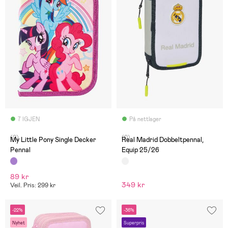
7 IGJEN
På nettlager
(0)
(0)
My Little Pony Single Decker
Real Madrid Dobbeltpennal,
Pennal
Equip 25/26
89 kr
349 kr
Veil. Pris: 299 kr
-22%
-36%
Nyhet
Superpris