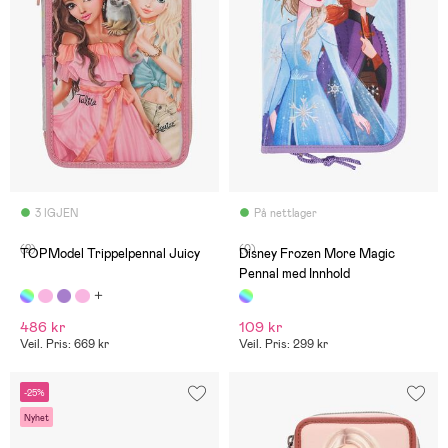
3 IGJEN
På nettlager
(2)
(0)
TOPModel Trippelpennal Juicy
Disney Frozen More Magic
Pennal med Innhold
486 kr
109 kr
Veil. Pris: 669 kr
Veil. Pris: 299 kr
-25%
Nyhet