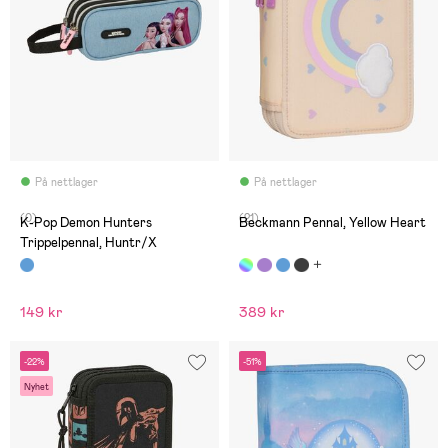
På nettlager
På nettlager
(0)
(21)
K-Pop Demon Hunters
Beckmann Pennal, Yellow Heart
Trippelpennal, Huntr/X
149 kr
389 kr
-22%
-51%
Nyhet