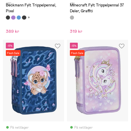
(21)
(0)
Beckmann Fylt Trippelpennal,
Minecraft Fylt Trippelpennal 37
Pixel
Deler, Graffiti
389 kr
319 kr
-13%
-13%
Flash Sale
Flash Sale
På nettlager
På nettlager