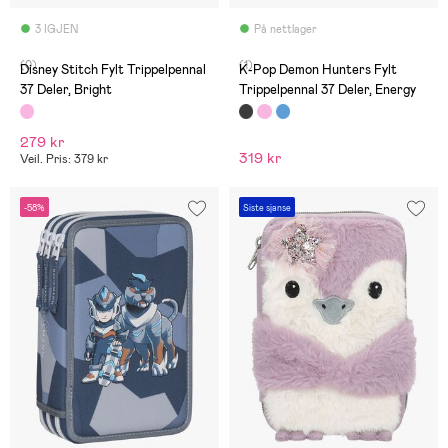
3 IGJEN
På nettlager
(0)
(1)
Disney Stitch Fylt Trippelpennal
K-Pop Demon Hunters Fylt
37 Deler, Bright
Trippelpennal 37 Deler, Energy
279 kr
319 kr
Veil. Pris: 379 kr
-58%
Siste sjanse