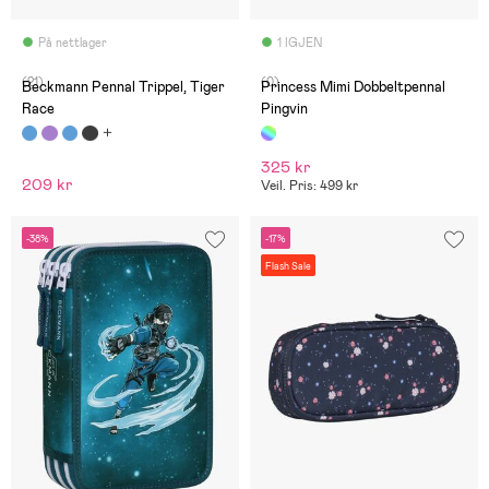
På nettlager
1 IGJEN
(21)
(0)
Beckmann Pennal Trippel, Tiger
Princess Mimi Dobbeltpennal
Race
Pingvin
325 kr
209 kr
Veil. Pris: 499 kr
-38%
-17%
Flash Sale