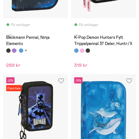
På nettlager
På nettlager
(16)
(1)
Beckmann Pennal, Ninja
K-Pop Demon Hunters Fylt
Elements
Trippelpennal 37 Deler, Huntr/X
289 kr
319 kr
-21%
-51%
Flash Sale