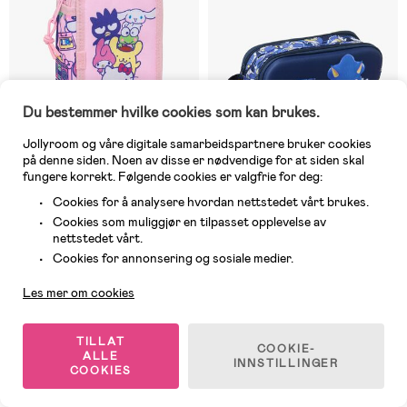
Du bestemmer hvilke cookies som kan brukes.
Jollyroom og våre digitale samarbeidspartnere bruker cookies
på denne siden. Noen av disse er nødvendige for at siden skal
fungere korrekt. Følgende cookies er valgfrie for deg:
Cookies for å analysere hvordan nettstedet vårt brukes.
Cookies som muliggjør en tilpasset opplevelse av
6 IGJEN
På nettlager
nettstedet vårt.
Kundeservice
(0)
(0)
Cookies for annonsering og sosiale medier.
Hello Kitty & Friends Fylt
Sonic The Hedgehog 3D
Trippelpennal 37 Deler, Rosa
Dobbeltpennal, City
Les mer om cookies
89 kr
319 kr
Veil. Pris: 219 kr
TILLAT
COOKIE-
ALLE
INNSTILLINGER
COOKIES
-22%