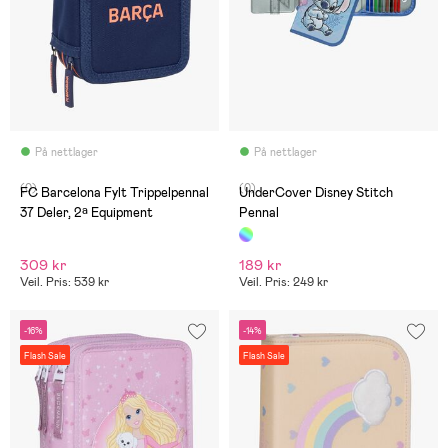
På nettlager
På nettlager
(0)
(0)
FC Barcelona Fylt Trippelpennal
UnderCover Disney Stitch
37 Deler, 2ª Equipment
Pennal
309 kr
189 kr
Veil. Pris: 539 kr
Veil. Pris: 249 kr
-16%
-14%
Flash Sale
Flash Sale