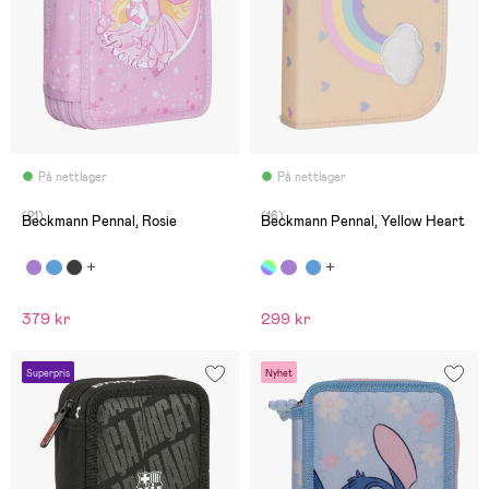
På nettlager
På nettlager
(21)
(16)
Beckmann Pennal, Rosie
Beckmann Pennal, Yellow Heart
379 kr
299 kr
Superpris
Nyhet