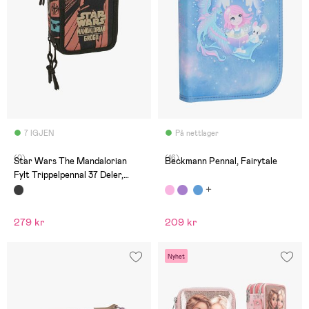
7 IGJEN
På nettlager
(0)
(16)
Star Wars The Mandalorian
Beckmann Pennal, Fairytale
Fylt Trippelpennal 37 Deler,
Mandalorian & Grogu
279 kr
209 kr
Nyhet