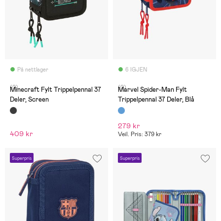
På nettlager
6 IGJEN
(0)
(0)
Minecraft Fylt Trippelpennal 37
Marvel Spider-Man Fylt
Deler, Screen
Trippelpennal 37 Deler, Blå
279 kr
409 kr
Veil. Pris: 379 kr
Superpris
Superpris