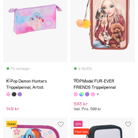
På nettlager
9 IGJEN
(0)
(2)
K-Pop Demon Hunters
TOPModel FUR-EVER
Trippelpennal, Artist
FRIENDS Trippelpennal
593 kr
149 kr
Veil. Pris: 599 kr
Outlet
-24%
Flash Sale