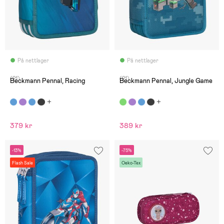
På nettlager
På nettlager
(21)
(21)
Beckmann Pennal, Racing
Beckmann Pennal, Jungle Game
379 kr
389 kr
-13%
-75%
Flash Sale
Oeko-Tex