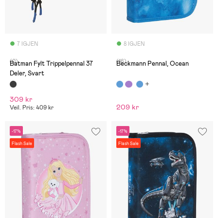
7 IGJEN
8 IGJEN
(0)
(16)
Batman Fylt Trippelpennal 37
Beckmann Pennal, Ocean
Deler, Svart
309 kr
209 kr
Veil. Pris: 409 kr
-17%
-17%
Flash Sale
Flash Sale