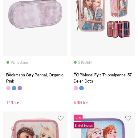
På nettlager
2 IGJEN
(2)
(0)
Beckmann City Pennal, Organic
TOPModel Fylt Trippelpennal 37
Pink
Deler Dots
179 kr
599 kr
-27%
End of Season