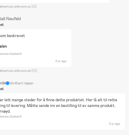
blisert på Jollyroom.se 🇸🇪
tali Neufeld
st
som beskrevet
nalen
 Domino Dobbel 9
5 yr. ago
blisert på Jollyroom.de 🇩🇪
nde
Verifisert kjøper
st
ar lett mange steder for å finne dette produktet. Her lå alt til rette 
ling til levering. Måtte sende inn en bestilling til av samme produkt. 
rnøyd.
 Domino Dobbel 9
5 yr. ago