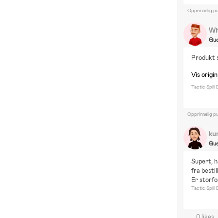
Opprinnelig pu
Wi
Gue
Produkt 
Vis origi
Tactic Spill
Opprinnelig pu
ku
Gue
Supert, h
fra bestil
Er storfo
Tactic Spill
0 likes