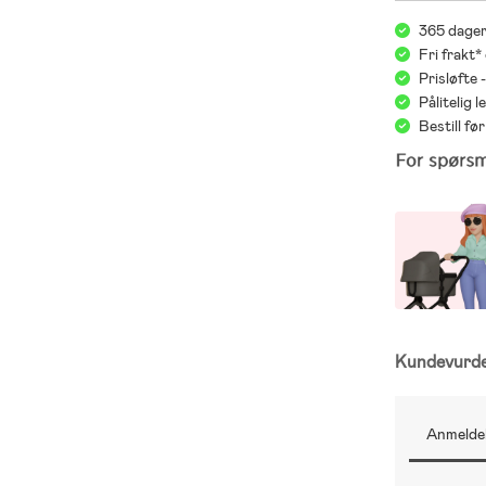
365 dager
Fri frakt*
Prisløfte 
Pålitelig 
Bestill f
Kundevurd
Anmeldel