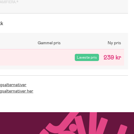
GAMIFIERA.®
kk
Gammel pris
Ny pris
239 kr
Laveste pris
ngsalternativer
ngsalternativer her