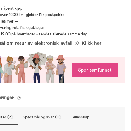
s åpent kjøp
 over 1200 kr - gjelder för postpakke
- les mer ->
levering rett fra eget lager
ør 12:00 på hverdager - sendes allerede samme dag!
Spør samfunnet
eringer
ser (3)
Spørsmål og svar (0)
Fellesskap