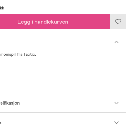
ikk
Legg i handlekurven
monispill fra Tactic.
ifikasjon
k