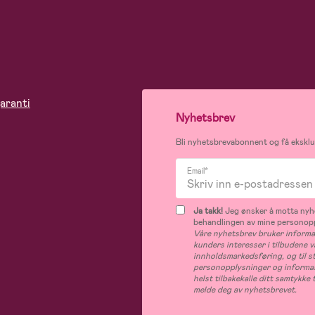
aranti
Nyhetsbrev
Bli nyhetsbrevabonnent og få eksklus
Email*
Ja takk!
Jeg ønsker å motta nyhe
behandlingen av mine personop
Våre nyhetsbrev bruker informas
kunders interesser i tilbudene v
innholdsmarkedsføring, og til s
personopplysninger og informas
helst tilbakekalle ditt samtykk
melde deg av nyhetsbrevet.