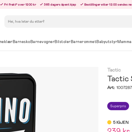
Fri frakt* over 1200 kr
365 dagers åpent kjøp
Bestillinger etter 12:00 sendes n
Søk
neklær
Barnesko
Barnevogner
Bilstoler
Barnerommet
Babyutstyr
Mamma
Tactic
Tactic 
Art:
100728
Superpris
5 IGJEN
239 kr