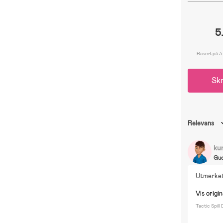
5
Basert på 3
Skr
Relevans
ku
Gue
Utmerket 
Vis origi
Tactic Spill