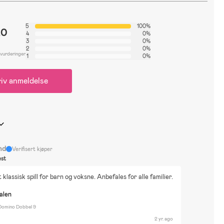
5
100%
.0
4
0%
3
0%
2
0%
 vurderinger
1
0%
iv anmeldelse
nd
Verifisert kjøper
st
klassisk spill for barn og voksne. Anbefales for alle familier.
nalen
 Domino Dobbel 9
2 yr. ago