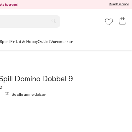
Kundeservice
este hverdag!
Sport
Fritid & Hobby
Outlet
Varemerker
Spill Domino Dobbel 9
73
(3)
Se alle anmeldelser