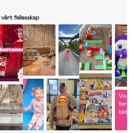
vårt fellesskap
Vis 
flere 
bilder