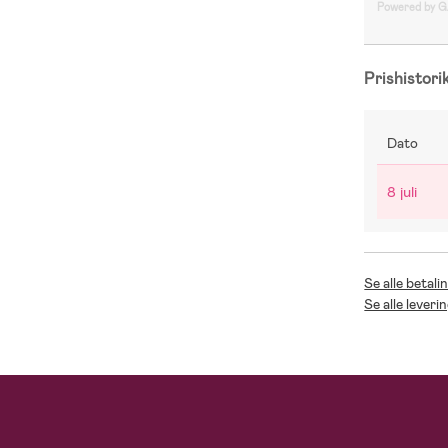
Powered by 
Prishistori
Dato
8 juli
Se alle betali
Se alle leveri