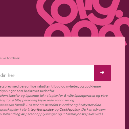
ive fordeler!
tsbrev med personlige rabatter, tilbud og nyheter, og godkjenner
plysninger som beskrevet nedenfor.
jonskapsler og lignende teknologier for å måle åpningsraten og våre
åre, for å tilby personlig tilpassede annonser og
tatistiske formål. Les mer om hvordan vi bruker og beskytter dine
jonskapsler i vår
Integritetspolicy
og
Cookiepolicy
. Du kan når som
e til behandling av personopplysninger og informasjonskapsler ved å