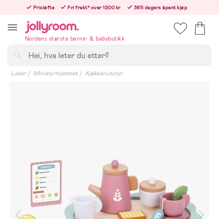
Hoppa
Prisløfte
Fri frakt* over 1200 kr
365 dagers åpent kjøp
till
Bestill nå - vi sender samme hverdag!
innehållet
Nordens største barne- & babybutikk
Søk
Leker
Miniatyrhjemmet
Kjøkkenutstyr