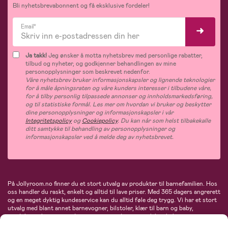
Bli nyhetsbrevabonnent og få eksklusive fordeler!
Email*
Ja takk!
Jeg ønsker å motta nyhetsbrev med personlige rabatter,
tilbud og nyheter, og godkjenner behandlingen av mine
personopplysninger som beskrevet nedenfor.
Våre nyhetsbrev bruker informasjonskapsler og lignende teknologier
for å måle åpningsraten og våre kunders interesser i tilbudene våre,
for å tilby personlig tilpassede annonser og innholdsmarkedsføring,
og til statistiske formål. Les mer om hvordan vi bruker og beskytter
dine personopplysninger og informasjonskapsler i vår
Integritetspolicy
og
Cookiepolicy
. Du kan når som helst tilbakekalle
ditt samtykke til behandling av personopplysninger og
informasjonskapsler ved å melde deg av nyhetsbrevet.
På Jollyroom.no finner du et stort utvalg av produkter til barnefamilien. Hos
oss handler du raskt, enkelt og alltid til lave priser. Med 365 dagers angrerett
og en meget dyktig kundeservice kan du alltid føle deg trygg. Vi har et stort
utvalg med blant annet barnevogner, bilstoler, klær til barn og baby,
produkter til mor, mengder av inspirerende interiør, leker, babyustyr og mye
mye mer. Vi tilbyr produkter fra velkjente merker som blant annet Britax,