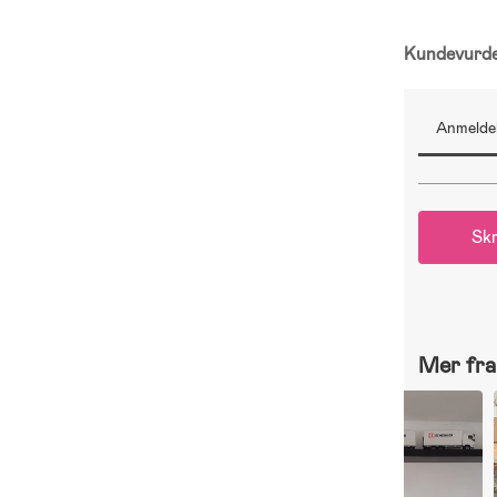
Kundevurd
Anmeldel
Skr
Mer fra 