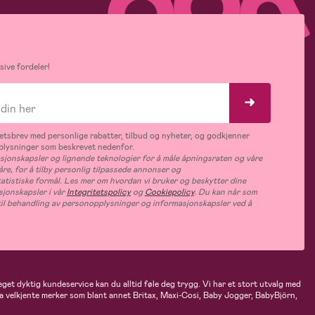
ive fordeler!
tsbrev med personlige rabatter, tilbud og nyheter, og godkjenner
plysninger som beskrevet nedenfor.
jonskapsler og lignende teknologier for å måle åpningsraten og våre
åre, for å tilby personlig tilpassede annonser og
tatistiske formål. Les mer om hvordan vi bruker og beskytter dine
jonskapsler i vår
Integritetspolicy
og
Cookiepolicy
. Du kan når som
e til behandling av personopplysninger og informasjonskapsler ved å
eget dyktig kundeservice kan du alltid føle deg trygg. Vi har et stort utvalg med
 fra velkjente merker som blant annet Britax, Maxi-Cosi, Baby Jogger, BabyBjörn,