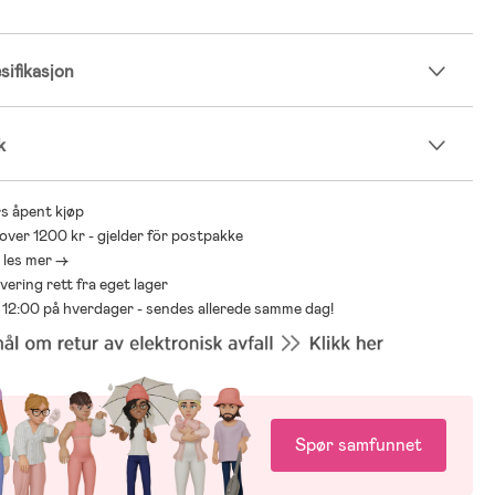
ifikasjon
k
s åpent kjøp
 over 1200 kr - gjelder för postpakke
- les mer ->
levering rett fra eget lager
ør 12:00 på hverdager - sendes allerede samme dag!
Spør samfunnet