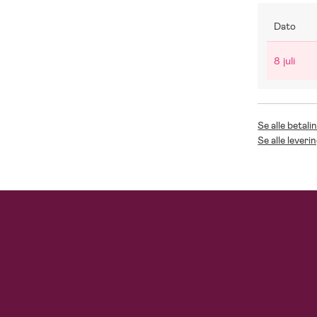
Dato
8 juli
Se alle betali
Se alle leveri