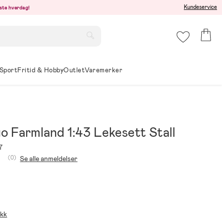
Kundeservice
este hverdag!
Sport
Fritid & Hobby
Outlet
Varemerker
o Farmland 1:43 Lekesett Stall
7
(0)
Se alle anmeldelser
ikk