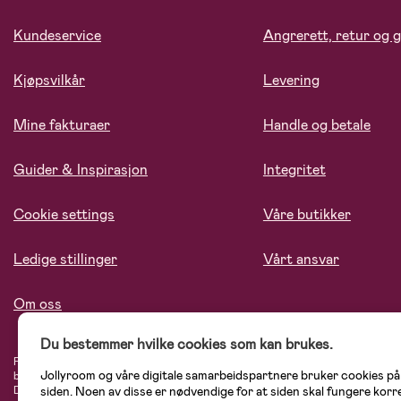
Kundeservice
Angrerett, retur og g
Kjøpsvilkår
Levering
Mine fakturaer
Handle og betale
Guider & Inspirasjon
Integritet
Cookie settings
Våre butikker
Ledige stillinger
Vårt ansvar
Om oss
Du bestemmer hvilke cookies som kan brukes.
På Jollyroom.no finner du et stort utvalg av produkter til barnefamilien. Hos oss
Jollyroom og våre digitale samarbeidspartnere bruker cookies p
blant annet barnevogner, bilstoler, klær til barn og baby, produkter til mor, men
siden. Noen av disse er nødvendige for at siden skal fungere korr
Didriksons, KidKraft, Ergobaby, Philips Avent, Neonate, Cybex, LEGO og mange 