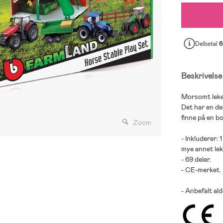
Delbetal
6
Beskrivelse
Morsomt lekes
Det har en d
finne på en b
Zoom
- Inkluderer: 
mye annet lek
- 69 deler.
- CE-merket.
- Anbefalt alde