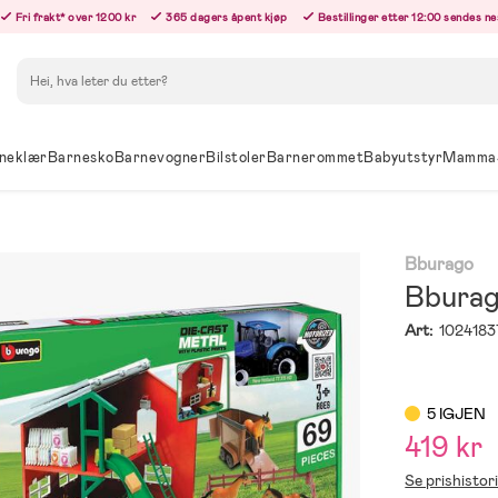
Fri frakt* over 1200 kr
365 dagers åpent kjøp
Bestillinger etter 12:00 sendes n
Søk
neklær
Barnesko
Barnevogner
Bilstoler
Barnerommet
Babyutstyr
Mamma
Bburago
Bburag
Art:
1024183
5 IGJEN
419 kr
Se prishistor