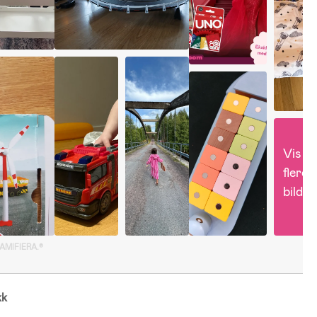
Vis 
flere 
bilder
GAMIFIERA.®
kk