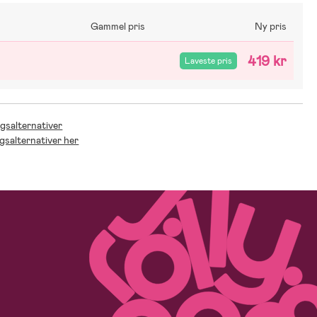
Gammel pris
Ny pris
419 kr
Laveste pris
ngsalternativer
ngsalternativer her