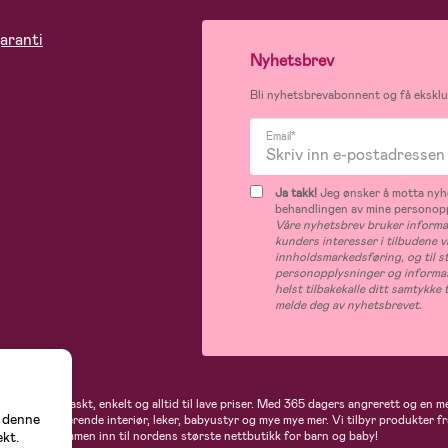
aranti
Nyhetsbrev
Bli nyhetsbrevabonnent og få eksklus
Email*
Ja takk!
Jeg ønsker å motta nyhe
behandlingen av mine personop
Våre nyhetsbrev bruker informas
kunders interesser i tilbudene v
innholdsmarkedsføring, og til s
personopplysninger og informas
helst tilbakekalle ditt samtykk
melde deg av nyhetsbrevet.
 handler du raskt, enkelt og alltid til lave priser. Med 365 dagers angrerett og en m
å denne
gder av inspirerende interiør, leker, babyustyr og mye mye mer. Vi tilbyr produkter
ekt.
flere. Velkommen inn til nordens største nettbutikk for barn og baby!