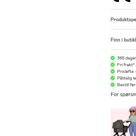
Produktspes
Finn i butik
365 dager
Fri frakt*
Prisløfte 
Pålitelig 
Bestill f