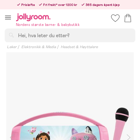
Hoppa
Prisløfte
Fri frakt* over 1200 kr
365 dagers åpent kjøp
till
Bestillinger etter 12:00 sendes neste hverdag!
innehållet
Nordens største barne- & babybutikk
Søk
Leker
Elektronikk & Media
Headset & Høyttalere