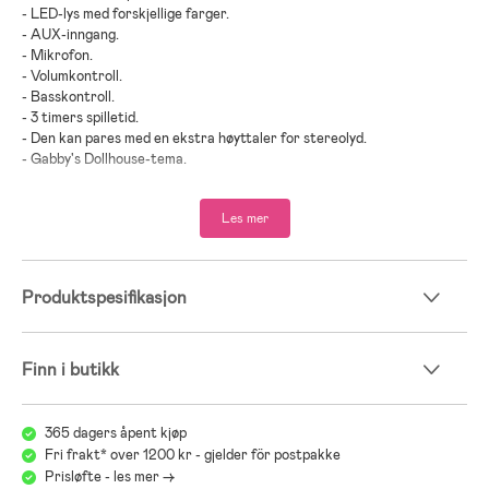
- LED-lys med forskjellige farger.
- AUX-inngang.
- Mikrofon.
- Volumkontroll.
- Basskontroll.
- 3 timers spilletid.
- Den kan pares med en ekstra høyttaler for stereolyd.
- Gabby's Dollhouse-tema.
- CE-merket.
Les mer
- Anbefalt alder: fra 6 år.
- Plast.
- Batterier inkludert.
Produktspesifikasjon
Finn i butikk
365 dagers åpent kjøp
Fri frakt* over 1200 kr - gjelder för postpakke
Prisløfte - les mer ->