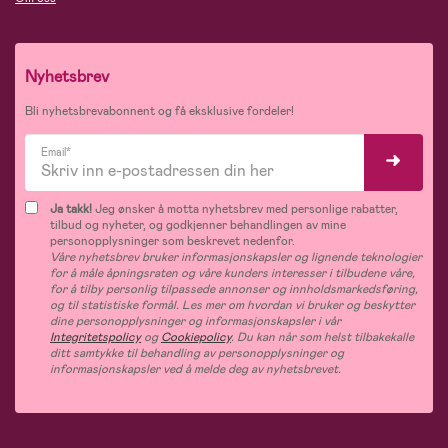
Nyhetsbrev
Bli nyhetsbrevabonnent og få eksklusive fordeler!
Email*
Ja takk!
Jeg ønsker å motta nyhetsbrev med personlige rabatter,
tilbud og nyheter, og godkjenner behandlingen av mine
personopplysninger som beskrevet nedenfor.
Våre nyhetsbrev bruker informasjonskapsler og lignende teknologier
for å måle åpningsraten og våre kunders interesser i tilbudene våre,
for å tilby personlig tilpassede annonser og innholdsmarkedsføring,
og til statistiske formål. Les mer om hvordan vi bruker og beskytter
dine personopplysninger og informasjonskapsler i vår
Integritetspolicy
og
Cookiepolicy
. Du kan når som helst tilbakekalle
ditt samtykke til behandling av personopplysninger og
informasjonskapsler ved å melde deg av nyhetsbrevet.