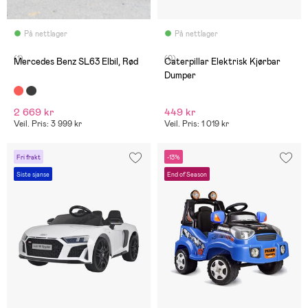
På nettlager
På nettlager
(1)
(0)
Mercedes Benz SL63 Elbil, Rød
Caterpillar Elektrisk Kjørbar
Dumper
2 669 kr
449 kr
Veil. Pris: 3 999 kr
Veil. Pris: 1 019 kr
Fri frakt
-13%
Siste sjanse
End of Season