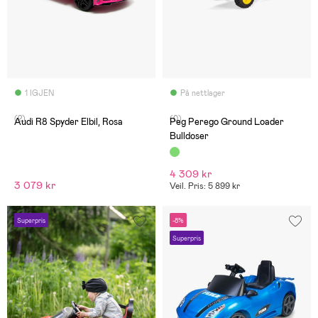
1 IGJEN
På nettlager
(2)
(0)
Audi R8 Spyder Elbil, Rosa
Peg Perego Ground Loader
Bulldoser
4 309 kr
3 079 kr
Veil. Pris: 5 899 kr
Superpris
-8%
Superpris