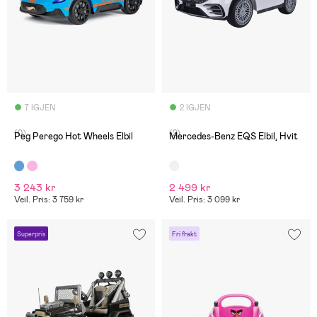
7 IGJEN
2 IGJEN
(0)
(2)
Peg Perego Hot Wheels Elbil
Mercedes-Benz EQS Elbil, Hvit
3 243 kr
2 499 kr
Veil. Pris: 3 759 kr
Veil. Pris: 3 099 kr
Superpris
Fri frakt