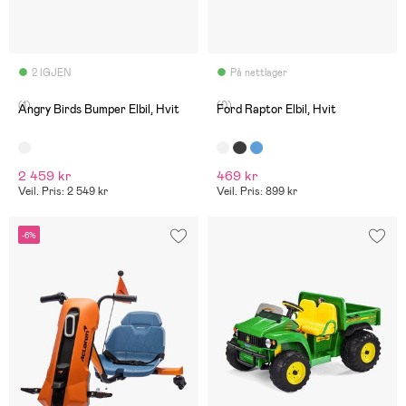
2 IGJEN
På nettlager
(1)
(0)
Angry Birds Bumper Elbil, Hvit
Ford Raptor Elbil, Hvit
2 459 kr
469 kr
Veil. Pris: 2 549 kr
Veil. Pris: 899 kr
-6%