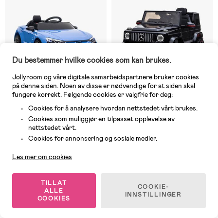
Du bestemmer hvilke cookies som kan brukes.
Jollyroom og våre digitale samarbeidspartnere bruker cookies
på denne siden. Noen av disse er nødvendige for at siden skal
fungere korrekt. Følgende cookies er valgfrie for deg:
Veldig høy lyd så barnet blir
redd. Ønsker en knapp som
Cookies for å analysere hvordan nettstedet vårt brukes.
du kan stille ned lyden på.
Bilen spinner på gress
Cookies som muliggjør en tilpasset opplevelse av
Midlertidig utsolgt
Midlertidig utsolgt
nettstedet vårt.
Kundeservice
(11)
(4)
Cookies for annonsering og sosiale medier.
Audi RS e-tron GT Elbil med
Mercedes AMG G63 Elbil, Svart
Firehjulsdrift, Blå
Les mer om cookies
2 609 kr
3 819 kr
Veil. Pris: 2 779 kr
Tidl. pris: 4 077 kr
TILLAT
COOKIE-
ALLE
INNSTILLINGER
COOKIES
1
/
2