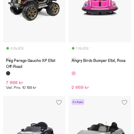
8 IGJEN
1 IGJEN
(0)
(0)
Peg Perego Gaucho XP Elbil
Angry Birds Bumper Elbil, Rosa
Off-Road
7 998 kr
2 669 kr
Veil. Pris: 10 189 kr
Fri frakt