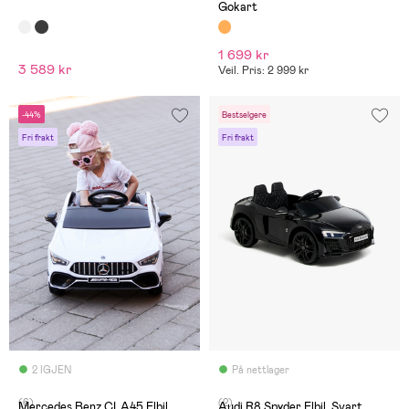
Gokart
1 699 kr
3 589 kr
Veil. Pris: 2 999 kr
-44%
Bestselgere
Fri frakt
Fri frakt
2 IGJEN
På nettlager
(6)
(2)
Mercedes Benz CLA45 Elbil,
Audi R8 Spyder Elbil, Svart