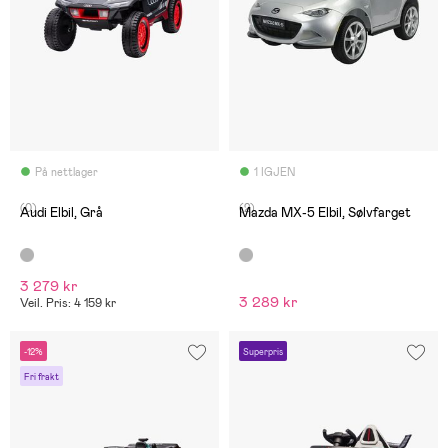
På nettlager
1 IGJEN
(0)
(2)
Audi Elbil, Grå
Mazda MX-5 Elbil, Sølvfarget
3 279 kr
3 289 kr
Veil. Pris: 4 159 kr
-12%
Superpris
Fri frakt