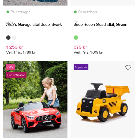
På nettlager
På nettlager
(48)
(3)
Alex's Garage Elbil Jeep, Svart
Jeep Recon Quad Elbil, Grønn
1 259 kr
679 kr
Veil. Pris: 1 789 kr
Veil. Pris: 1 019 kr
-10%
Superpris
End of Season