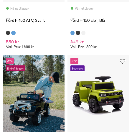
På nettlager
På nettlager
(1)
(0)
Ford F-150 ATV, Svart
Ford F-150 Elbil, Blå
539 kr
449 kr
Veil. Pris: 1 499 kr
Veil. Pris: 899 kr
-13%
-17%
End of Season
Superpris