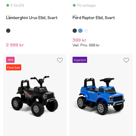
6 IGJEN
På nettlager
(4)
(0)
Lamborghini Urus Elbil, Svart
Ford Raptor Elbil, Svart
399 kr
2 999 kr
Veil. Pris: 899 kr
-10%
Superpris
Flash Sale