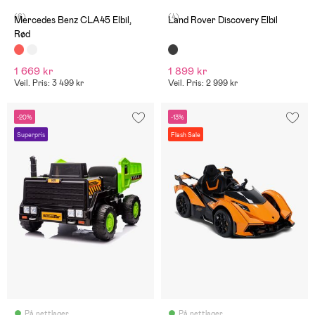
(6)
(4)
Mercedes Benz CLA45 Elbil,
Land Rover Discovery Elbil
Rød
1 669 kr
1 899 kr
Veil. Pris: 3 499 kr
Veil. Pris: 2 999 kr
-20%
-13%
Superpris
Flash Sale
På nettlager
På nettlager