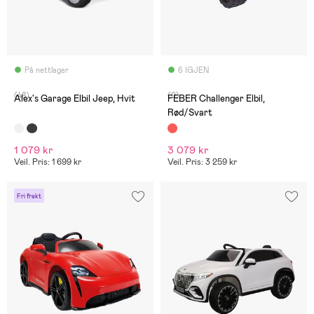
På nettlager
6 IGJEN
(48)
(0)
Alex's Garage Elbil Jeep, Hvit
FEBER Challenger Elbil,
Rød/Svart
1 079 kr
3 079 kr
Veil. Pris: 1 699 kr
Veil. Pris: 3 259 kr
Fri frakt