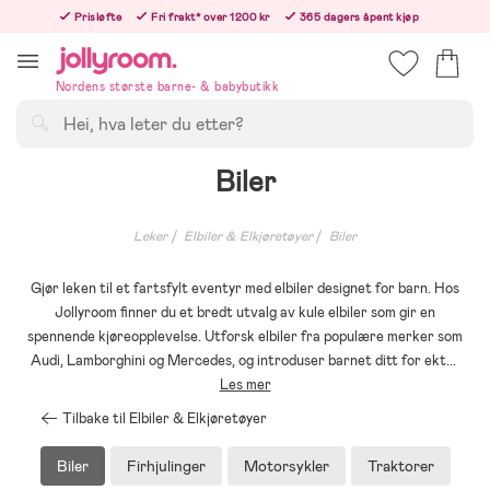
Hoppa
Prisløfte
Fri frakt* over 1200 kr
365 dagers åpent kjøp
till
Bestill i dag, så sender vi rett etter helligedagen
innehållet
Nordens største barne- & babybutikk
Søk
Biler
Leker
Elbiler & Elkjøretøyer
Biler
Gjør leken til et fartsfylt eventyr med elbiler designet for barn. Hos
Jollyroom finner du et bredt utvalg av kule elbiler som gir en
spennende kjøreopplevelse. Utforsk elbiler fra populære merker som
Audi, Lamborghini og Mercedes, og introduser barnet ditt for ekt
...
Les mer
Tilbake til Elbiler & Elkjøretøyer
Biler
Firhjulinger
Motorsykler
Traktorer