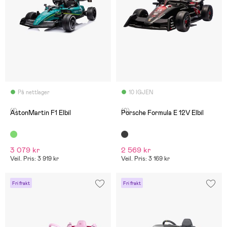
På nettlager
10 IGJEN
(1)
(0)
AstonMartin F1 Elbil
Porsche Formula E 12V Elbil
3 079 kr
2 569 kr
Veil. Pris: 3 919 kr
Veil. Pris: 3 169 kr
Fri frakt
Fri frakt