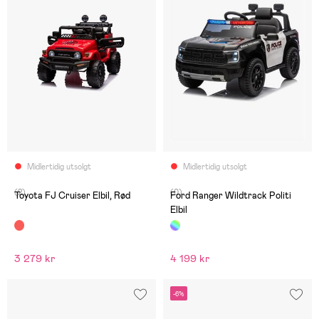
Midlertidig utsolgt
Midlertidig utsolgt
(2)
(0)
Toyota FJ Cruiser Elbil, Rød
Ford Ranger Wildtrack Politi
Elbil
3 279 kr
4 199 kr
-6%