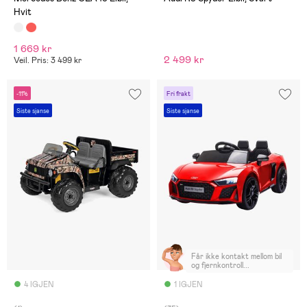
Hvit
1 669 kr
2 499 kr
Veil. Pris: 3 499 kr
-11%
Fri frakt
Siste sjanse
Siste sjanse
Får ikke kontakt mellom bil
og fjernkontroll...
4 IGJEN
1 IGJEN