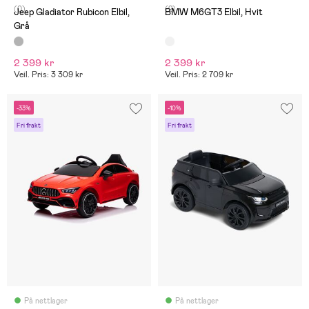
(0)
(2)
Jeep Gladiator Rubicon Elbil,
BMW M6GT3 Elbil, Hvit
Grå
2 399 kr
2 399 kr
Veil. Pris: 3 309 kr
Veil. Pris: 2 709 kr
-33%
-10%
Fri frakt
Fri frakt
På nettlager
På nettlager