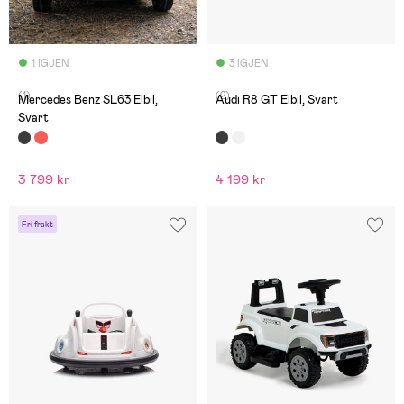
1 IGJEN
3 IGJEN
(1)
(2)
Mercedes Benz SL63 Elbil,
Audi R8 GT Elbil, Svart
Svart
3 799 kr
4 199 kr
Fri frakt