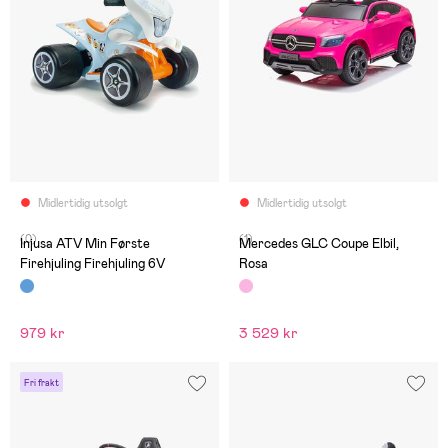
Midlertidig utsolgt
Midlertidig utsolgt
(0)
(1)
Injusa ATV Min Første
Mercedes GLC Coupe Elbil,
Firehjuling Firehjuling 6V
Rosa
979 kr
3 529 kr
Fri frakt