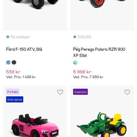
På nettlager
3 IGJEN
(1)
(0)
Ford F-150 ATV, Blå
Peg Perego Polaris RZR 900
XP Elbil
539 kr
5 998 kr
Veil. Pris: 1 499 kr
Veil. Pris: 7 939 kr
Fri frakt
Superpris
Siste sjanse