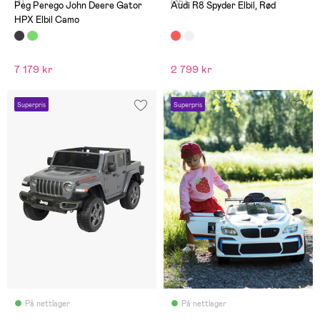
(1)
(35)
Peg Perego John Deere Gator
Audi R8 Spyder Elbil, Rød
HPX Elbil Camo
7 179 kr
2 799 kr
Superpris
Superpris
På nettlager
På nettlager