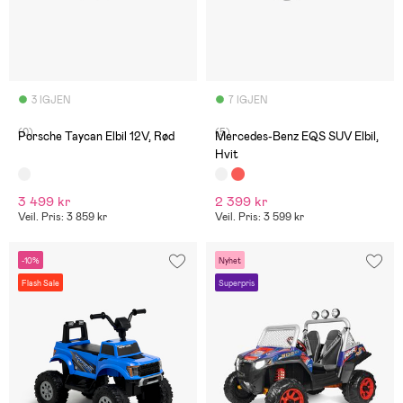
3 IGJEN
7 IGJEN
(0)
(5)
Porsche Taycan Elbil 12V, Rød
Mercedes-Benz EQS SUV Elbil,
Hvit
3 499 kr
2 399 kr
Veil. Pris: 3 859 kr
Veil. Pris: 3 599 kr
-10%
Nyhet
Flash Sale
Superpris