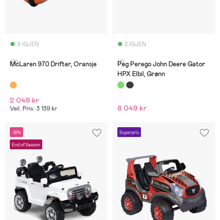
9 IGJEN
2 IGJEN
(0)
(1)
McLaren 970 Drifter, Oransje
Peg Perego John Deere Gator
HPX Elbil, Grønn
2 049 kr
8 049 kr
Veil. Pris: 3 139 kr
-12%
Superpris
End of Season