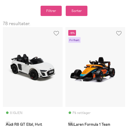
Filtrer
Sorter
78 resultater.
-18%
Fri frakt
8 IGJEN
På nettlager
(2)
(0)
Audi R8 GT Elbil, Hvit
McLaren Formula 1 Team