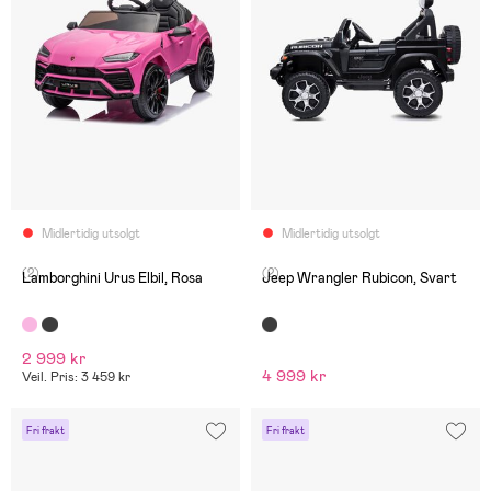
Midlertidig utsolgt
Midlertidig utsolgt
(2)
(2)
Lamborghini Urus Elbil, Rosa
Jeep Wrangler Rubicon, Svart
2 999 kr
4 999 kr
Veil. Pris: 3 459 kr
Fri frakt
Fri frakt