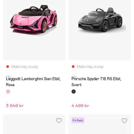
Midlertidig utsolgt
Midlertidig utsolgt
(3)
(0)
Leggodt Lamborghini Sian Elbil,
Porsche Spyder 718 RS Elbil,
Rosa
Svart
3 649 kr
4 499 kr
Fri frakt