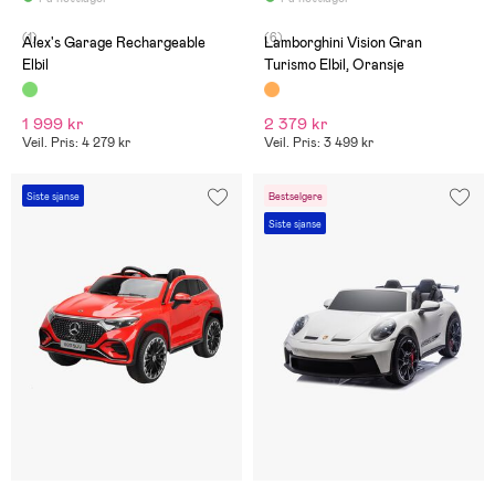
(1)
(6)
Alex's Garage Rechargeable
Lamborghini Vision Gran
Elbil
Turismo Elbil, Oransje
1 999 kr
2 379 kr
Veil. Pris: 4 279 kr
Veil. Pris: 3 499 kr
Siste sjanse
Bestselgere
Siste sjanse