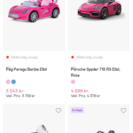
Midlertidig utsolgt
Midlertidig utsolgt
(0)
(0)
Peg Perego Barbie Elbil
Porsche Spyder 718 RS Elbil,
Rosa
3 243 kr
4 299 kr
Veil. Pris: 3 759 kr
Veil. Pris: 4 379 kr
Fri frakt