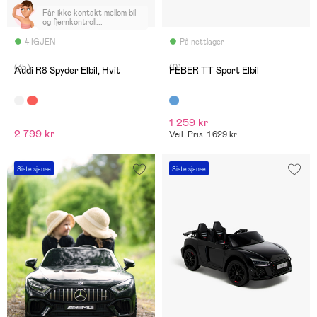
Får ikke kontakt mellom bil
og fjernkontroll...
4 IGJEN
På nettlager
(35)
(0)
Audi R8 Spyder Elbil, Hvit
FEBER TT Sport Elbil
1 259 kr
2 799 kr
Veil. Pris: 1 629 kr
Siste sjanse
Siste sjanse