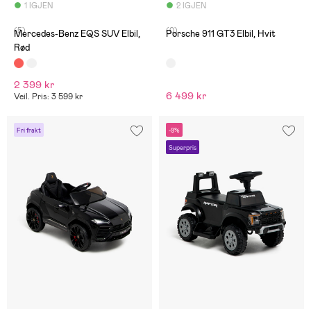
1 IGJEN
2 IGJEN
(5)
(0)
Mercedes-Benz EQS SUV Elbil,
Porsche 911 GT3 Elbil, Hvit
Rød
2 399 kr
6 499 kr
Veil. Pris: 3 599 kr
Fri frakt
-9%
Superpris