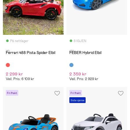
På nettlager
8 IGJEN
(1)
(0)
Ferrari 488 Pista Spider Elbil
FEBER Hybrid Elbil
2 299 kr
2 359 kr
Veil. Pris: 6 109 kr
Veil. Pris: 2 929 kr
Fri frakt
Fri frakt
Siste sjanse