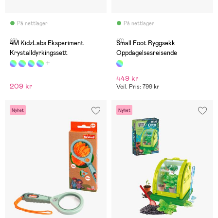
På nettlager
På nettlager
(0)
(0)
4M KidzLabs Eksperiment
Small Foot Ryggsekk
Krystalldyrkingssett
Oppdagelsesreisende
449 kr
209 kr
Veil. Pris: 799 kr
Nyhet
Nyhet