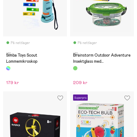
På nettlager
På nettlager
(0)
(0)
Simba Toys Scout
Brainstorm Outdoor Adventure
Lommemikroskop
Insektglass med
Forstørrelsesglass
179 kr
209 kr
Superpris