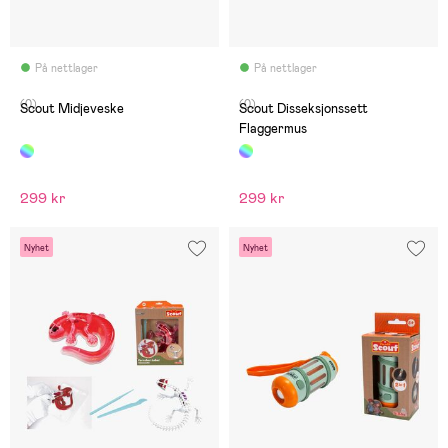
På nettlager
På nettlager
(0)
(0)
Scout Midjeveske
Scout Disseksjonssett
Flaggermus
299 kr
299 kr
Nyhet
Nyhet