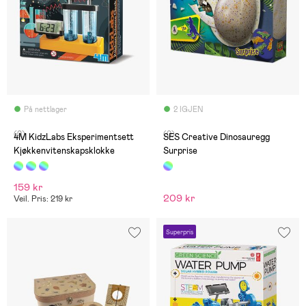
På nettlager
2 IGJEN
(0)
(0)
4M KidzLabs Eksperimentsett
SES Creative Dinosauregg
Kjøkkenvitenskapsklokke
Surprise
159 kr
209 kr
Veil. Pris: 219 kr
Superpris