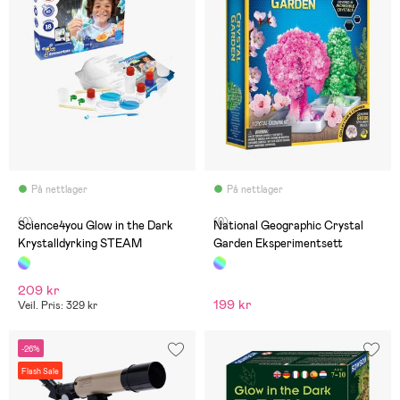
På nettlager
På nettlager
(0)
(0)
Science4you Glow in the Dark
National Geographic Crystal
Krystalldyrking STEAM
Garden Eksperimentsett
209 kr
199 kr
Veil. Pris: 329 kr
-26%
Flash Sale