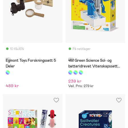
10 IGJEN
På nettlager
(0)
(0)
Egmont Toys Forskningssett 5
4M Green Science Sol- og
Deler
batteridrevet Vitenskapssett
Vannpumpe
239 kr
489 kr
Veil. Pris: 279 kr