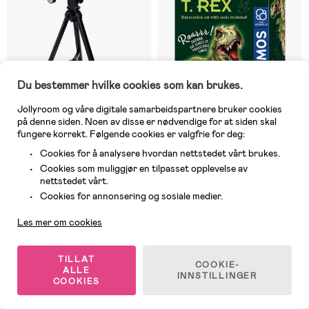
Du bestemmer hvilke cookies som kan brukes.
Jollyroom og våre digitale samarbeidspartnere bruker cookies
på denne siden. Noen av disse er nødvendige for at siden skal
fungere korrekt. Følgende cookies er valgfrie for deg:
Cookies for å analysere hvordan nettstedet vårt brukes.
På nettlager
På nettlager
Cookies som muliggjør en tilpasset opplevelse av
(10)
(1)
nettstedet vårt.
Fippla Teleskop Mellomstort
Kosmos Selvlysende T-Rex
Kundeservice
Utgravingssett
Cookies for annonsering og sosiale medier.
Les mer om cookies
309 kr
209 kr
Veil. Pris: 499 kr
TILLAT
COOKIE-
ALLE
INNSTILLINGER
COOKIES
1
/
3