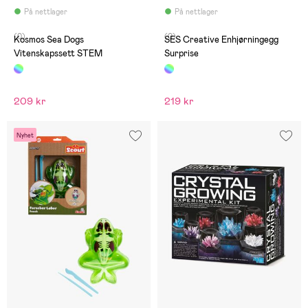
På nettlager
På nettlager
(0)
(0)
Kosmos Sea Dogs
SES Creative Enhjørningegg
Vitenskapssett STEM
Surprise
209 kr
219 kr
Nyhet