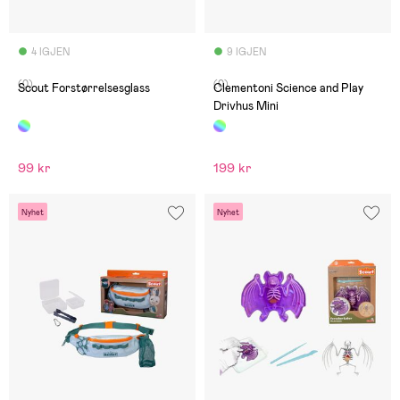
4 IGJEN
9 IGJEN
(0)
(0)
Scout Forstørrelsesglass
Clementoni Science and Play
Drivhus Mini
99 kr
199 kr
Nyhet
Nyhet