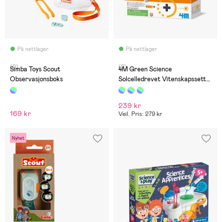
På nettlager
På nettlager
(0)
(0)
Simba Toys Scout
4M Green Science
Observasjonsboks
Solcelledrevet Vitenskapssett
Solsystem
239 kr
169 kr
Veil. Pris: 279 kr
Nyhet