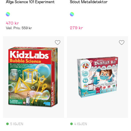
(8)
(0)
Alga Science 101 Experiment
Scout Metalldetektor
470 kr
279 kr
Veil. Pris: 559 kr
5 IGJEN
4 IGJEN