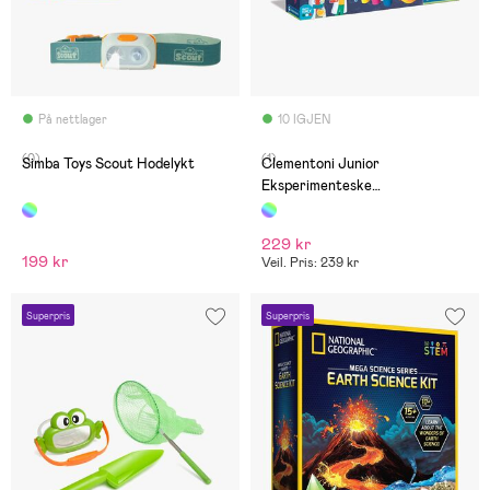
På nettlager
10 IGJEN
(0)
(1)
Simba Toys Scout Hodelykt
Clementoni Junior
Eksperimenteske
Vitenskapslærling
229 kr
199 kr
Veil. Pris: 239 kr
Superpris
Superpris