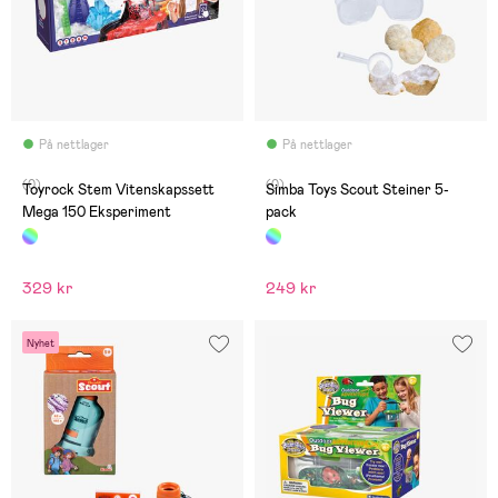
På nettlager
På nettlager
(0)
(0)
Toyrock Stem Vitenskapssett
Simba Toys Scout Steiner 5-
Mega 150 Eksperiment
pack
329 kr
249 kr
Nyhet