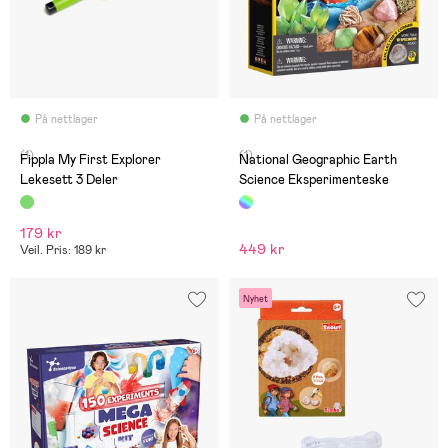
På nettlager
På nettlager
(1)
(1)
Fippla My First Explorer
National Geographic Earth
Lekesett 3 Deler
Science Eksperimenteske
179 kr
449 kr
Veil. Pris: 189 kr
Nyhet