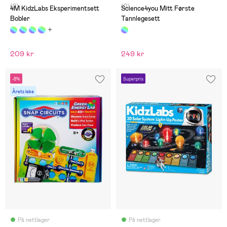
(0)
(0)
4M KidzLabs Eksperimentsett
Science4you Mitt Første
Bobler
Tannlegesett
209 kr
249 kr
-8%
Superpris
Årets leke
På nettlager
På nettlager