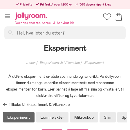
Hoppa
Prisløfte
Fri frakt* over 1200 kr
365 dagers åpent kjøp
till
Bestillinger etter 12:00 sendes neste hverdag!
innehållet
Nordens største barne- & babybutikk
Søk
Eksperiment
Leker
Eksperiment & Vitenskap
Eksperiment
Å utføre eksperiment er både spennende og lærerikt. På Jollyroom
finner du mange lærerike eksperimentsett med morsomme
eksperimenter for barn. Lær barnet å lage alt fra slim og krystaller, til
elektriske vifter og tyverialarmer.
Tilbake til Eksperiment & Vitenskap
Eksperiment
Lommelykter
Mikroskop
Slim
Spio