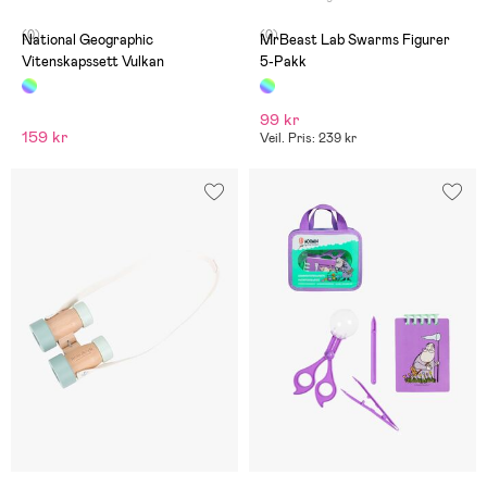
(0)
(0)
National Geographic
MrBeast Lab Swarms Figurer
Vitenskapssett Vulkan
5-Pakk
99 kr
159 kr
Veil. Pris: 239 kr