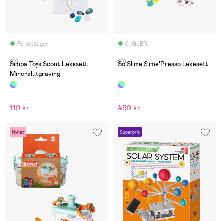
På nettlager
6 IGJEN
(0)
(0)
Simba Toys Scout Lekesett
So Slime Slime’Presso Lekesett
Mineralutgraving
119 kr
459 kr
Nyhet
Superpris