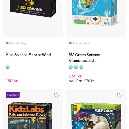
På nettlager
På nettlager
(1)
(0)
Alga Science Electro Wind
4M Green Science
Vitenskapssett
Dynamolommelykt
239 kr
189 kr
Veil. Pris: 279 kr
Superpris