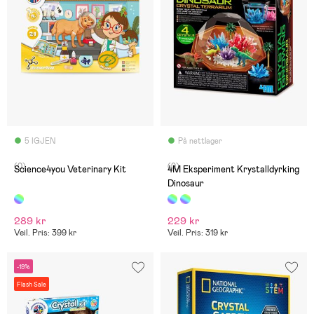
5 IGJEN
På nettlager
(0)
(0)
Science4you Veterinary Kit
4M Eksperiment Krystalldyrking
Dinosaur
289 kr
229 kr
Veil. Pris: 399 kr
Veil. Pris: 319 kr
-19%
Flash Sale