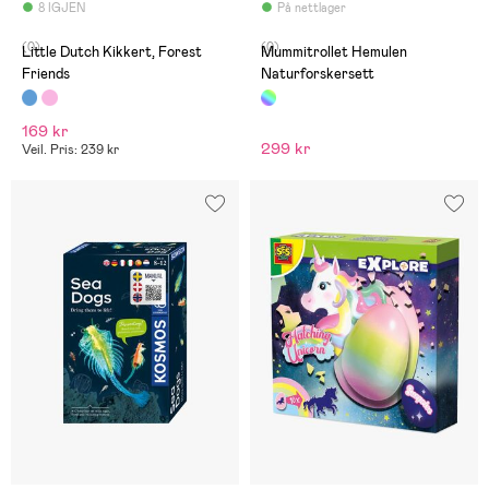
8 IGJEN
På nettlager
(0)
(0)
Little Dutch Kikkert, Forest
Mummitrollet Hemulen
Friends
Naturforskersett
169 kr
299 kr
Veil. Pris: 239 kr