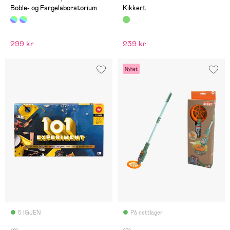
Boble- og Fargelaboratorium
Kikkert
299 kr
239 kr
Nyhet
5 IGJEN
På nettlager