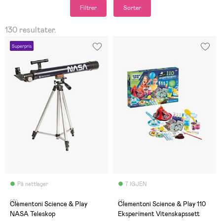
Filtrer
Sorter
130 resultater.
Superpris
På nettlager
7 IGJEN
(0)
(1)
Clementoni Science & Play
Clementoni Science & Play 110
NASA Teleskop
Eksperiment Vitenskapssett