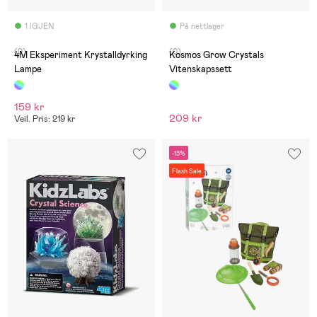
1 IGJEN
På nettlager
(0)
(0)
4M Eksperiment Krystalldyrking
Kosmos Grow Crystals
Lampe
Vitenskapssett
159 kr
209 kr
Veil. Pris: 219 kr
-13%
Flash Sale