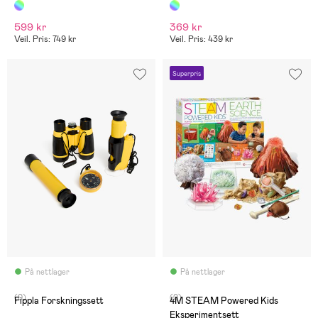
599 kr
369 kr
Veil. Pris: 749 kr
Veil. Pris: 439 kr
Superpris
På nettlager
På nettlager
(0)
(0)
Fippla Forskningssett
4M STEAM Powered Kids
Eksperimentsett