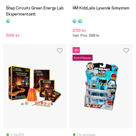
(1)
(0)
Snap Circuits Green Energy Lab
4M KidzLabs Lysende Solsystem
Eksperimentsett
239 kr
599 kr
Veil. Pris: 299 kr
-9%
End of Season
3 IGJEN
På nettlager