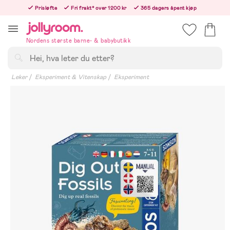
Hoppa
Prisløfte
Fri frakt* over 1200 kr
365 dagers åpent kjøp
till
Bestillinger etter 12:00 sendes neste hverdag!
innehållet
Nordens største barne- & babybutikk
Søk
Leker
Eksperiment & Vitenskap
Eksperiment