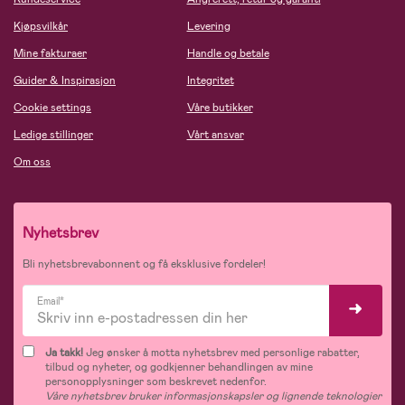
Kjøpsvilkår
Levering
Mine fakturaer
Handle og betale
Guider & Inspirasjon
Integritet
Cookie settings
Våre butikker
Ledige stillinger
Vårt ansvar
Om oss
Nyhetsbrev
Bli nyhetsbrevabonnent og få eksklusive fordeler!
Email*
Ja takk!
Jeg ønsker å motta nyhetsbrev med personlige rabatter,
tilbud og nyheter, og godkjenner behandlingen av mine
personopplysninger som beskrevet nedenfor.
Våre nyhetsbrev bruker informasjonskapsler og lignende teknologier