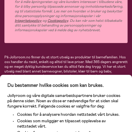
for å måle åpningsraten og våre kunders interesser i tilbudene våre,
for å tilby personlig tilpassede annonser og innholdsmarkedsføring,
og til statistiske formål. Les mer om hvordan vi bruker og beskytter
dine personopplysninger og informasjonskapsler i vår
Integritetspolicy
og
Cookiepolicy
. Du kan når som helst tilbakekalle
ditt samtykke til behandling av personopplysninger og
informasjonskapsler ved å melde deg av nyhetsbrevet.
På Jollyroom.no finner du et stort utvalg av produkter til barnefamilien. Hos
oss handler du raskt, enkelt og alltid til lave priser. Med 365 dagers angrerett
og en meget dyktig kundeservice kan du alltid føle deg trygg. Vi har et stort
utvalg med blant annet barnevogner, bilstoler, klær til barn og baby,
produkter til mor, mengder av inspirerende interiør, leker, babyustyr og mye
mye mer. Vi tilbyr produkter fra velkjente merker som blant annet Britax,
Du bestemmer hvilke cookies som kan brukes.
Maxi-Cosi, Baby Jogger, BabyBjörn, Didriksons, KidKraft, Ergobaby, Philips
Avent, Neonate, Cybex, LEGO og mange flere. Velkommen inn til nordens
største nettbutikk for barn og baby!
Jollyroom og våre digitale samarbeidspartnere bruker cookies
på denne siden. Noen av disse er nødvendige for at siden skal
fungere korrekt. Følgende cookies er valgfrie for deg:
Cookies for å analysere hvordan nettstedet vårt brukes.
Cookies som muliggjør en tilpasset opplevelse av
nettstedet vårt.