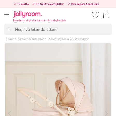
Hoppa
Prisløfte
Fri frakt* over 1200 kr
365 dagers åpent kjøp
till
Bestillinger etter 12:00 sendes neste hverdag!
innehållet
Nordens største barne- & babybutikk
Søk
Leker
Dukker & Kosedyr
Dukkevogner & Dukkesenger