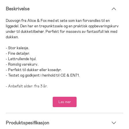
Beskrivelse
Duovogn fra Alice & Fox med et sete som kan forvandles til en
liggedel. Den har en trepunktssele og en praktisk oppbevaringskurv
under til dukketilbehør. Perfekt for massevis av fantasifull lek med
dukken.
- Stor kalesje.
- Fine detaljer.
- Lettrullende hjul.
- Romslig varekurv.
- Perfekt til dukker eller kosedyr.
- Testet og godkjent i henhold til CE & EN71.
- Anbefalt alder: fra 3 år.
- Metall, PP-plast, polyester.
Les mer
Produktspesifikasjon