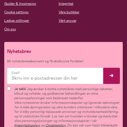
Guider & Inspirasjon
Integritet
Cookie settings
Våre butikker
Ledige stillinger
Vårt ansvar
Om oss
Nyhetsbrev
Bli nyhetsbrevabonnent og få eksklusive fordeler!
Email*
Ja takk!
Jeg ønsker å motta nyhetsbrev med personlige rabatter,
tilbud og nyheter, og godkjenner behandlingen av mine
personopplysninger som beskrevet nedenfor.
Våre nyhetsbrev bruker informasjonskapsler og lignende teknologier
for å måle åpningsraten og våre kunders interesser i tilbudene våre,
for å tilby personlig tilpassede annonser og innholdsmarkedsføring,
og til statistiske formål. Les mer om hvordan vi bruker og beskytter
dine personopplysninger og informasjonskapsler i vår
Integritetspolicy
og
Cookiepolicy
. Du kan når som helst tilbakekalle