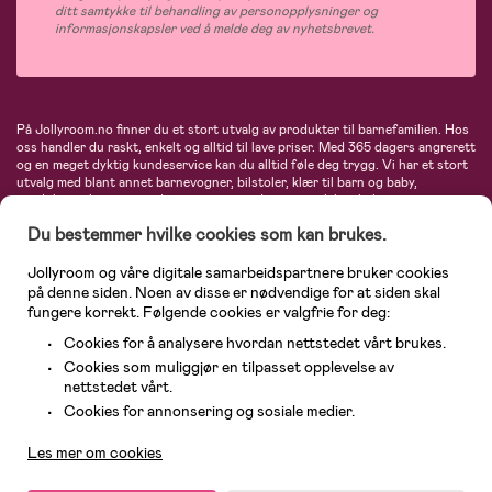
ditt samtykke til behandling av personopplysninger og
informasjonskapsler ved å melde deg av nyhetsbrevet.
På Jollyroom.no finner du et stort utvalg av produkter til barnefamilien. Hos
oss handler du raskt, enkelt og alltid til lave priser. Med 365 dagers angrerett
og en meget dyktig kundeservice kan du alltid føle deg trygg. Vi har et stort
utvalg med blant annet barnevogner, bilstoler, klær til barn og baby,
produkter til mor, mengder av inspirerende interiør, leker, babyustyr og mye
mye mer. Vi tilbyr produkter fra velkjente merker som blant annet Britax,
Du bestemmer hvilke cookies som kan brukes.
Maxi-Cosi, Baby Jogger, BabyBjörn, Didriksons, KidKraft, Ergobaby, Philips
Avent, Neonate, Cybex, LEGO og mange flere. Velkommen inn til nordens
største nettbutikk for barn og baby!
Jollyroom og våre digitale samarbeidspartnere bruker cookies
på denne siden. Noen av disse er nødvendige for at siden skal
fungere korrekt. Følgende cookies er valgfrie for deg:
Cookies for å analysere hvordan nettstedet vårt brukes.
Cookies som muliggjør en tilpasset opplevelse av
nettstedet vårt.
Kundeservice
Cookies for annonsering og sosiale medier.
Les mer om cookies
© 2026 Jollyroom AS. Alle rettigheter reservert.