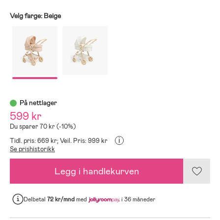
Velg farge:
Beige
På nettlager
599 kr
Du sparer 70 kr (-10%)
i
Tidl. pris: 669 kr;
Veil. Pris: 999 kr
Se prishistorikk
Legg i handlekurven
Delbetal
72 kr/mnd
med
i 36 måneder