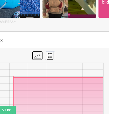
bilder
GAMIFIERA.®
kk
69 kr