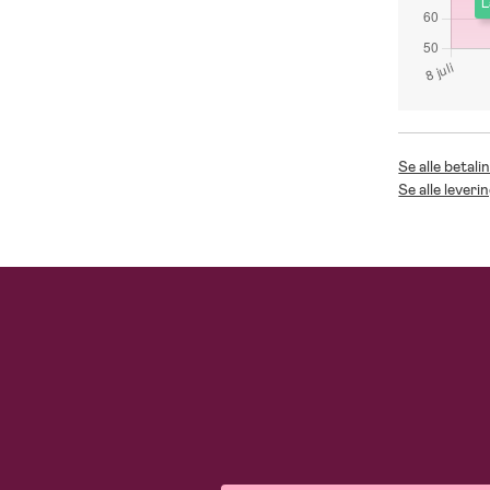
L
Se alle betali
Se alle leveri