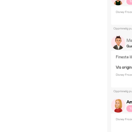
Y
Disney Froz
Opprinnelig pu
Ma
Gue
Fineste li
Vis origi
Disney Froz
Opprinnelig pu
Am
Y
Disney Froz