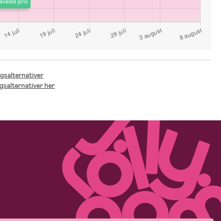
aveste pris
ngsalternativer
ngsalternativer her