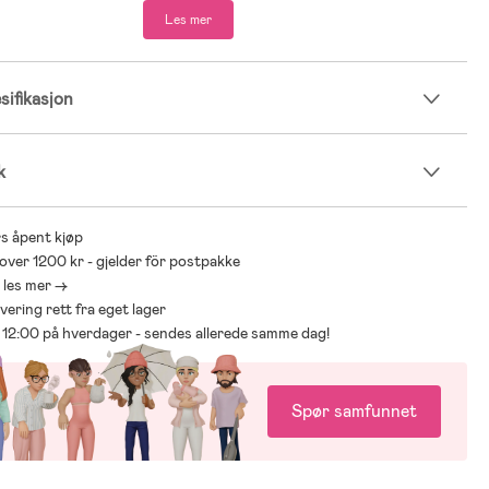
Les mer
ifikasjon
k
s åpent kjøp
 over 1200 kr - gjelder för postpakke
- les mer ->
levering rett fra eget lager
ør 12:00 på hverdager - sendes allerede samme dag!
Spør samfunnet