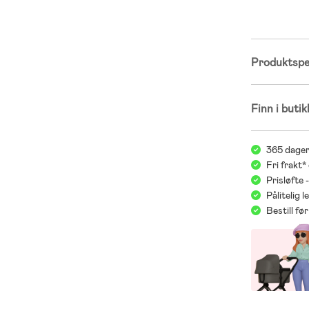
Produktspes
Finn i butik
365 dager
Fri frakt*
Prisløfte 
Pålitelig 
Bestill f