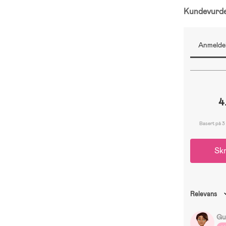
Kundevurd
Anmeldel
4
Basert på 3
Skr
Relevans
Gu