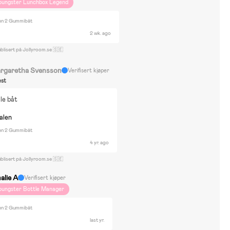
oungster Lunchbox Legend
en 2 Gummibåt
2 wk. ago
blisert på Jollyroom.se 🇸🇪
rgaretha Svensson
Verifisert kjøper
st
lle båt
nalen
en 2 Gummibåt
4 yr. ago
blisert på Jollyroom.se 🇸🇪
alie A
Verifisert kjøper
oungster Bottle Manager
en 2 Gummibåt
last yr.