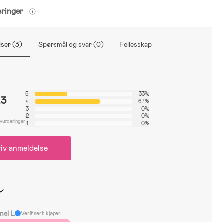
eringer
ser (3)
Spørsmål og svar (0)
Fellesskap
5
33%
.3
4
67%
3
0%
2
0%
 vurderinger
1
0%
iv anmeldelse
nel L
Verifisert kjøper