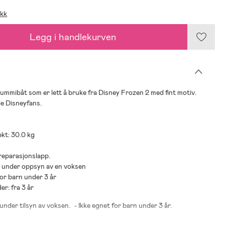
ikk
Legg i handlekurven
mmibåt som er lett å bruke fra Disney Frozen 2 med fint motiv.
le Disneyfans.
kt: 30.0 kg
 reparasjonslapp.
s under oppsyn av en voksen
for barn under 3 år
er: fra 3 år
 under tilsyn av voksen.
- Ikke egnet for barn under 3 år.
ukes på grundt vann og under tilsyn av voksen.