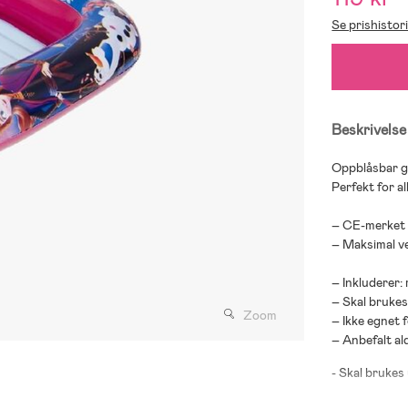
Se prishistor
Beskrivelse
Oppblåsbar gu
Perfekt for al
– CE-merket
– Maksimal ve
– Inkluderer:
– Skal bruke
Zoom
– Ikke egnet 
– Anbefalt ald
- Skal brukes
- Skal kun br