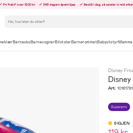
Fri frakt* over 1200 kr
365 dagers åpent kjøp
Bestill i dag, så sender vi rett ett
Søk
neklær
Barnesko
Barnevogner
Bilstoler
Barnerommet
Babyutstyr
Mamma
Disney Fro
Disney
Art:
10161791
Superpris
9 IGJEN
119 kr