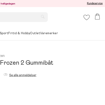
Kundeservice
er helligedagen
Sport
Fritid & Hobby
Outlet
Varemerker
zen
 Frozen 2 Gummibåt
(3)
Se alle anmeldelser