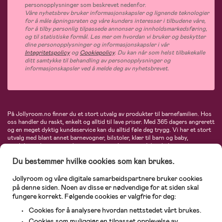
personopplysninger som beskrevet nedenfor.
Våre nyhetsbrev bruker informasjonskapsler og lignende teknologier
for å måle åpningsraten og våre kunders interesser i tilbudene våre,
for å tilby personlig tilpassede annonser og innholdsmarkedsføring,
og til statistiske formål. Les mer om hvordan vi bruker og beskytter
dine personopplysninger og informasjonskapsler i vår
Integritetspolicy
og
Cookiepolicy
. Du kan når som helst tilbakekalle
ditt samtykke til behandling av personopplysninger og
informasjonskapsler ved å melde deg av nyhetsbrevet.
På Jollyroom.no finner du et stort utvalg av produkter til barnefamilien. Hos
oss handler du raskt, enkelt og alltid til lave priser. Med 365 dagers angrerett
og en meget dyktig kundeservice kan du alltid føle deg trygg. Vi har et stort
utvalg med blant annet barnevogner, bilstoler, klær til barn og baby,
produkter til mor, mengder av inspirerende interiør, leker, babyustyr og mye
mye mer. Vi tilbyr produkter fra velkjente merker som blant annet Britax,
Du bestemmer hvilke cookies som kan brukes.
Maxi-Cosi, Baby Jogger, BabyBjörn, Didriksons, KidKraft, Ergobaby, Philips
Avent, Neonate, Cybex, LEGO og mange flere. Velkommen inn til nordens
største nettbutikk for barn og baby!
Jollyroom og våre digitale samarbeidspartnere bruker cookies
på denne siden. Noen av disse er nødvendige for at siden skal
fungere korrekt. Følgende cookies er valgfrie for deg:
Cookies for å analysere hvordan nettstedet vårt brukes.
Cookies som muliggjør en tilpasset opplevelse av