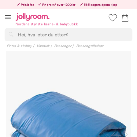
Hoppa
Prisløfte
Fri frakt* over 1200 kr
365 dagers åpent kjøp
till
Bestillinger etter 12:00 sendes neste hverdag!
innehållet
Nordens største barne- & babybutikk
Søk
Fritid & Hobby
Vannlek
Bassenger
Bassengtilbehør