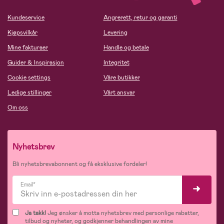
Kundeservice
Angrerett, retur og garanti
Kjøpsvilkår
Levering
Mine fakturaer
Handle og betale
Guider & Inspirasjon
Integritet
Cookie settings
Våre butikker
Ledige stillinger
Vårt ansvar
Om oss
Nyhetsbrev
Bli nyhetsbrevabonnent og få eksklusive fordeler!
Email*
Ja takk!
Jeg ønsker å motta nyhetsbrev med personlige rabatter,
tilbud og nyheter, og godkjenner behandlingen av mine