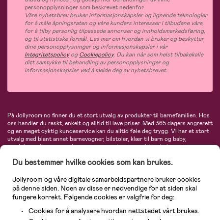
personopplysninger som beskrevet nedenfor.
Våre nyhetsbrev bruker informasjonskapsler og lignende teknologier
for å måle åpningsraten og våre kunders interesser i tilbudene våre,
for å tilby personlig tilpassede annonser og innholdsmarkedsføring,
og til statistiske formål. Les mer om hvordan vi bruker og beskytter
dine personopplysninger og informasjonskapsler i vår
Integritetspolicy
og
Cookiepolicy
. Du kan når som helst tilbakekalle
ditt samtykke til behandling av personopplysninger og
informasjonskapsler ved å melde deg av nyhetsbrevet.
På Jollyroom.no finner du et stort utvalg av produkter til barnefamilien. Hos
oss handler du raskt, enkelt og alltid til lave priser. Med 365 dagers angrerett
og en meget dyktig kundeservice kan du alltid føle deg trygg. Vi har et stort
utvalg med blant annet barnevogner, bilstoler, klær til barn og baby,
produkter til mor, mengder av inspirerende interiør, leker, babyustyr og mye
mye mer. Vi tilbyr produkter fra velkjente merker som blant annet Britax,
Du bestemmer hvilke cookies som kan brukes.
Maxi-Cosi, Baby Jogger, BabyBjörn, Didriksons, KidKraft, Ergobaby, Philips
Avent, Neonate, Cybex, LEGO og mange flere. Velkommen inn til nordens
største nettbutikk for barn og baby!
Jollyroom og våre digitale samarbeidspartnere bruker cookies
på denne siden. Noen av disse er nødvendige for at siden skal
fungere korrekt. Følgende cookies er valgfrie for deg:
Cookies for å analysere hvordan nettstedet vårt brukes.