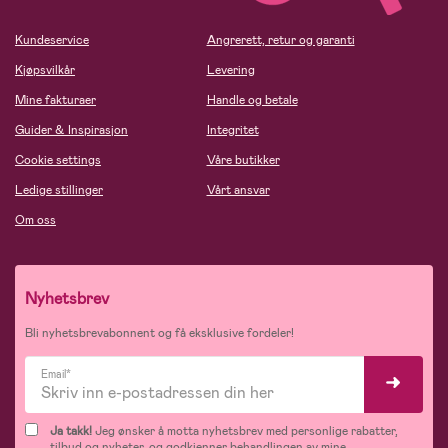
Kundeservice
Angrerett, retur og garanti
Kjøpsvilkår
Levering
Mine fakturaer
Handle og betale
Guider & Inspirasjon
Integritet
Cookie settings
Våre butikker
Ledige stillinger
Vårt ansvar
Om oss
Nyhetsbrev
Bli nyhetsbrevabonnent og få eksklusive fordeler!
Email*
Ja takk!
Jeg ønsker å motta nyhetsbrev med personlige rabatter,
tilbud og nyheter, og godkjenner behandlingen av mine