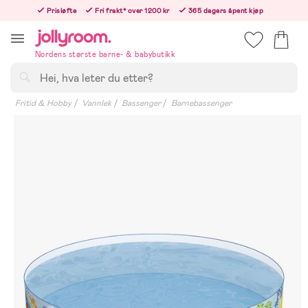
Hoppa
Prisløfte
Fri frakt* over 1200 kr
365 dagers åpent kjøp
till
Bestill nå - vi sender samme hverdag!
innehållet
Nordens største barne- & babybutikk
Søk
Fritid & Hobby
Vannlek
Bassenger
Barnebassenger