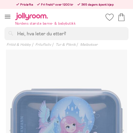
Hoppa
Prisløfte
Fri frakt* over 1200 kr
365 dagers åpent kjøp
till
Bestillinger etter 12:00 sendes neste hverdag!
innehållet
Nordens største barne- & babybutikk
Søk
Fritid & Hobby
Friluftsliv
Tur & Piknik
Matbokser