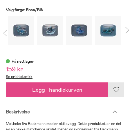
Velg farge:
Rosa/Blå
På nettlager
159 kr
Se prishistorikk
Legg i handlekurven
Beskrivelse
Matboks fra Beckmann med en skillevegg. Dette produktet er en del
av en rekke matchende skoletilbehør og ryggsekker fra Beckmann,