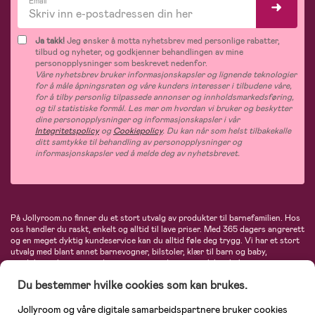
Email*
Ja takk!
Jeg ønsker å motta nyhetsbrev med personlige rabatter,
tilbud og nyheter, og godkjenner behandlingen av mine
personopplysninger som beskrevet nedenfor.
Våre nyhetsbrev bruker informasjonskapsler og lignende teknologier
for å måle åpningsraten og våre kunders interesser i tilbudene våre,
for å tilby personlig tilpassede annonser og innholdsmarkedsføring,
og til statistiske formål. Les mer om hvordan vi bruker og beskytter
dine personopplysninger og informasjonskapsler i vår
Integritetspolicy
og
Cookiepolicy
. Du kan når som helst tilbakekalle
ditt samtykke til behandling av personopplysninger og
informasjonskapsler ved å melde deg av nyhetsbrevet.
På Jollyroom.no finner du et stort utvalg av produkter til barnefamilien. Hos
oss handler du raskt, enkelt og alltid til lave priser. Med 365 dagers angrerett
og en meget dyktig kundeservice kan du alltid føle deg trygg. Vi har et stort
utvalg med blant annet barnevogner, bilstoler, klær til barn og baby,
produkter til mor, mengder av inspirerende interiør, leker, babyustyr og mye
mye mer. Vi tilbyr produkter fra velkjente merker som blant annet Britax,
Du bestemmer hvilke cookies som kan brukes.
Maxi-Cosi, Baby Jogger, BabyBjörn, Didriksons, KidKraft, Ergobaby, Philips
Avent, Neonate, Cybex, LEGO og mange flere. Velkommen inn til nordens
største nettbutikk for barn og baby!
Jollyroom og våre digitale samarbeidspartnere bruker cookies