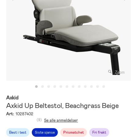
Zoom
Axkid
Axkid Up Beltestol, Beachgrass Beige
Art:
10287402
(9)
Se alle anmeldelser
Best i test
Siste sjanse
Prismatchet
Fri frakt