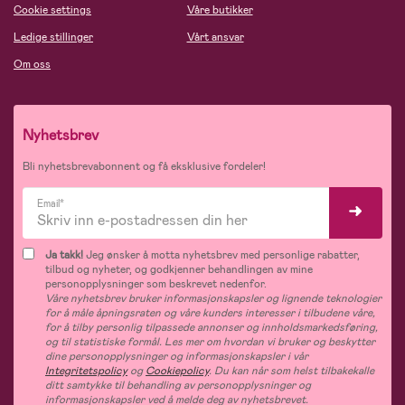
Cookie settings
Våre butikker
Ledige stillinger
Vårt ansvar
Om oss
Nyhetsbrev
Bli nyhetsbrevabonnent og få eksklusive fordeler!
Email*
Ja takk!
Jeg ønsker å motta nyhetsbrev med personlige rabatter,
tilbud og nyheter, og godkjenner behandlingen av mine
personopplysninger som beskrevet nedenfor.
Våre nyhetsbrev bruker informasjonskapsler og lignende teknologier
for å måle åpningsraten og våre kunders interesser i tilbudene våre,
for å tilby personlig tilpassede annonser og innholdsmarkedsføring,
og til statistiske formål. Les mer om hvordan vi bruker og beskytter
dine personopplysninger og informasjonskapsler i vår
Integritetspolicy
og
Cookiepolicy
. Du kan når som helst tilbakekalle
ditt samtykke til behandling av personopplysninger og
informasjonskapsler ved å melde deg av nyhetsbrevet.