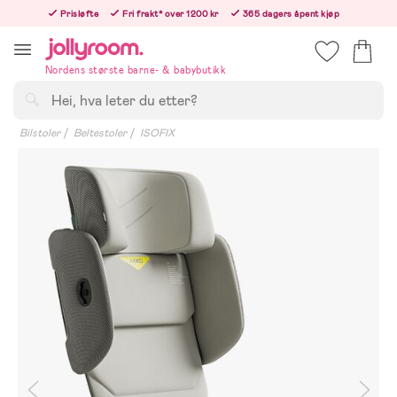
Hoppa
Prisløfte
Fri frakt* over 1200 kr
365 dagers åpent kjøp
till
Bestill nå - vi sender samme hverdag!
innehållet
Nordens største barne- & babybutikk
Søk
Bilstoler
Beltestoler
ISOFIX