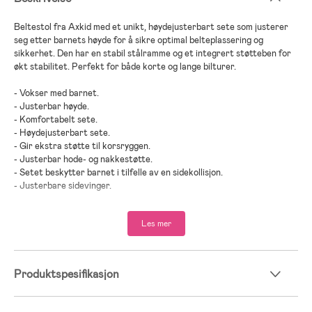
Beltestol fra Axkid med et unikt, høydejusterbart sete som justerer
seg etter barnets høyde for å sikre optimal belteplassering og
sikkerhet. Den har en stabil stålramme og et integrert støtteben for
økt stabilitet. Perfekt for både korte og lange bilturer.
- Vokser med barnet.
- Justerbar høyde.
- Komfortabelt sete.
- Høydejusterbart sete.
- Gir ekstra støtte til korsryggen.
- Justerbar hode- og nakkestøtte.
- Setet beskytter barnet i tilfelle av en sidekollisjon.
- Justerbare sidevinger.
- ProTecBase™ reduserer kollisjonskrefter med opptil 25 %
sammenlignet med andre bilseter (testet for en vekt på opptil 50 kg).
Les mer
- Installeres med ISOFIX eller bilens trepunktsbelte.
- I motsetning til mange andre beltestoler kan Axkid Up™ installeres
tre på rad eller i midtsetet i bilen.
- Sammenleggbart for enkel oppbevaring.
Produktspesifikasjon
- Godkjent i henhold til R129-forskriften.
- Vinner av innovasjonsprisen «Moving and travelling» i 2024.