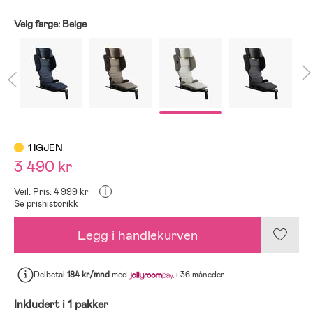
Velg farge:
Beige
1 IGJEN
3 490 kr
i
Veil. Pris: 4 999 kr
Se prishistorikk
Legg i handlekurven
Delbetal
184 kr/mnd
med
i 36 måneder
Inkludert i 1 pakker