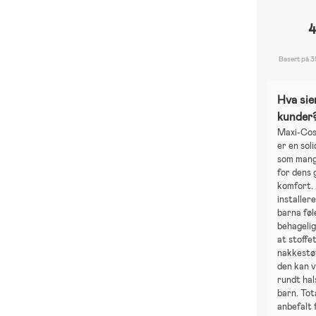
4
Basert på 3
Hva sie
kunder
Maxi-Cosi
er en soli
som mange
for dens 
komfort. 
installer
barna føl
behageli
at stoffe
nakkestøt
den kan v
rundt hal
barn. Tot
anbefalt 