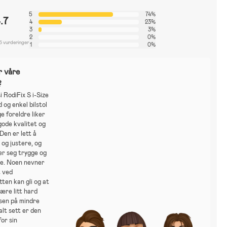
5
74%
.7
4
23%
3
3%
2
0%
5 vurderinger
1
0%
r våre
?
 RodiFix S i-Size
d og enkel bilstol
 foreldre liker
gode kvalitet og
Den er lett å
e og justere, og
er seg trygge og
ge. Noen nevner
t ved
ten kan gli og at
ære litt hard
sen på mindre
alt sett er den
for sin