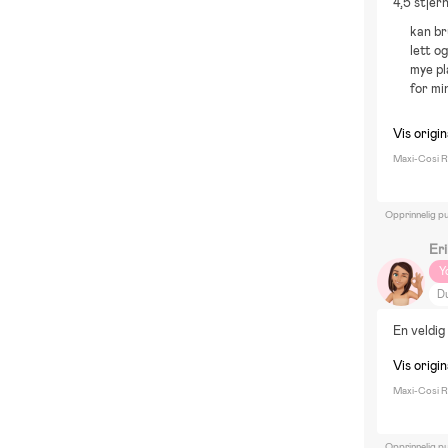
4,5 stjer
kan br
lett o
mye pl
for mi
Vis origi
Maxi-Cosi Ro
Opprinnelig pu
Er
Y
D
En veldig 
Vis origi
Maxi-Cosi Ro
Opprinnelig pu