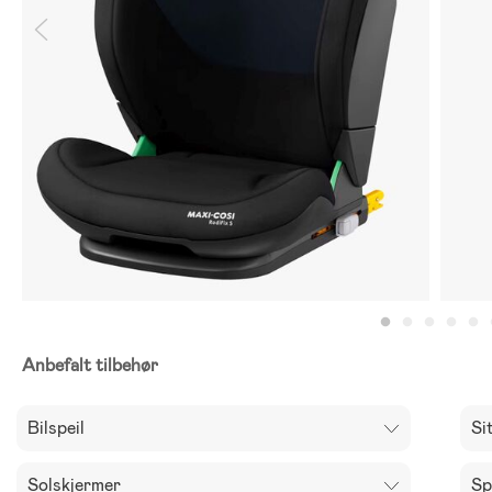
Anbefalt tilbehør
Bilspeil
Si
Solskjermer
Sp