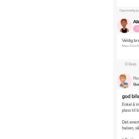
Opprinnelig pu
Al
T
Veldig br
Maxi-Cosi Ro
0 likes
Ro
Gue
god bils
Enkel å in
plass til 
Det enest
halsen, s