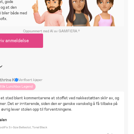
tet, gode
 og at den
i biler både med
ofix.
Oppsummert med AI av GAMIFIERA.®
iv anmeldelse
thrine K
Verifisert kjøper
ittle Lunchbox Legend
 et sted blant kommentarene at stoffet ved nakkestøtten sklir av, og 
er. Det er irriterende, siden den er ganske vanskelig å få tilbake på 
r øvrig lever stolen opp til forventningene.
nalen
diFix S i-Size Beltestol, Tonal Black