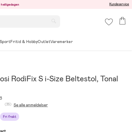
Kundeservice
er helligedagen
Sport
Fritid & Hobby
Outlet
Varemerker
si RodiFix S i-Size Beltestol, Tonal
3
(35)
Se alle anmeldelser
Fri frakt
art