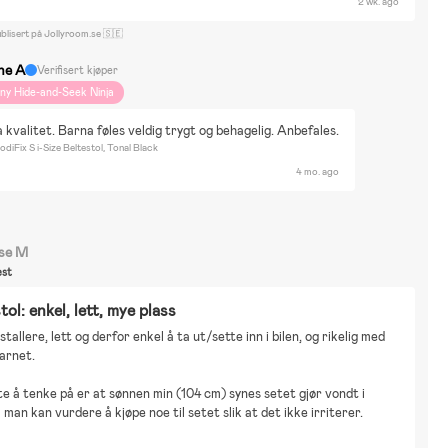
2 wk. ago
blisert på Jollyroom.se 🇸🇪
ine A
Verifisert kjøper
iny Hide-and-Seek Ninja
a kvalitet. Barna føles veldig trygt og behagelig. Anbefales.
diFix S i-Size Beltestol, Tonal Black
4 mo. ago
se M
st
tol: enkel, lett, mye plass
stallere, lett og derfor enkel å ta ut/sette inn i bilen, og rikelig med 
barnet.
e å tenke på er at sønnen min (104 cm) synes setet gjør vondt i 
å man kan vurdere å kjøpe noe til setet slik at det ikke irriterer.