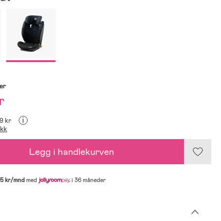
er
r
i
99 kr
ikk
Legg i handlekurven
15 kr/mnd
med
i 36 måneder