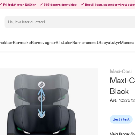
Fri frakt* over 1200 kr
365 dagers åpent kjøp
Bestill i dag, så sender vi rett ett
Søk
neklær
Barnesko
Barnevogner
Bilstoler
Barnerommet
Babyutstyr
Mamma
Maxi-Cosi
Maxi-Co
Black
Art:
1027572
Best i test
Velg farge:
Sv