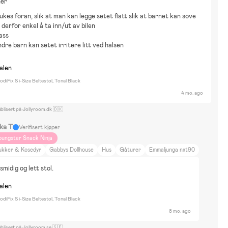
ner
ukes foran, slik at man kan legge setet flatt slik at barnet kan sove
g derfor enkel å ta inn/ut av bilen
ass
ndre barn kan setet irritere litt ved halsen
nalen
diFix S i-Size Beltestol, Tonal Black
4 mo. ago
blisert på Jollyroom.dk 🇩🇰
ika T
Verifisert kjøper
oungster Snack Ninja
ukker & Kosedyr
Gabbys Dollhouse
Hus
Gåturer
Emmaljunga nxt90
smidig og lett stol.
nalen
diFix S i-Size Beltestol, Tonal Black
8 mo. ago
blisert på Jollyroom.se 🇸🇪