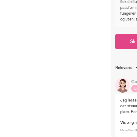
fleksibili
passform
fungerer 
og uten is
Skr
Relevans
Ca
L
Jeg leste
det stemm
plass. Fo
Vis origi
Maxi-Cosi Ro