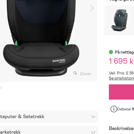
På nettlag
1 695 k
Veil. Pris: 2 3
Zoom
Se prishistor
Delbetal
1
tteputer & Setetrekk
Beskrivelse
arketrekk