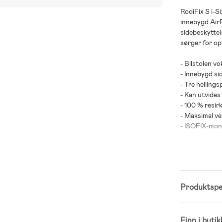
RodiFix S i-S
innebygd Air
sidebeskyttel
sørger for op
- Bilstolen v
- Innebygd si
- Tre helling
- Kan utvides
- 100 % resirk
- Maksimal ve
- ISOFIX-mon
- Vokser med
- Rask og enke
- Egnet for b
- Anbefalt alde
Produktspes
- Kåret til be
Finn i butik