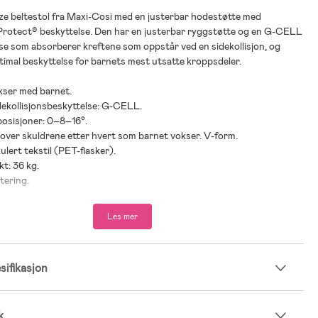
ize beltestol fra Maxi-Cosi med en justerbar hodestøtte med
Protect® beskyttelse. Den har en justerbar ryggstøtte og en G-CELL
se som absorberer kreftene som oppstår ved en sidekollisjon, og
timal beskyttelse for barnets mest utsatte kroppsdeler.
okser med barnet.
dekollisjonsbeskyttelse: G-CELL.
sposisjoner: 0–8–16°.
 over skuldrene etter hvert som barnet vokser. V-form.
ulert tekstil (PET-flasker).
kt: 36 kg.
tering.
 barnet.
l installasjon.
Les mer
arn fra 100-150 cm.
r: fra 4 til 12 år.
ifikasjon
ste budsjettvalg 2025 i kategorien bilstol av Bäst-i-test.se.
k