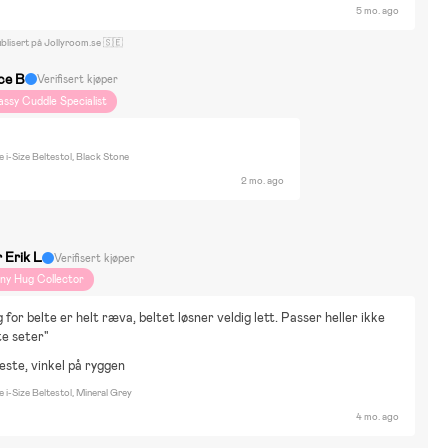
5 mo. ago
blisert på Jollyroom.se 🇸🇪
ice B
Verifisert kjøper
assy Cuddle Specialist
i-Size Beltestol, Black Stone
2 mo. ago
 Erik L
Verifisert kjøper
iny Hug Collector
 for belte er helt ræva, beltet løsner veldig lett. Passer heller ikke 
te seter"
este, vinkel på ryggen
i-Size Beltestol, Mineral Grey
4 mo. ago