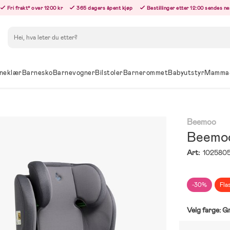
Fri frakt* over 1200 kr
365 dagers åpent kjøp
Bestillinger etter 12:00 sendes n
Søk
neklær
Barnesko
Barnevogner
Bilstoler
Barnerommet
Babyutstyr
Mamma
Beemoo
Beemoo 
Art:
102580
-30%
Fla
Velg farge:
G