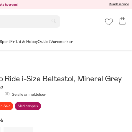
Kundeservice
este hverdag!
Sport
Fritid & Hobby
Outlet
Varemerker
Ride i-Size Beltestol, Mineral Grey
52
(9)
Se alle anmeldelser
sh Sale
Medlemspris
rå