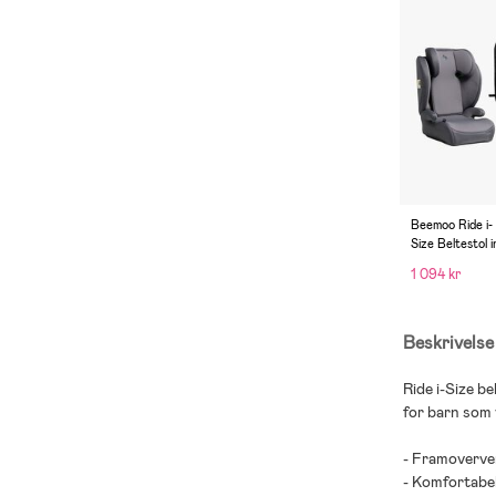
Beemoo Ride i-
Size Beltestol 
Smart Organize
1 094 kr
grey
Beskrivelse
Ride i-Size be
for barn som 
- Framoverve
- Komfortabel