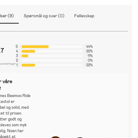
ser (9)
Spørsmål og svar (0)
Fellesskap
5
44%
.7
4
22%
3
11%
2
0%
 vurderinger
1
22%
r våre
?
nes Beemoo Ride
testol er
el og solid, med
et til prisen.
tter godt og
ppleves som myk
lig. Noen har
påpekt at