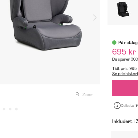
På nettlag
695 kr
Du sparer 300
Tidl. pris: 995 
Se prishistor
Zoom
Delbetal
7
Inkludert i 