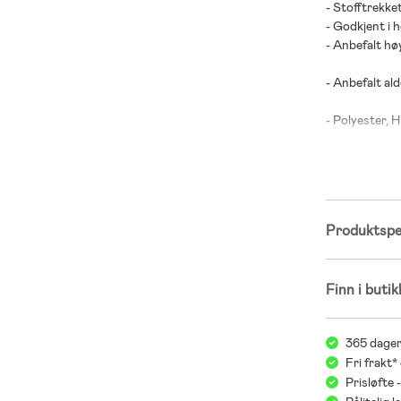
- Stofftrekk
- Godkjent i h
- Anbefalt hø
- Anbefalt alde
- Polyester, 
Produktspes
Finn i butik
365 dager
Fri frakt*
Prisløfte 