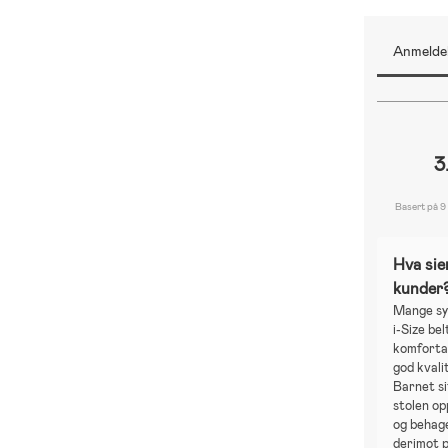
Anmeldel
3
Basert på 9
Hva sie
kunder
Mange sy
i-Size bel
komfortab
god kvalit
Barnet si
stolen o
og behage
derimot 