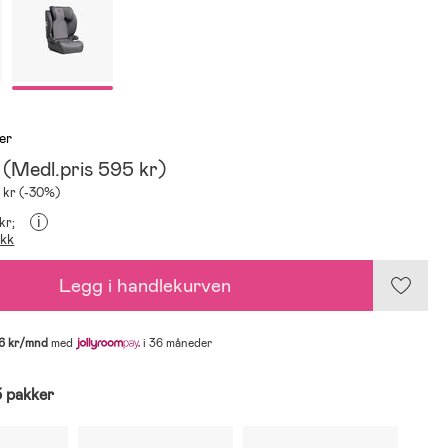
er
(
Medl.pris
595 kr
)
 kr (-30%)
i
kr;
ikk
Legg i handlekurven
6 kr/mnd
med
i 36 måneder
3 pakker