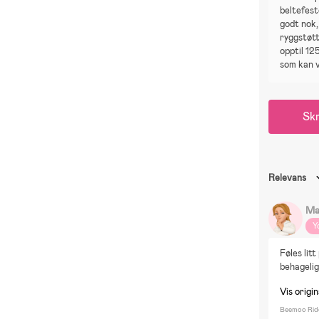
beltefest
godt nok,
ryggstøt
opptil 12
som kan 
Skr
Relevans
Ma
Y
Føles lit
behagelig
Vis origi
Beemoo Ride 