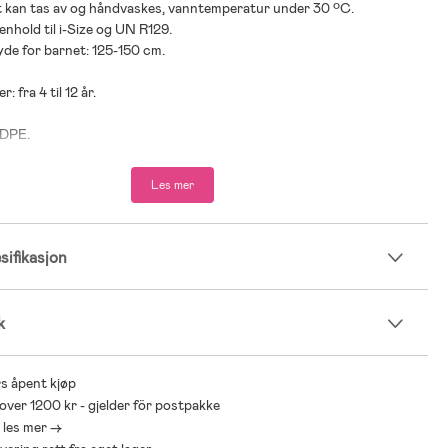
et kan tas av og håndvaskes, vanntemperatur under 30 ºC.
enhold til i-Size og UN R129.
yde for barnet: 125-150 cm.
r: fra 4 til 12 år.
HDPE.
Les mer
ifikasjon
k
s åpent kjøp
 over 1200 kr - gjelder för postpakke
- les mer ->