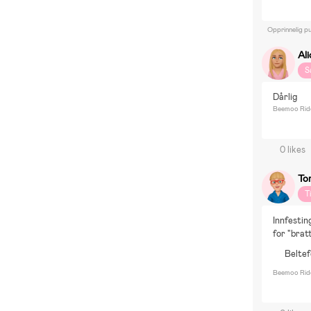
Opprinnelig pu
Al
S
Dårlig
Beemoo Ride 
0 likes
Tor
T
Innfesting
for "brat
Beltef
Beemoo Ride 