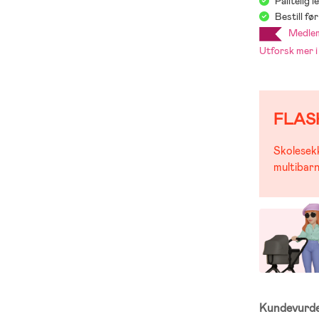
Pålitelig 
Bestill f
Medlemsp
Utforsk mer
FLAS
Skolesekk
multibarn
Kundevurd