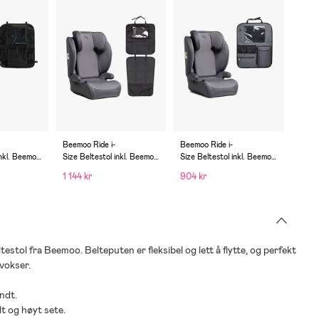
Beemoo Ride i-
Beemoo Ride i-
inkl. Beemoo
Size Beltestol inkl. Beemoo
Size Beltestol inkl. Beemoo
r, Mineral
3-in-
Deluxe Sparketrekk med O
1 144 kr
904 kr
1 Sparketrekk, Mineral
ppbevaring, Mineral Grey
Grey/Black
ltestol fra Beemoo. Belteputen er fleksibel og lett å flytte, og perfekt
vokser.
ndt.
t og høyt sete.