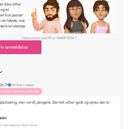
et ikke sitter
 og at
ten kun passer
5 cm høyde, noe
være en ulempe.
Oppsummert med AI av GAMIFIERA.®
iv anmeldelse
lin P
Verifisert kjøper
oungster Adventure Buddie
t plastaktig, men verdt pengene. Barnet sitter godt og synes den er 
.
nalen
i-Size Beltestol, Black Stone