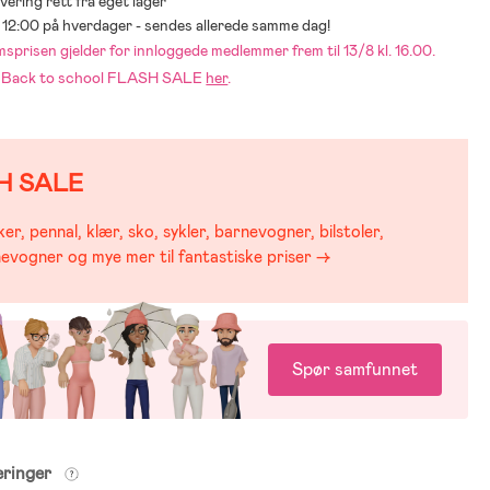
levering rett fra eget lager
ør 12:00 på hverdager - sendes allerede samme dag!
risen gjelder for innloggede medlemmer frem til 13/8 kl. 16.00.
 i Back to school FLASH SALE
her
.
H SALE
er, pennal, klær, sko, sykler, barnevogner, bilstoler,
evogner og mye mer til fantastiske priser →
Spør samfunnet
eringer