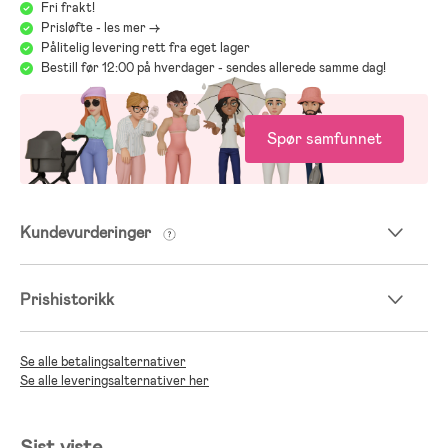
Fri frakt!
Gå til Jollyrooms bilstolguide
Prisløfte - les mer ->
Pålitelig levering rett fra eget lager
Bestill før 12:00 på hverdager - sendes allerede samme dag!
Spør samfunnet
Kundevurderinger
Prishistorikk
Se alle betalingsalternativer
Se alle leveringsalternativer her
Sist viste