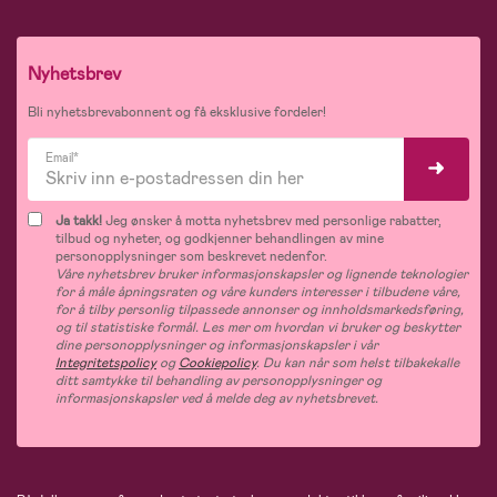
Nyhetsbrev
Bli nyhetsbrevabonnent og få eksklusive fordeler!
Email*
Ja takk!
Jeg ønsker å motta nyhetsbrev med personlige rabatter,
tilbud og nyheter, og godkjenner behandlingen av mine
personopplysninger som beskrevet nedenfor.
Våre nyhetsbrev bruker informasjonskapsler og lignende teknologier
for å måle åpningsraten og våre kunders interesser i tilbudene våre,
for å tilby personlig tilpassede annonser og innholdsmarkedsføring,
og til statistiske formål. Les mer om hvordan vi bruker og beskytter
dine personopplysninger og informasjonskapsler i vår
Integritetspolicy
og
Cookiepolicy
. Du kan når som helst tilbakekalle
ditt samtykke til behandling av personopplysninger og
informasjonskapsler ved å melde deg av nyhetsbrevet.