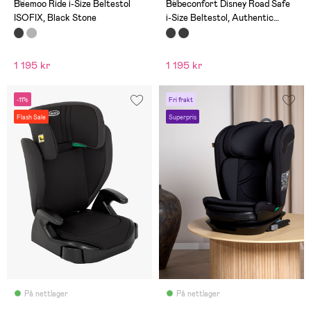
(4)
(0)
Beemoo Ride i-Size Beltestol
Bebeconfort Disney Road Safe
ISOFIX, Black Stone
i-Size Beltestol, Authentic
Mickey
1 195 kr
1 195 kr
-11%
Fri frakt
Flash Sale
Superpris
På nettlager
På nettlager