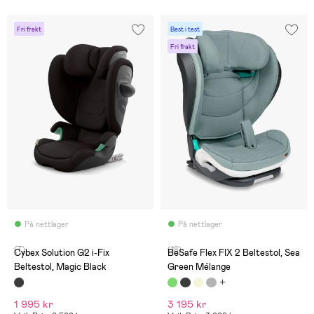
Fri frakt
Best i test
Fri frakt
På nettlager
På nettlager
(7)
(18)
Cybex Solution G2 i-Fix
BeSafe Flex FIX 2 Beltestol, Sea
Beltestol, Magic Black
Green Mélange
1 995 kr
3 195 kr