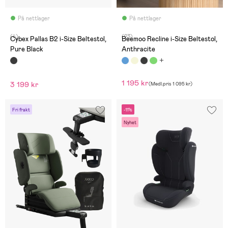
På nettlager
På nettlager
(4)
(23)
Cybex Pallas B2 i-Size Beltestol,
Beemoo Recline i-Size Beltestol,
Pure Black
Anthracite
1 195 kr
3 199 kr
(
Medl.pris
1 095 kr
)
Fri frakt
-11%
Nyhet