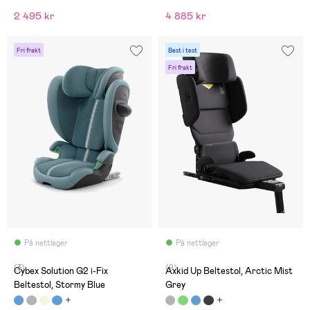
2 495 kr
4 885 kr
Fri frakt
Best i test
Fri frakt
På nettlager
På nettlager
(3)
(9)
Cybex Solution G2 i-Fix
Axkid Up Beltestol, Arctic Mist
Beltestol, Stormy Blue
Grey