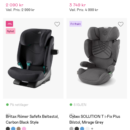
2 090 kr
3 749 kr
Veil. Pris: 2 999 kr
Veil. Pris: 4 999 kr
-11%
Fri frakt
Nyhet
På nettlager
8 IGJEN
(0)
(5)
Britax Römer Safefix Beltestol,
Cybex SOLUTION T i-Fix Plus
Carbon Black Style
Bilstol, Mirage Grey