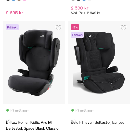
2 590 kr
2 695 kr
Veil. Pris: 2 949 kr
Fri frakt
-17%
Fri frakt
På nettlager
På nettlager
(3)
(2)
Britax Römer Kidfix Pro M
Joie I-Traver Beltestol, Eclipse
Beltestol, Space Black Classic