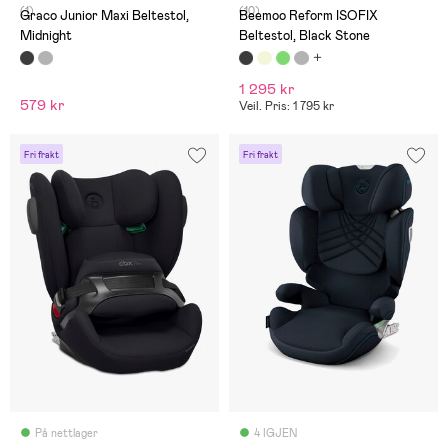
(1)
(10)
Graco Junior Maxi Beltestol,
Beemoo Reform ISOFIX
Midnight
Beltestol, Black Stone
1 295 kr
579 kr
Veil. Pris: 1 795 kr
Fri frakt
Fri frakt
På nettlager
4 IGJEN