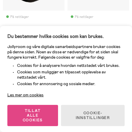
På nettlager
På nettlager
(7)
(1)
Axkid Nextkid Beltestol, Shell
Nuna AACE LX Beltestol,
Black
Forest
Du bestemmer hvilke cookies som kan brukes.
Jollyroom og våre digitale samarbeidspartnere bruker cookies
1 995 kr
2 625 kr
på denne siden. Noen av disse er nødvendige for at siden skal
Veil. Pris: 2 499 kr
Veil. Pris: 3 149 kr
fungere korrekt. Følgende cookies er valgfrie for deg:
Cookies for å analysere hvordan nettstedet vårt brukes.
-30%
Best i test
Cookies som muliggjør en tilpasset opplevelse av
nettstedet vårt.
Flash Sale
Fri frakt
Kundeservice
Cookies for annonsering og sosiale medier.
Les mer om cookies
TILLAT
COOKIE-
ALLE
INNSTILLINGER
COOKIES