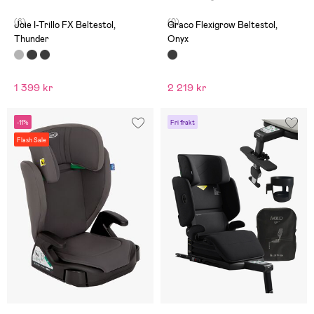
(6)
(0)
Joie I-Trillo FX Beltestol,
Graco Flexigrow Beltestol,
Thunder
Onyx
1 399 kr
2 219 kr
-11%
Fri frakt
Flash Sale