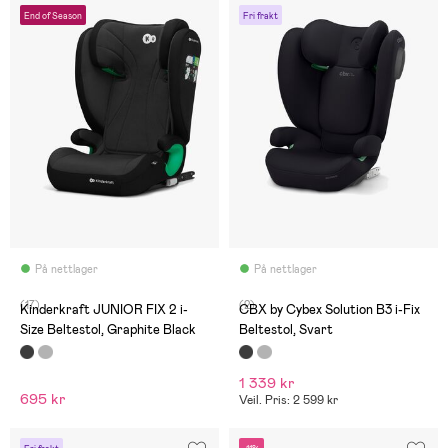
End of Season
Fri frakt
På nettlager
På nettlager
(17)
(2)
Kinderkraft JUNIOR FIX 2 i-
CBX by Cybex Solution B3 i-Fix
Size Beltestol, Graphite Black
Beltestol, Svart
1 339 kr
695 kr
Veil. Pris: 2 599 kr