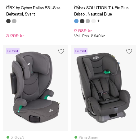
(1)
(5)
CBX by Cybex Pallas B3 i-Size
Cybex SOLUTION T i-Fix Plus
Beltestol, Svart
Bilstol, Nautical Blue
2 589 kr
3 299 kr
Veil. Pris: 2 949 kr
Fri frakt
Fri frakt
3 IGJEN
På nettlager