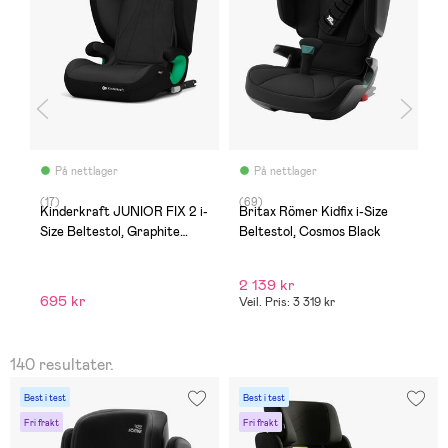
På nettlager
På nettlager
(17)
(69)
(
s
Kinderkraft JUNIOR FIX 2 i-
Britax Römer Kidfix i-Size
B
Size Beltestol, Graphite
Beltestol, Cosmos Black
B
Black
2 139 kr
2
695 kr
Veil. Pris: 3 319 kr
Ve
140 resultater.
Best i test
Best i test
Fri frakt
Fri frakt