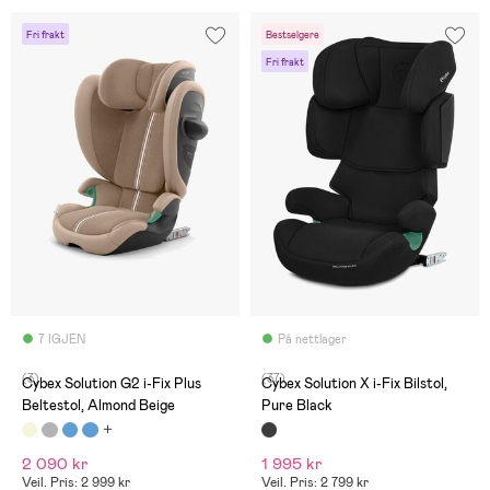
Fri frakt
Bestselgere
Fri frakt
7 IGJEN
På nettlager
(3)
(37)
Cybex Solution G2 i-Fix Plus
Cybex Solution X i-Fix Bilstol,
Beltestol, Almond Beige
Pure Black
2 090 kr
1 995 kr
Veil. Pris: 2 999 kr
Veil. Pris: 2 799 kr