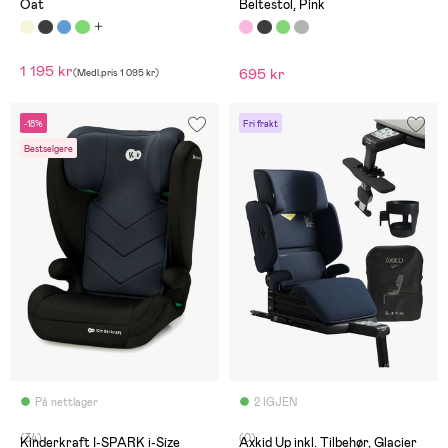
Oat
Beltestol, Pink
1 195 kr
695 kr
(
Medl.pris
1 095 kr
)
-18%
Fri frakt
Bestselgere
På nettlager
2 IGJEN
(34)
(0)
Kinderkraft I-SPARK i-Size
Axkid Up inkl. Tilbehør, Glacier