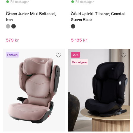
På nettlager
På nettlager
(1)
(0)
Graco Junior Maxi Beltestol,
Axkid Up inkl. Tilbehør, Coastal
Iron
Storm Black
579 kr
5 185 kr
Fri frakt
-20%
Bestselgere