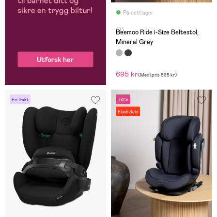
På nettlager
(9)
Beemoo Ride i-Size Beltestol,
Mineral Grey
695 kr
(
Medl.pris
595 kr
)
Fri frakt
-50%
Flash Sale