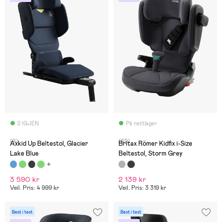
2 IGJEN
På nettlager
(9)
(69)
Axkid Up Beltestol, Glacier
Britax Römer Kidfix i-Size
Lake Blue
Beltestol, Storm Grey
3 590 kr
2 139 kr
Veil. Pris: 4 999 kr
Veil. Pris: 3 319 kr
Best i test
Best i test