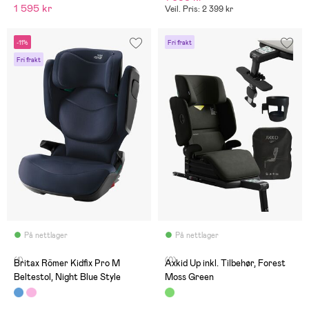
1 595 kr
Veil. Pris: 2 399 kr
-11%
Fri frakt
Fri frakt
På nettlager
På nettlager
(1)
(0)
Britax Römer Kidfix Pro M
Axkid Up inkl. Tilbehør, Forest
Beltestol, Night Blue Style
Moss Green