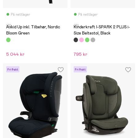
På nettlager
På nettlager
(0)
(0)
Axkid Up inkl. Tilbehør, Nordic
Kinderkraft I-SPARK 2 PLUS i-
Bloom Green
Size Beltestol, Black
5 044 kr
795 kr
Fri frakt
Fri frakt