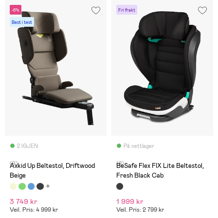
-6%
Fri frakt
Best i test
2 IGJEN
På nettlager
(9)
(8)
Axkid Up Beltestol, Driftwood
BeSafe Flex FIX Lite Beltestol,
Beige
Fresh Black Cab
3 749 kr
1 999 kr
Veil. Pris: 4 999 kr
Veil. Pris: 2 799 kr