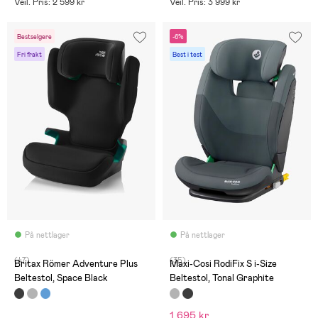
Veil. Pris: 2 599 kr
Veil. Pris: 3 999 kr
Bestselgere
-6%
Fri frakt
Best i test
På nettlager
På nettlager
(47)
(35)
Britax Römer Adventure Plus
Maxi-Cosi RodiFix S i-Size
Beltestol, Space Black
Beltestol, Tonal Graphite
1 695 kr