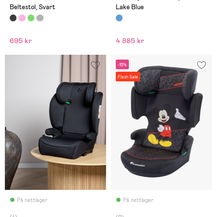
Beltestol, Svart
Lake Blue
695 kr
4 885 kr
-15%
Flash Sale
På nettlager
På nettlager