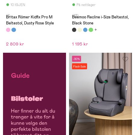
10 IGJEN
På nettlager
(1)
(23)
Britax Römer Kidfix Pro M
Beemoo Recline i-Size Beltestol,
Beltestol, Dusty Rose Style
Black Stone
2 809 kr
1 195 kr
-30%
Flash Sale