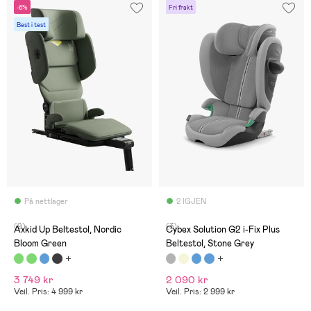
-6%
Fri frakt
Best i test
På nettlager
2 IGJEN
(9)
(3)
Axkid Up Beltestol, Nordic
Cybex Solution G2 i-Fix Plus
Bloom Green
Beltestol, Stone Grey
3 749 kr
2 090 kr
Veil. Pris: 4 999 kr
Veil. Pris: 2 999 kr