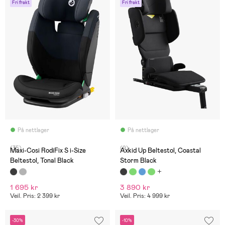
Fri frakt
Fri frakt
På nettlager
På nettlager
(35)
(9)
Maxi-Cosi RodiFix S i-Size
Axkid Up Beltestol, Coastal
Beltestol, Tonal Black
Storm Black
1 695 kr
3 890 kr
Veil. Pris: 2 399 kr
Veil. Pris: 4 999 kr
-30%
-10%