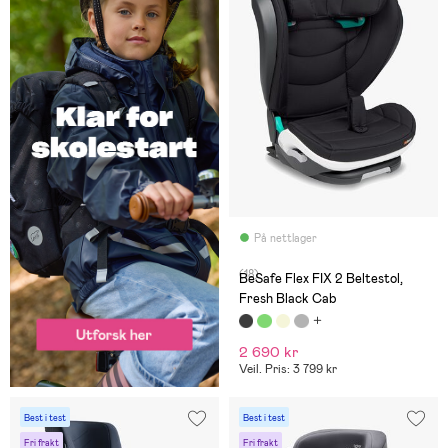
På nettlager
(18)
BeSafe Flex FIX 2 Beltestol,
Fresh Black Cab
2 690 kr
Veil. Pris: 3 799 kr
Best i test
Best i test
Fri frakt
Fri frakt