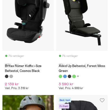
På nettlager
På nettlager
(69)
(9)
Britax Römer Kidfix i-Size
Axkid Up Beltestol, Forest Moss
Beltestol, Cosmos Black
Green
2 139 kr
3 590 kr
Veil. Pris: 3 319 kr
Veil. Pris: 4 999 kr
Best i test
Fri frakt