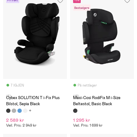
Fri frakt
-11%
Bestselgere
7 IGJEN
På nettlager
(5)
(13)
Cybex SOLUTION T i-Fix Plus
Maxi-Cosi RodiFix M i-Size
Bilstol, Sepia Black
Beltestol, Basic Black
2 589 kr
1 295 kr
Veil. Pris: 2 949 kr
Veil. Pris: 1 699 kr