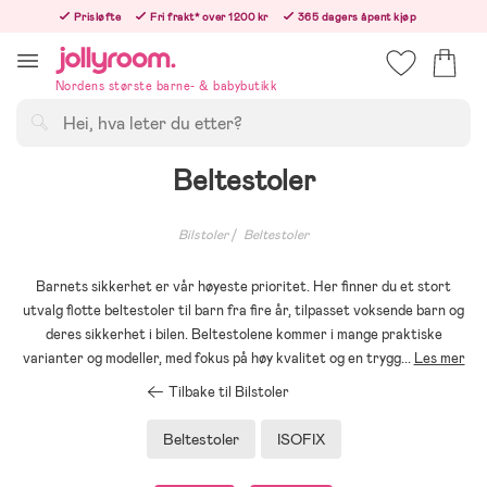
Hoppa
Prisløfte
Fri frakt* over 1200 kr
365 dagers åpent kjøp
till
Bestillinger etter 12:00 sendes neste hverdag!
innehållet
Nordens største barne- & babybutikk
Søk
Beltestoler
Bilstoler
Beltestoler
Barnets sikkerhet er vår høyeste prioritet. Her finner du et stort
utvalg flotte beltestoler til barn fra fire år, tilpasset voksende barn og
deres sikkerhet i bilen. Beltestolene kommer i mange praktiske
varianter og modeller, med fokus på høy kvalitet og en trygg
...
Les mer
Tilbake til Bilstoler
Beltestoler
ISOFIX