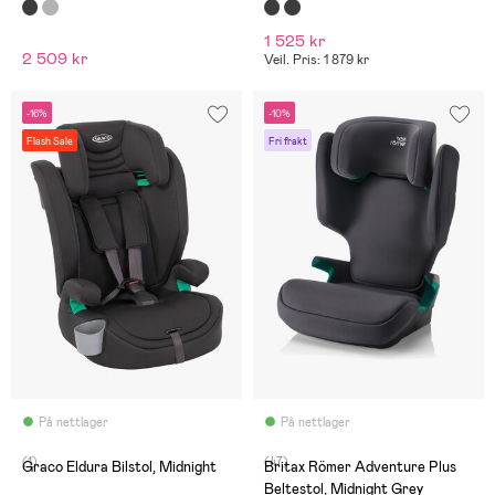
1 525 kr
2 509 kr
Veil. Pris: 1 879 kr
-16%
-10%
Flash Sale
Fri frakt
På nettlager
På nettlager
(1)
(47)
Graco Eldura Bilstol, Midnight
Britax Römer Adventure Plus
Beltestol, Midnight Grey