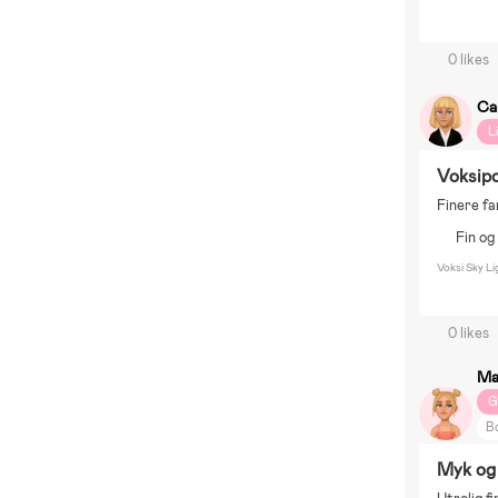
0 likes
Ca
L
Voksip
Finere fa
Fin og
Voksi Sky L
0 likes
Ma
G
Bo
Myk og 