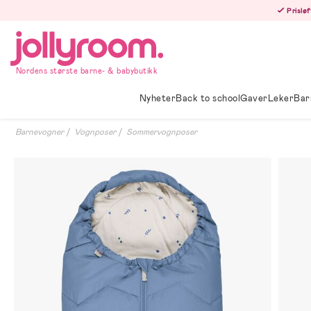
Hoppa
Prisløf
till
innehållet
Nordens største barne- & babybutikk
Nyheter
Back to school
Gaver
Leker
Bar
Barnevogner
Vognposer
Sommervognposer