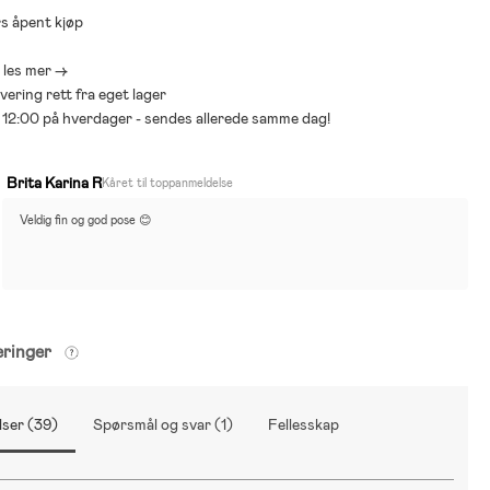
s åpent kjøp
- les mer ->
levering rett fra eget lager
ør 12:00 på hverdager - sendes allerede samme dag!
Brita Karina R
Kåret til toppanmeldelse
Veldig fin og god pose 😊
eringer
ser (39)
Spørsmål og svar (1)
Fellesskap