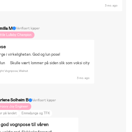
3 mo. ago
milla M
Verifisert kjøper
ittle Lullaby Champion
ose
rge i virkeligheten. God og lun pose!
 lun
Skulle vært lommer på siden slik som voksi city
ight Vognpose, Walnut
3 mo. ago
rlene Solheim B
Verifisert kjøper
roovy Joy Engineer
r på landet
Emmaljunga og TFK
god vognpose til våren