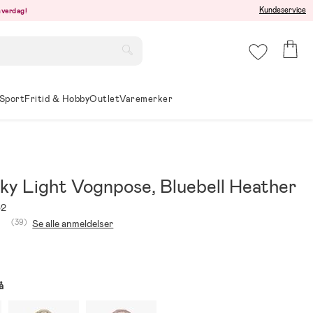
Kundeservice
hverdag!
Sport
Fritid & Hobby
Outlet
Varemerker
Sky Light Vognpose, Bluebell Heather
32
(39)
Se alle anmeldelser
å