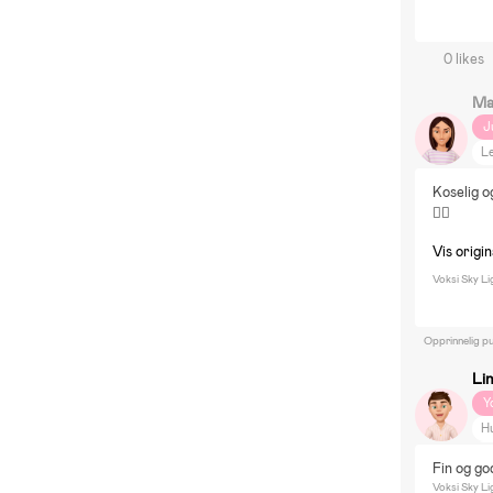
0 likes
Ma
J
Le
Koselig o
👌🏼
Vis origi
Voksi Sky Li
Opprinnelig pu
Li
Y
H
In
Fin og go
Voksi Sky Li