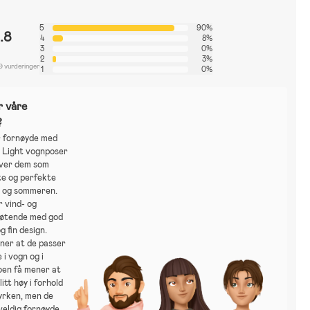
5
90%
.8
4
8%
3
0%
2
3%
9 vurderinger
1
0%
r våre
?
 fornøyde med
y Light vognposer
iver dem som
te og perfekte
n og sommeren.
 vind- og
øtende med god
g fin design.
ner at de passer
 i vogn og i
Noen få mener at
litt høy i forhold
styrken, men de
 veldig fornøyde