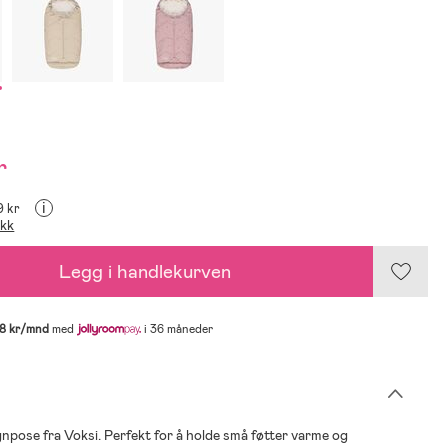
r
i
9 kr
ikk
Legg i handlekurven
8 kr/mnd
med
i 36 måneder
npose fra Voksi. Perfekt for å holde små føtter varme og