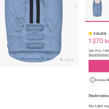
9 IGJEN
1 270 k
Veil. Pris: 1 49
Se prishistor
Zoom
Delbetal
9
Beskrivelse
Sky Light vog