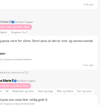
3 wk. ago
thilda B
Verifisert kjøper
unior Hide-and-Seek Ninja
ilighet
Bugaboo fox 3
g passe varm for våren. Stort pluss at den er vind- og vannavvisende 
nalen
ght Vognpose, Bluebell Heather
3 mo. ago
blisert på Jollyroom.se 🇸🇪
ne Marie E
Verifisert kjøper
oungster Lunchbox Guru
us
Bil
Skjønnhet og mote
Hjem og hage
Mat og drikke
Dyr og natur
nredning
Sport
Cybex EOS lux
d pose som vesla liker veldig godt :)
ght Vognpose, Seashell Sand Solid