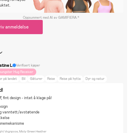
uktet.
Oppsummert med AI av GAMIFIERA.®
iv anmeldelse
stine L
Verifisert kjøper
oungster Hug Receiver
r på landet
Bil
Gåturer
Reise
Reise på hytta
Dyr og natur
nredning
Trening
Mat og drikke
Vinterlek
Vannlek
Ballsport
d!
ukker & Kosedyr
, fint design - intet å klage på!
esign
og vanntett/avstøtende
kkelse
pnemekanisme
ight Vognpose, Misty Green Heather