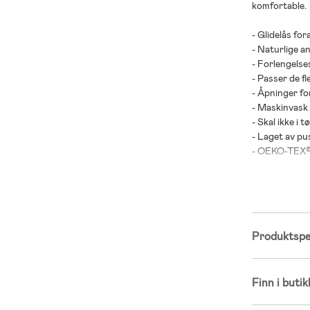
komfortable.
- Glidelås for
- Naturlige a
- Forlengelse
- Passer de f
- Åpninger fo
- Maskinvask
- Skal ikke i 
- Laget av pu
- OEKO-TEX® 
- 113 cm lang
- Anbefalt alde
- Indre stoff:
Produktspes
- Ytterstoff:
- Fyll: 100 % 
Finn i butik