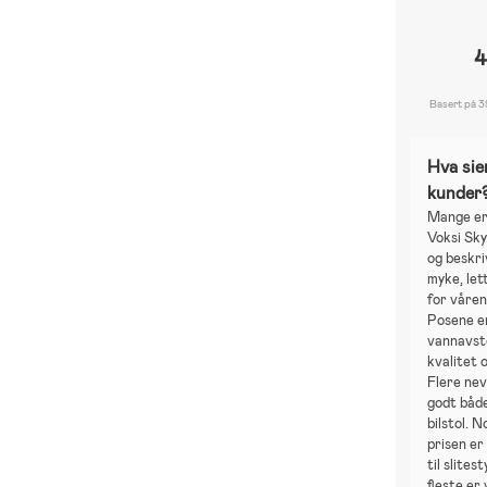
4
Basert på 3
Hva sie
kunder
Mange er
Voksi Sk
og beskr
myke, let
for våre
Posene er
vannavst
kvalitet o
Flere nev
godt både
bilstol. 
prisen er 
til slite
fleste er