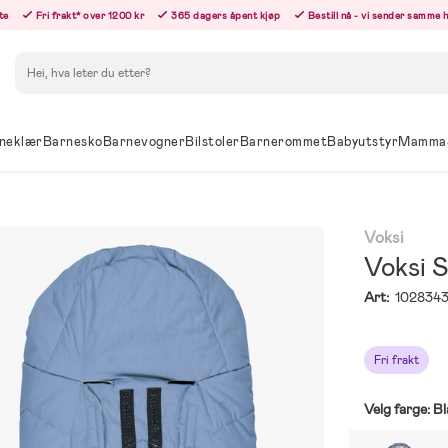
te
Fri frakt* over 1200 kr
365 dagers åpent kjøp
Bestill nå - vi sender samme 
Søk
neklær
Barnesko
Barnevogner
Bilstoler
Barnerommet
Babyutstyr
Mamma
Voksi
Voksi 
Art:
102834
Fri frakt
Velg farge:
Bl