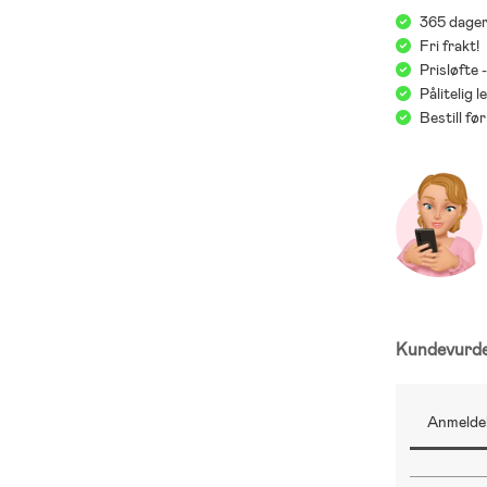
365 dager
Fri frakt!
Prisløfte 
Pålitelig 
Bestill f
Kundevurd
Anmeldel