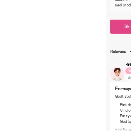
med prod
Skr
Relevans
Kri
Y
Bo
In
Fornøy
D
Godt stoff
Fint d
Vind 
Fin ty
God å
Voksi Sky L