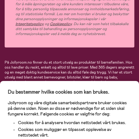
for å måle åpningsraten og våre kunders interesser i tilbudene våre,
for å tilby personlig tilpassede annonser og innholdsmarkedsføring,
og til statistiske formål. Les mer om hvordan vi bruker og beskytter
dine personopplysninger og informasjonskapsler i vår
Integritetspolicy
og
Cookiepolicy
. Du kan når som helst tilbakekalle
ditt samtykke til behandling av personopplysninger og
informasjonskapsler ved å melde deg av nyhetsbrevet.
På Jollyroom.no finner du et stort utvalg av produkter til barnefamilien. Hos
oss handler du raskt, enkelt og alltid til lave priser. Med 365 dagers angrerett
og en meget dyktig kundeservice kan du alltid føle deg trygg. Vi har et stort
utvalg med blant annet barnevogner, bilstoler, klær til barn og baby,
produkter til mor, mengder av inspirerende interiør, leker, babyustyr og mye
mye mer. Vi tilbyr produkter fra velkjente merker som blant annet Britax,
Du bestemmer hvilke cookies som kan brukes.
Maxi-Cosi, Baby Jogger, BabyBjörn, Didriksons, KidKraft, Ergobaby, Philips
Avent, Neonate, Cybex, LEGO og mange flere. Velkommen inn til nordens
største nettbutikk for barn og baby!
Jollyroom og våre digitale samarbeidspartnere bruker cookies
på denne siden. Noen av disse er nødvendige for at siden skal
fungere korrekt. Følgende cookies er valgfrie for deg:
Cookies for å analysere hvordan nettstedet vårt brukes.
Cookies som muliggjør en tilpasset opplevelse av
nettstedet vårt.