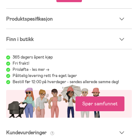
- Maksimal vekt: 22 kg.
- Anbefalt alder: fra 6 måneder.
Produktspesifikasjon
Vi på Jollyroom vet hvor vanskelig det kan være å finne en barnevogn
som passer akkurat deg og ditt barns behov, og at det iblant blir veldig
mye å tenke på med ulike modeller, merker og funksjoner. For å gjøre
Finn i butikk
jobben lettere for deg henviser vi til vår enkle barnevognguide:
Jollyrooms Barnevognsguide
365 dagers åpent kjøp
;
Fri frakt!
Prisløfte - les mer ->
Pålitelig levering rett fra eget lager
Bestill før 12:00 på hverdager - sendes allerede samme dag!
Spør samfunnet
Kundevurderinger