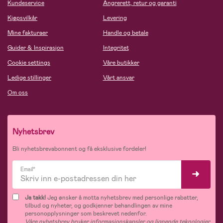
Kundeservice
Angrerett, retur og garanti
Kjøpsvilkår
Levering
Mine fakturaer
Handle og betale
Guider & Inspirasjon
Integritet
Cookie settings
Våre butikker
Ledige stillinger
Vårt ansvar
Om oss
Nyhetsbrev
Bli nyhetsbrevabonnent og få eksklusive fordeler!
Email*
Ja takk!
Jeg ønsker å motta nyhetsbrev med personlige rabatter,
tilbud og nyheter, og godkjenner behandlingen av mine
personopplysninger som beskrevet nedenfor.
Våre nyhetsbrev bruker informasjonskapsler og lignende teknologier