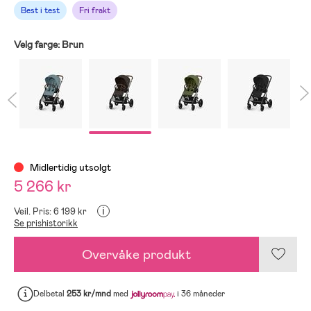
Best i test
Fri frakt
Velg farge:
Brun
Midlertidig utsolgt
5 266 kr
i
Veil. Pris: 6 199 kr
Se prishistorikk
Overvåke produkt
Delbetal
253 kr/mnd
med
i 36 måneder