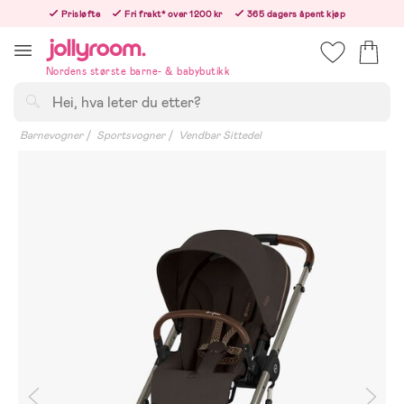
Hoppa
Prisløfte
Fri frakt* over 1200 kr
365 dagers åpent kjøp
till
Bestill i dag, så sender vi rett etter helligedagen
innehållet
Nordens største barne- & babybutikk
Søk
Barnevogner
Sportsvogner
Vendbar Sittedel