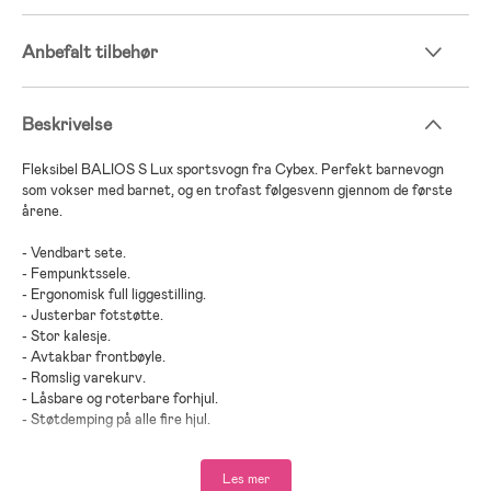
Anbefalt tilbehør
Beskrivelse
Fleksibel BALIOS S Lux sportsvogn fra Cybex. Perfekt barnevogn
som vokser med barnet, og en trofast følgesvenn gjennom de første
årene.
- Vendbart sete.
- Fempunktssele.
- Ergonomisk full liggestilling.
- Justerbar fotstøtte.
- Stor kalesje.
- Avtakbar frontbøyle.
- Romslig varekurv.
- Låsbare og roterbare forhjul.
- Støtdemping på alle fire hjul.
- Terrenghjul.
- Justerbart håndtak.
Les mer
- Foldes sammen til en liten størrelse.