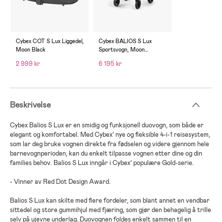
Cybex COT S Lux Liggedel,
Cybex BALIOS S Lux
Moon Black
Sportsvogn, Moon
Black/Black
2 999 kr
6 195 kr
Beskrivelse
Cybex Balios S Lux er en smidig og funksjonell duovogn, som både er
elegant og komfortabel. Med Cybex’ nye og fleksible 4-i-1 reisesystem,
som lar deg bruke vognen direkte fra fødselen og videre gjennom hele
barnevognperioden, kan du enkelt tilpasse vognen etter dine og din
families behov. Balios S Lux inngår i Cybex’ populære Gold-serie.
- Vinner av Red Dot Design Award.
Balios S Lux kan skilte med flere fordeler, som blant annet en vendbar
sittedel og store gummihjul med fjæring, som gjør den behagelig å trille
selv på ujevne underlag. Duovognen foldes enkelt sammen til en