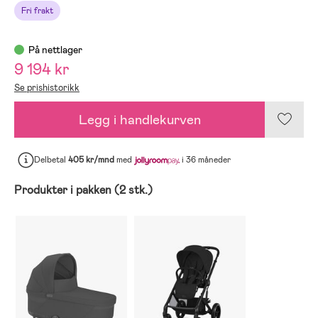
Fri frakt
På nettlager
9 194 kr
Se prishistorikk
Legg i handlekurven
Delbetal
405 kr/mnd
med
i 36 måneder
Produkter i pakken (2 stk.)