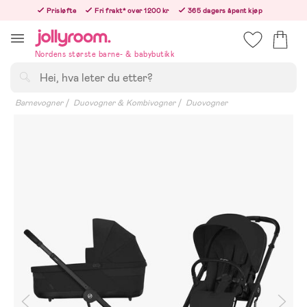
Hoppa
Prisløfte
Fri frakt* over 1200 kr
365 dagers åpent kjøp
till
Bestill i dag, så sender vi rett etter helligedagen
innehållet
Nordens største barne- & babybutikk
Søk
Barnevogner
Duovogner & Kombivogner
Duovogner