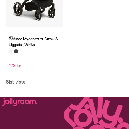
(78)
Beemoo Myggnett til Sitte- &
Liggedel, White
129 kr
Sist viste