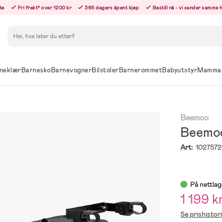
te
Fri frakt* over 1200 kr
365 dagers åpent kjøp
Bestill nå - vi sender samme 
Søk
neklær
Barnesko
Barnevogner
Bilstoler
Barnerommet
Babyutstyr
Mamma
Beemoo
Beemoo
Art:
102757
På nettlag
1 199 k
Se prishistor