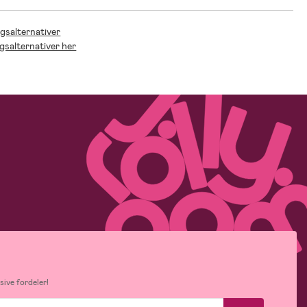
ngsalternativer
ngsalternativer her
ive fordeler!