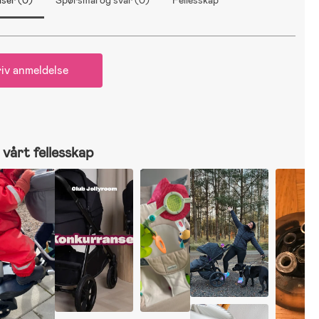
ser (0)
Spørsmål og svar (0)
Fellesskap
iv anmeldelse
vårt fellesskap