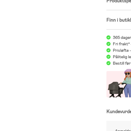
Produktspes
Finn i butik
365 dager
Fri frakt*
Prisløfte 
Pålitelig 
Bestill f
Kundevurd