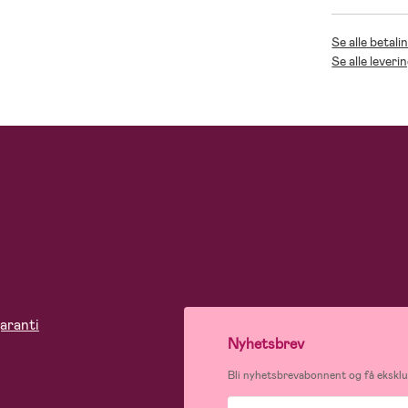
Se alle betali
Se alle leveri
aranti
Nyhetsbrev
Bli nyhetsbrevabonnent og få eksklus