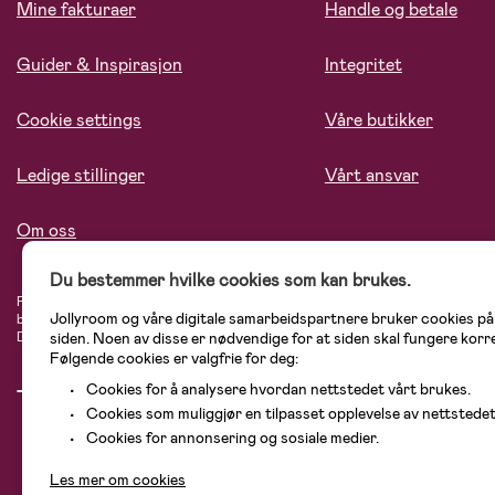
Mine fakturaer
Handle og betale
Guider & Inspirasjon
Integritet
Cookie settings
Våre butikker
Ledige stillinger
Vårt ansvar
Om oss
Du bestemmer hvilke cookies som kan brukes.
På Jollyroom.no finner du et stort utvalg av produkter til barnefamilien. Hos oss
Jollyroom og våre digitale samarbeidspartnere bruker cookies p
blant annet barnevogner, bilstoler, klær til barn og baby, produkter til mor, men
Didriksons, KidKraft, Ergobaby, Philips Avent, Neonate, Cybex, LEGO og mange 
siden. Noen av disse er nødvendige for at siden skal fungere korr
Følgende cookies er valgfrie for deg:
Cookies for å analysere hvordan nettstedet vårt brukes.
Cookies som muliggjør en tilpasset opplevelse av nettstedet
Cookies for annonsering og sosiale medier.
Les mer om cookies