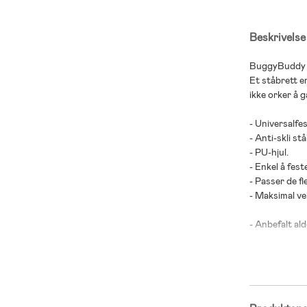
Beskrivelse
BuggyBuddy st
Et ståbrett e
ikke orker å g
- Universalfes
- Anti-skli st
- PU-hjul.
- Enkel å fest
- Passer de f
- Maksimal ve
- Anbefalt alde
- HDPE-plast,