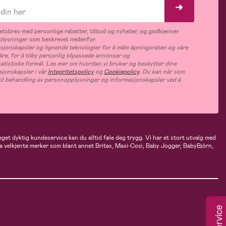
tsbrev med personlige rabatter, tilbud og nyheter, og godkjenner
plysninger som beskrevet nedenfor.
jonskapsler og lignende teknologier for å måle åpningsraten og våre
åre, for å tilby personlig tilpassede annonser og
tatistiske formål. Les mer om hvordan vi bruker og beskytter dine
jonskapsler i vår
Integritetspolicy
og
Cookiepolicy
. Du kan når som
e til behandling av personopplysninger og informasjonskapsler ved å
eget dyktig kundeservice kan du alltid føle deg trygg. Vi har et stort utvalg med
 fra velkjente merker som blant annet Britax, Maxi-Cosi, Baby Jogger, BabyBjörn,