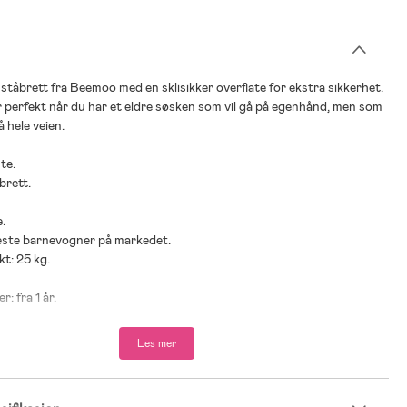
åbrett fra Beemoo med en sklisikker overflate for ekstra sikkerhet.
r perfekt når du har et eldre søsken som vil gå på egenhånd, men som
å hele veien.
te.
åbrett.
e.
leste barnevogner på markedet.
kt: 25 kg.
r: fra 1 år.
 PP-plast, EVA.
Les mer