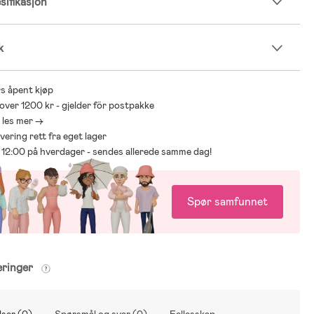
ifikasjon
k
s åpent kjøp
 over 1200 kr - gjelder för postpakke
- les mer ->
levering rett fra eget lager
ør 12:00 på hverdager - sendes allerede samme dag!
Spør samfunnet
eringer