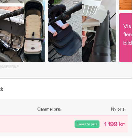
Vis 
flere 
bilder
GAMIFIERA.®
kk
Gammel pris
Ny pris
1 199 kr
Laveste pris