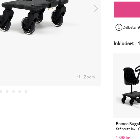
Delbetal
9
Inkludert i 
Zoom
Beemoo Buggy
Ståbrett Inkl.
1 898 kr