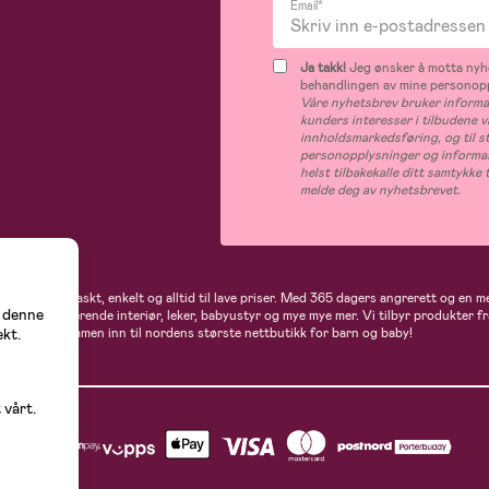
Email*
Ja takk!
Jeg ønsker å motta nyhe
behandlingen av mine personop
Våre nyhetsbrev bruker informas
kunders interesser i tilbudene v
innholdsmarkedsføring, og til s
personopplysninger og informas
helst tilbakekalle ditt samtykk
melde deg av nyhetsbrevet.
 handler du raskt, enkelt og alltid til lave priser. Med 365 dagers angrerett og en m
å denne
gder av inspirerende interiør, leker, babyustyr og mye mye mer. Vi tilbyr produkter
flere. Velkommen inn til nordens største nettbutikk for barn og baby!
ekt.
 vårt.