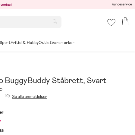
Kundeservice
hverdag!
Sport
Fritid & Hobby
Outlet
Varemerker
 BuggyBuddy Ståbrett, Svart
20
(0)
Se alle anmeldelser
er
r
ikk