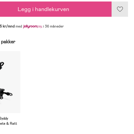
Legg i handlekurven
5 kr/mnd
med
i 36 måneder
1 pakker
Byddy
 Sete & Ratt