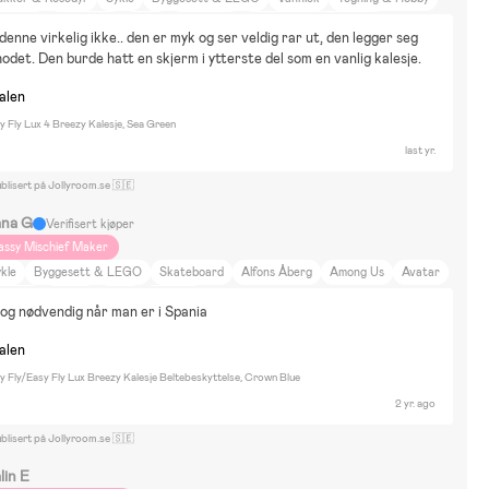
nterlek
Utkledning
Bluey
Bolibompa
Mamma Mu och Kråkan
 denne virkelig ikke.. den er myk og ser veldig rar ut, den legger seg 
ippi Långstrump
Går
Bil
Bor på landet
Hus
Gåturer
Dyr og natur
odet. Den burde hatt en skjerm i ytterste del som en vanlig kalesje.
jem og hage
Skjønnhet og mote
Kultur og kunst
Innredning
nalen
olz day 2, beemoo easy fly2
 Fly Lux 4 Breezy Kalesje, Sea Green
last yr.
blisert på Jollyroom.se 🇸🇪
ana G
Verifisert kjøper
assy Mischief Maker
kle
Byggesett & LEGO
Skateboard
Alfons Åberg
Among Us
Avatar
ilighet
Sykling
Reise
Beemoo
n og nødvendig når man er i Spania
nalen
 Fly/Easy Fly Lux Breezy Kalesje Beltebeskyttelse, Crown Blue
2 yr. ago
blisert på Jollyroom.se 🇸🇪
lin E