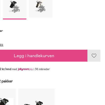
er
ikk
Legg i handlekurven
2 kr/mnd
med
i 36 måneder
2 pakker