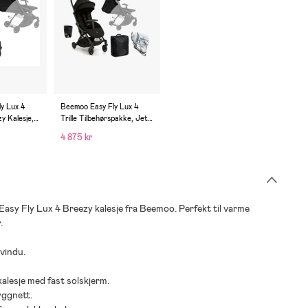
y Lux 4
Beemoo Easy Fly Lux 4
zy Kalesje,
Trille Tilbehørspakke, Jet
Black
4 875 kr
Easy Fly Lux 4 Breezy kalesje fra Beemoo. Perfekt til varme
.
svindu.
kalesje med fast solskjerm.
yggnett.