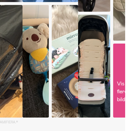
Vis 
flere 
bilder
GAMIFIERA.®