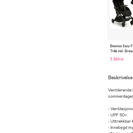
Beemoo Easy Fl
Trille inkl. Bree
Jet Black
3 398 kr
Beskrivelse
Ventilerende 
sommerdager
- Ventilasjon
- UPF 50+.
- Uttrekkbar 
- Innebygd m