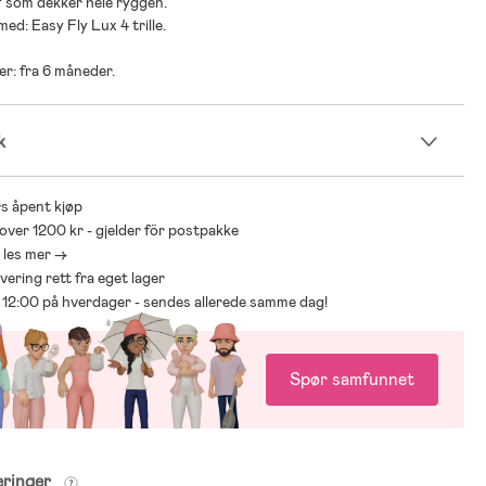
f som dekker hele ryggen.
ed: Easy Fly Lux 4 trille.
er: fra 6 måneder.
k
s åpent kjøp
 over 1200 kr - gjelder för postpakke
- les mer ->
levering rett fra eget lager
ør 12:00 på hverdager - sendes allerede samme dag!
Spør samfunnet
eringer