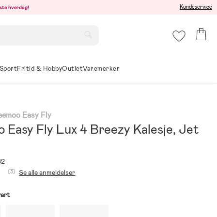
Kundeservice
este hverdag!
Sport
Fritid & Hobby
Outlet
Varemerker
Beemoo Easy Fly
 Easy Fly Lux 4 Breezy Kalesje, Jet
82
(3)
Se alle anmeldelser
art