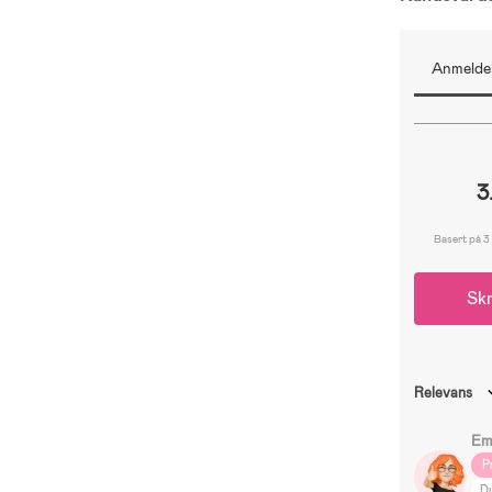
Anmeldel
3
Basert på 3
Skr
Relevans
Em
P
D