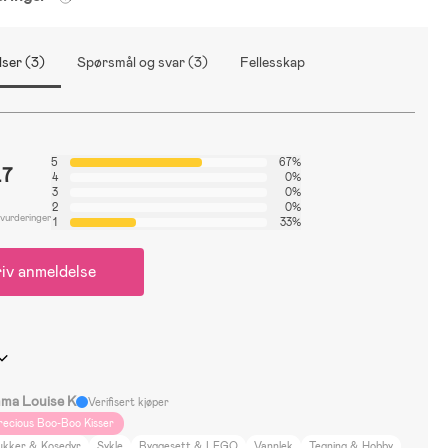
ser (3)
Spørsmål og svar (3)
Fellesskap
5
67%
.7
4
0%
3
0%
2
0%
 vurderinger
1
33%
iv anmeldelse
ma Louise K
Verifisert kjøper
recious Boo-Boo Kisser
ukker & Kosedyr
Sykle
Byggesett & LEGO
Vannlek
Tegning & Hobby