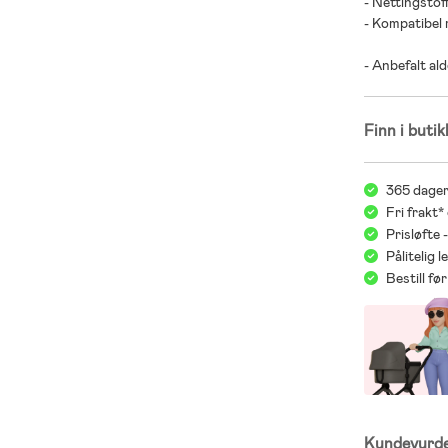
- Nettingstof
- Kompatibel m
- Anbefalt ald
Finn i butik
365 dager
Fri frakt*
Prisløfte 
Pålitelig 
Bestill f
Kundevurd