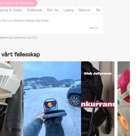
iny Clean-Up Champion
egning & Hobby
Bolibompa
Bor i by
Løping
Gåturer
Ski
 Fly Lux 4 Breezy Kalesje, Sea Green
last yr.
blisert på Jollyroom.se 🇸🇪
vårt fellesskap