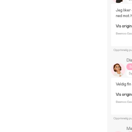
Vi
Jeg liker
P
ned mot h
H
Vis origi
Jo
Beemoo Easy
Opprinnelig pu
Di
S
Sy
Le
Veldig fi
Vis origi
Beemoo Easy
Opprinnelig pu
Ma