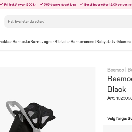
Fri frakt* over 1200 kr
365 dagers åpent kjøp
Bestillinger etter 12:00 sendes n
Søk
neklær
Barnesko
Barnevogner
Bilstoler
Barnerommet
Babyutstyr
Mamma
Beemoo
| 
Beemoo
Black
Art:
102509
Velg farge:
Sv