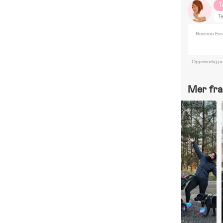
T
T
Beemoo Easy
Opprinnelig pu
Mer fra 