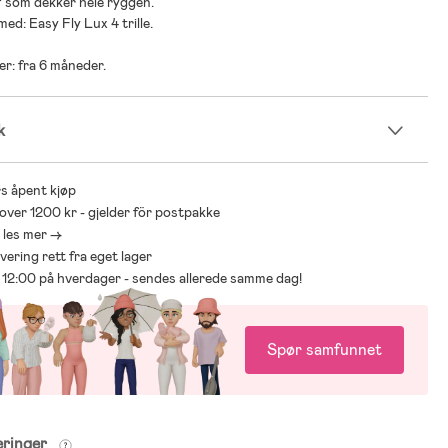
f som dekker hele ryggen.
ed: Easy Fly Lux 4 trille.
er: fra 6 måneder.
k
s åpent kjøp
 over 1200 kr - gjelder för postpakke
- les mer ->
levering rett fra eget lager
ør 12:00 på hverdager - sendes allerede samme dag!
Spør samfunnet
eringer