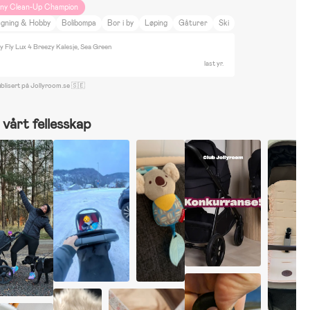
iny Clean-Up Champion
egning & Hobby
Bolibompa
Bor i by
Løping
Gåturer
Ski
 Fly Lux 4 Breezy Kalesje, Sea Green
last yr.
blisert på Jollyroom.se 🇸🇪
vårt fellesskap