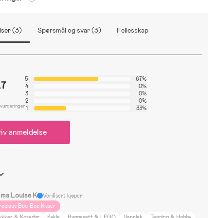
ser (3)
Spørsmål og svar (3)
Fellesskap
5
67%
.7
4
0%
3
0%
2
0%
 vurderinger
1
33%
iv anmeldelse
ma Louise K
Verifisert kjøper
recious Boo-Boo Kisser
ukker & Kosedyr
Sykle
Byggesett & LEGO
Vannlek
Tegning & Hobby