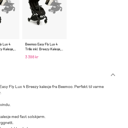
y Lux 4
Beemoo Easy Fly Lux 4
zy Kalesje,
Trille inkl. Breezy Kalesje,
f-White
Jet Black/Off-White
3 398 kr
Easy Fly Lux 4 Breezy kalesje fra Beemoo. Perfekt til varme
.
svindu.
kalesje med fast solskjerm.
yggnett.