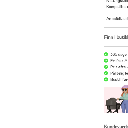
- Nettingstof
- Kompatibel m
- Anbefalt ald
Finn i butik
365 dager
Fri frakt*
Prisløfte 
Pålitelig 
Bestill f
Kundevurd