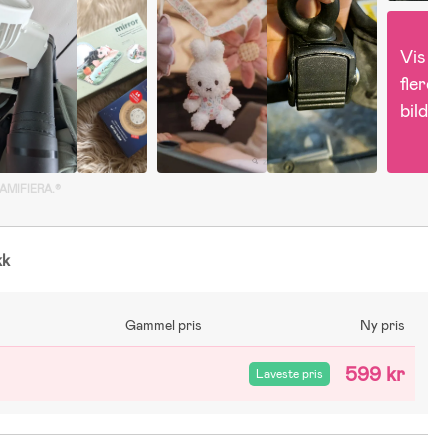
Vis 
flere 
bilder
GAMIFIERA.®
kk
Gammel pris
Ny pris
599 kr
Laveste pris