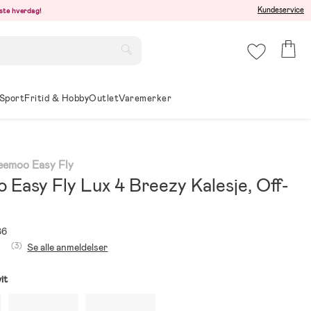
Kundeservice
este hverdag!
Sport
Fritid & Hobby
Outlet
Varemerker
Beemoo Easy Fly
Easy Fly Lux 4 Breezy Kalesje, Off-
86
(3)
Se alle anmeldelser
it