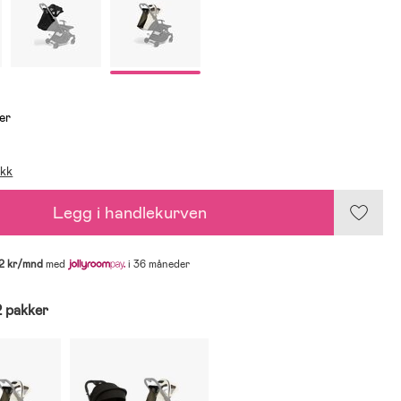
er
ikk
Legg i handlekurven
2 kr/mnd
med
i 36 måneder
2 pakker