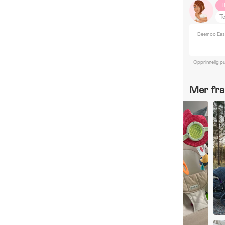
T
T
Beemoo Easy
Opprinnelig pu
Mer fra 