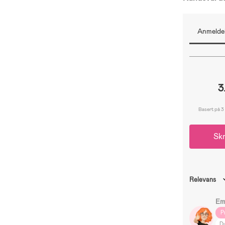
Anmeldel
3
Basert på 3
Skr
Relevans
Em
P
D