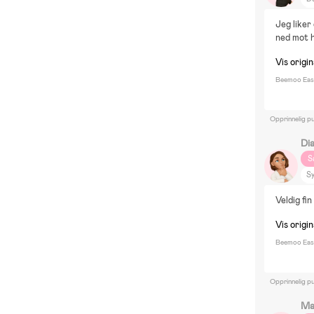
Vi
Jeg liker
P
ned mot h
H
Vis origi
Jo
Beemoo Easy
Opprinnelig pu
Di
S
Sy
Le
Veldig fi
Vis origi
Beemoo Easy
Opprinnelig pu
Ma