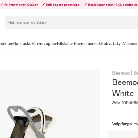
Fri frakt* over 1200 kr
365 dagers åpent kjøp
Bestillinger etter 12:00 sendes n
Søk
neklær
Barnesko
Barnevogner
Bilstoler
Barnerommet
Babyutstyr
Mamma
Beemoo
| 
Beemoo 
White
Art:
102509
Velg farge:
Hv