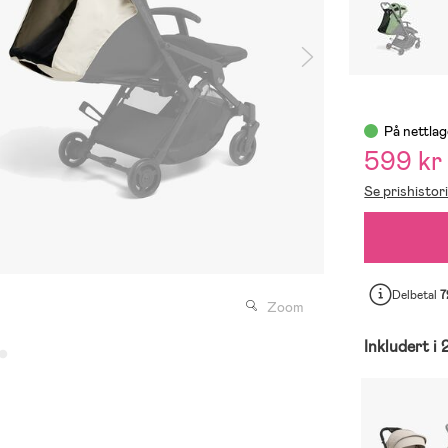
På nettlag
599 kr
Se prishistor
Delbetal
7
Zoom
Inkludert i 