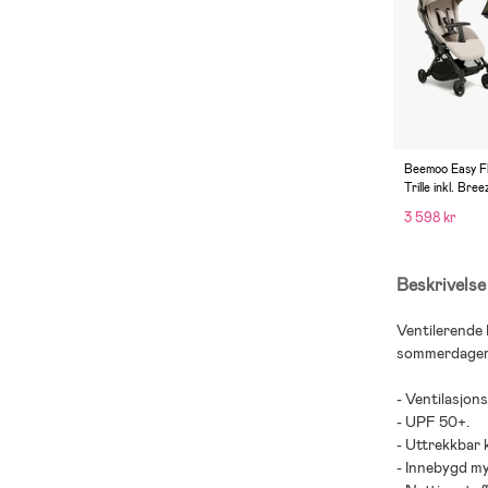
Beemoo Easy Fl
Trille inkl. Bree
Sand Beige/Of
3 598 kr
Beskrivelse
Ventilerende 
sommerdager
- Ventilasjon
- UPF 50+.
- Uttrekkbar 
- Innebygd m