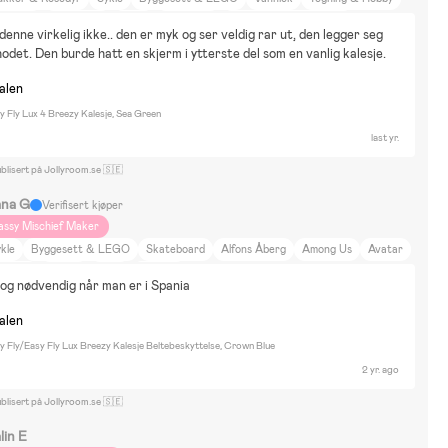
nterlek
Utkledning
Bluey
Bolibompa
Mamma Mu och Kråkan
 denne virkelig ikke.. den er myk og ser veldig rar ut, den legger seg 
ippi Långstrump
Går
Bil
Bor på landet
Hus
Gåturer
Dyr og natur
odet. Den burde hatt en skjerm i ytterste del som en vanlig kalesje.
jem og hage
Skjønnhet og mote
Kultur og kunst
Innredning
nalen
olz day 2, beemoo easy fly2
 Fly Lux 4 Breezy Kalesje, Sea Green
last yr.
blisert på Jollyroom.se 🇸🇪
ana G
Verifisert kjøper
assy Mischief Maker
kle
Byggesett & LEGO
Skateboard
Alfons Åberg
Among Us
Avatar
ilighet
Sykling
Reise
Beemoo
n og nødvendig når man er i Spania
nalen
 Fly/Easy Fly Lux Breezy Kalesje Beltebeskyttelse, Crown Blue
2 yr. ago
blisert på Jollyroom.se 🇸🇪
lin E