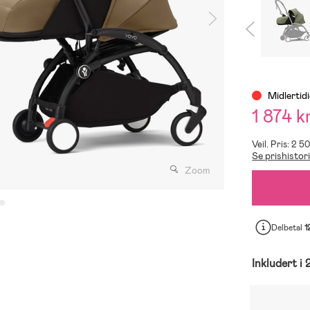
Midlertidi
1 874 k
Veil. Pris: 2 5
Se prishistor
Zoom
Delbetal
1
Inkludert i 