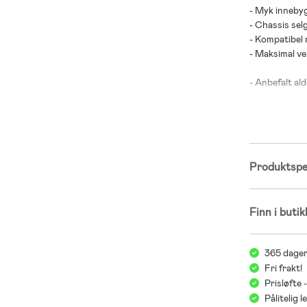
- Myk inneby
- Chassis sel
- Kompatibel
- Maksimal vek
- Anbefalt ald
Produktspes
Finn i butik
365 dager
Fri frakt!
Prisløfte 
Pålitelig 