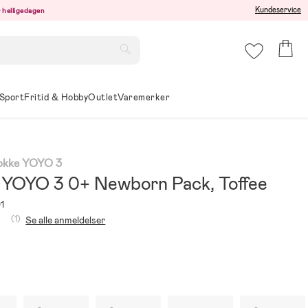
Kundeservice
er helligedagen
Sport
Fritid & Hobby
Outlet
Varemerker
tokke YOYO 3
 YOYO 3 0+ Newborn Pack, Toffee
1
(1)
Se alle anmeldelser