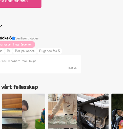
iv anmeldelse
nicke S
Verifisert kjøper
oungster Hug Receiver
us
Bil
Bor på landet
Bugaboo fox 5
O 3 0+ Newborn Pack, Taupe
last yr.
vårt fellesskap