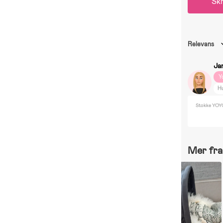
Skr
Relevans
Ja
Y
H
Stokke YOY
Mer fra 