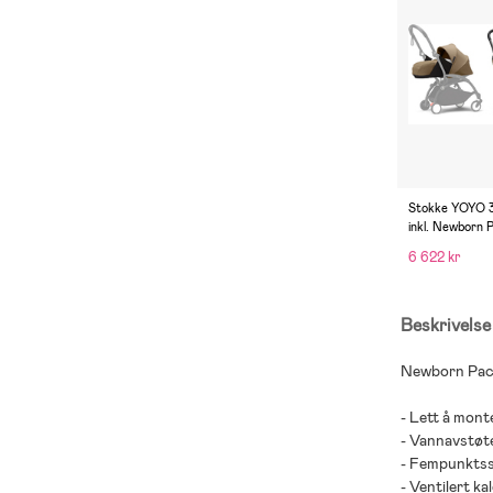
Stokke YOYO 3
inkl. Newborn 
Toffee/Black
6 622 kr
Beskrivelse
Newborn Pack
- Lett å mont
- Vannavstøt
- Fempunktss
- Ventilert kal