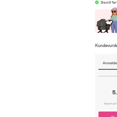
Bestill f
Kundevurd
Anmeldel
5
Basert på 1