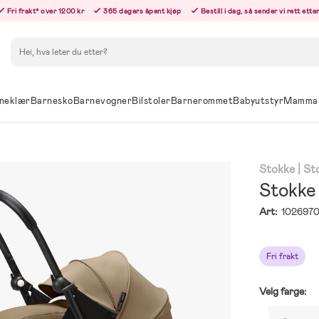
Fri frakt* over 1200 kr
365 dagers åpent kjøp
Bestill i dag, så sender vi rett ett
Søk
neklær
Barnesko
Barnevogner
Bilstoler
Barnerommet
Babyutstyr
Mamma
Stokke
| S
Stokke
Art:
1026970
Fri frakt
Velg farge: