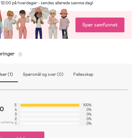
ør 12:00 på hverdager - sendes allerede samme dag!
Spør samfunnet
eringer
ser (1)
Spørsmål og svar (0)
Fellesskap
5
100%
.0
4
0%
3
0%
2
0%
 vurdering
1
0%