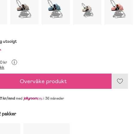
g utsolgt
r
i
00 kr
ikk
Overvåke produkt
21 kr/mnd
med
i 36 måneder
2 pakker