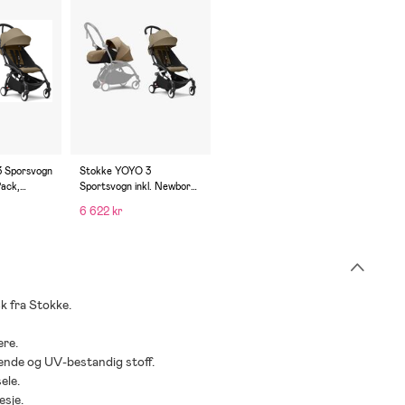
 Sporsvogn
Stokke YOYO 3
Pack,
Sportsvogn inkl. Newborn
Pack, Toffee/White
6 622 kr
 fra Stokke.
ere.
ende og UV-bestandig stoff.
ele.
esje.