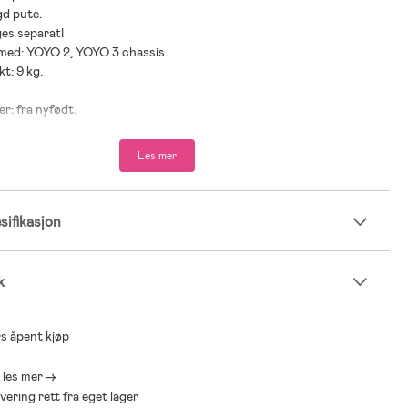
gd pute.
ges separat!
 med: YOYO 2, YOYO 3 chassis.
t: 9 kg.
er: fra nyfødt.
Les mer
ifikasjon
k
s åpent kjøp
- les mer ->
levering rett fra eget lager