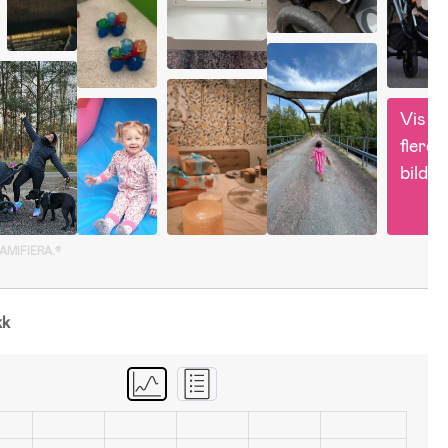
Vis 
flere 
bilder
GAMIFIERA.®
kk