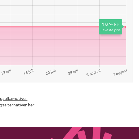
1 874 kr
Laveste pris
ngsalternativer
ngsalternativer her