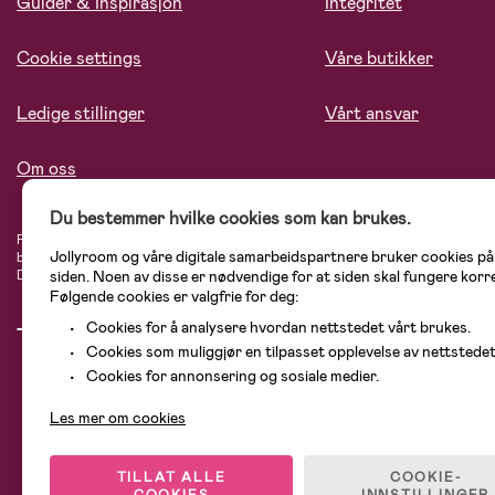
Guider & Inspirasjon
Integritet
Cookie settings
Våre butikker
Ledige stillinger
Vårt ansvar
Om oss
Du bestemmer hvilke cookies som kan brukes.
På Jollyroom.no finner du et stort utvalg av produkter til barnefamilien. Hos oss
Jollyroom og våre digitale samarbeidspartnere bruker cookies p
blant annet barnevogner, bilstoler, klær til barn og baby, produkter til mor, men
siden. Noen av disse er nødvendige for at siden skal fungere korr
Didriksons, KidKraft, Ergobaby, Philips Avent, Neonate, Cybex, LEGO og mange 
Følgende cookies er valgfrie for deg:
Cookies for å analysere hvordan nettstedet vårt brukes.
Cookies som muliggjør en tilpasset opplevelse av nettstedet
Cookies for annonsering og sosiale medier.
Les mer om cookies
TILLAT ALLE
COOKIE-