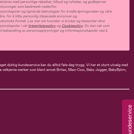
tsbrev med personlige rabatter, tilbud og nyheter, og godkjenner
plysninger som beskrevet nedenfor.
jonskapsler og lignende teknologier for å måle åpningsraten og våre
åre, for å tilby personlig tilpassede annonser og
tatistiske formål. Les mer om hvordan vi bruker og beskytter dine
jonskapsler i vår
Integritetspolicy
og
Cookiepolicy
. Du kan når som
e til behandling av personopplysninger og informasjonskapsler ved å
eget dyktig kundeservice kan du alltid føle deg trygg. Vi har et stort utvalg med
 fra velkjente merker som blant annet Britax, Maxi-Cosi, Baby Jogger, BabyBjörn,
Kundeservice