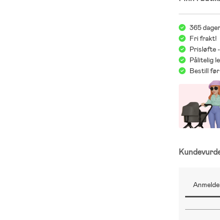
365 dager
Fri frakt!
Prisløfte 
Pålitelig 
Bestill f
Kundevurd
Anmeldel