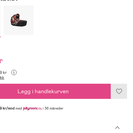
r
i
99 kr
ikk
Legg i handlekurven
9 kr/mnd
med
i 36 måneder