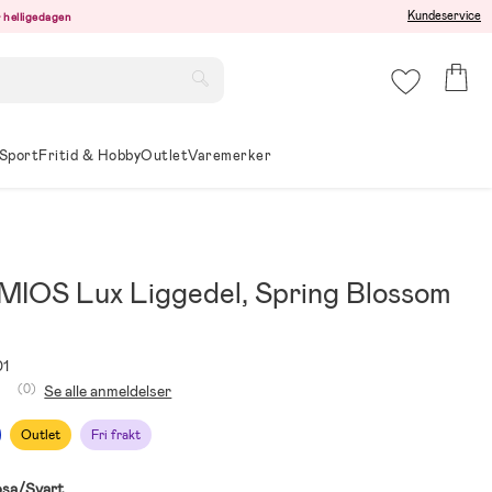
Kundeservice
er helligedagen
Sport
Fritid & Hobby
Outlet
Varemerker
MIOS Lux Liggedel, Spring Blossom
01
(0)
Se alle anmeldelser
Outlet
Fri frakt
sa/Svart