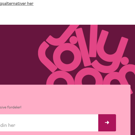
ngsalternativer her
ive fordeler!