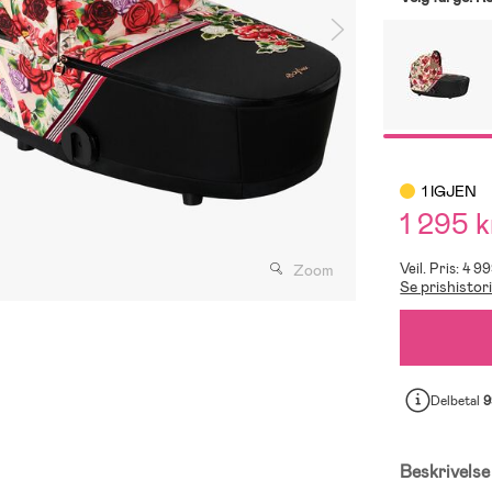
1 IGJEN
1 295 k
Veil. Pris: 4 9
Zoom
Se prishistor
Delbetal
9
Beskrivelse