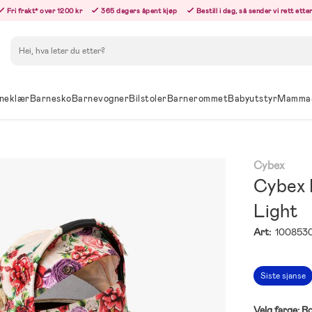
Fri frakt* over 1200 kr
365 dagers åpent kjøp
Bestill i dag, så sender vi rett ett
Søk
neklær
Barnesko
Barnevogner
Bilstoler
Barnerommet
Babyutstyr
Mamma
Cybex
Cybex 
Light
Art:
100853
Siste sjanse
Velg farge:
Ro