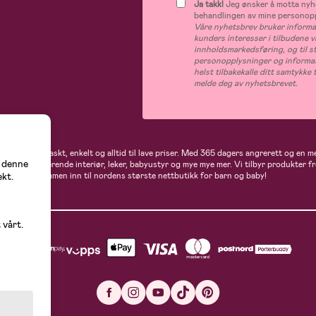
Ja takk!
Jeg ønsker å motta nyhe
behandlingen av mine personop
Våre nyhetsbrev bruker informas
kunders interesser i tilbudene v
innholdsmarkedsføring, og til s
personopplysninger og informas
helst tilbakekalle ditt samtykk
melde deg av nyhetsbrevet.
 handler du raskt, enkelt og alltid til lave priser. Med 365 dagers angrerett og en m
å denne
gder av inspirerende interiør, leker, babyustyr og mye mye mer. Vi tilbyr produkter
ekt.
flere. Velkommen inn til nordens største nettbutikk for barn og baby!
 vårt.