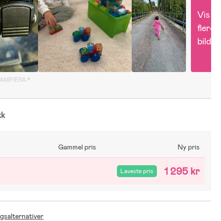
Vis 
flere 
bilder
GAMIFIERA.®
kk
Gammel pris
Ny pris
1 295 kr
Laveste pris
ngsalternativer