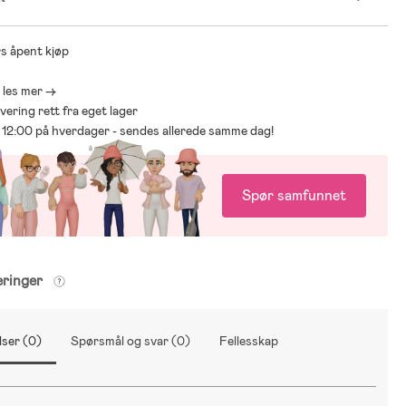
s åpent kjøp
- les mer ->
levering rett fra eget lager
ør 12:00 på hverdager - sendes allerede samme dag!
Spør samfunnet
eringer
ser (0)
Spørsmål og svar (0)
Fellesskap