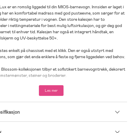
x er en romslig liggedel til din MIOS-barnevogn. Innsiden er laget i
g har en komfortabel madrass med god pusteevne, som sørger for at
older riktig temperatur i vognen. Den store kalesjen har to
er i nettingmateriale for best mulig luftsirkulasjon, og gir deg god
arnet til enhver tid. Kalesjen har også et integrert håndtak, en
olskjerm og UV-beskyttelse 50+.
stes enkelt på chassiset med et klikk. Den er også utstyrt med
s, som gjør det enda enklere å feste og fjerne liggedelen ved behov.
Blossom-kolleksjonen tilbyr et sofistikert barnevogntrekk, dekorert
mstermønster, steiner og broderier.
barn mellom 3–9 kg.
Les mer
 panoramasikt.
l madrass.
ulasjon.
ifikasjon
liggeflate.
k