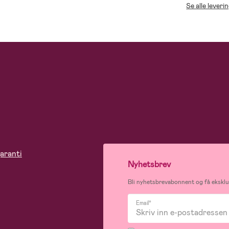
Se alle leveri
aranti
Nyhetsbrev
Bli nyhetsbrevabonnent og få eksklus
Email*