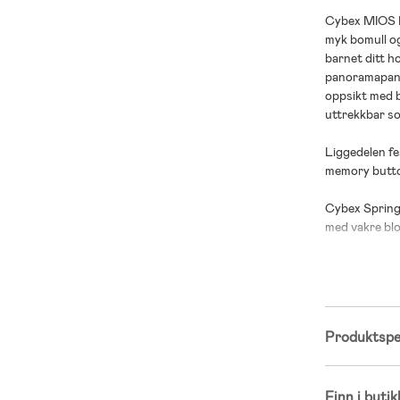
Cybex MIOS Lu
myk bomull o
barnet ditt h
panoramapanel
oppsikt med b
uttrekkbar s
Liggedelen fe
memory button
Cybex Spring 
med vakre blo
- Passer for 
- Kalesje med
- Komfortabe
- God luftsirk
Produktspes
- Ekstra stor 
;
;
Finn i butik