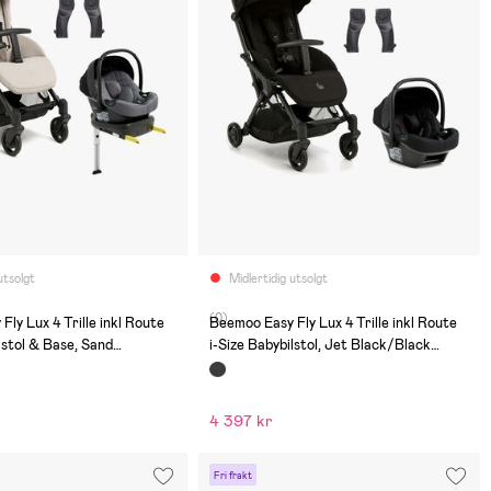
utsolgt
Midlertidig utsolgt
(0)
ly Lux 4 Trille inkl Route
Beemoo Easy Fly Lux 4 Trille inkl Route
lstol & Base, Sand
i-Size Babybilstol, Jet Black/Black
al Grey
Stone
4 397 kr
Fri frakt