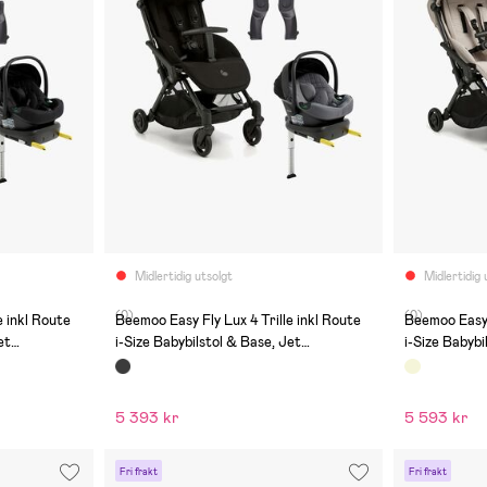
Midlertidig utsolgt
Midlertidig 
(0)
(0)
e inkl Route
Beemoo Easy Fly Lux 4 Trille inkl Route
Beemoo Easy F
et
i-Size Babybilstol & Base, Jet
i-Size Babybi
Black/Mineral Grey
Beige/Miner
5 393 kr
5 593 kr
Fri frakt
Fri frakt