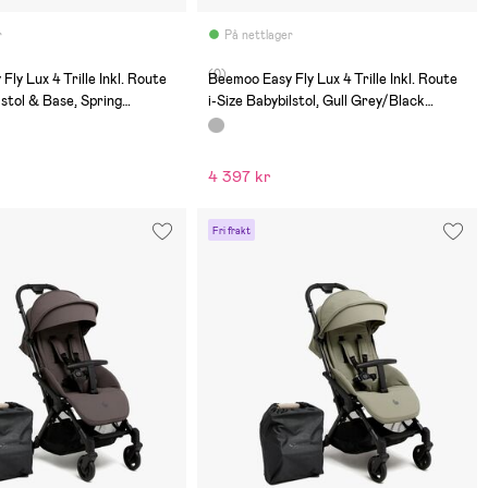
r
På nettlager
(0)
ly Lux 4 Trille Inkl. Route
Beemoo Easy Fly Lux 4 Trille Inkl. Route
lstol & Base, Spring
i-Size Babybilstol, Gull Grey/Black
al Grey
Stone
4 397 kr
Fri frakt