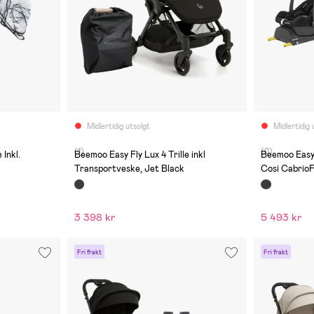
Midlertidig utsolgt
Midlertidig 
(1)
(0)
 Inkl.
Beemoo Easy Fly Lux 4 Trille inkl
Beemoo Easy F
Transportveske, Jet Black
Cosi CabrioF
Black
3 398 kr
5 493 kr
Fri frakt
Fri frakt