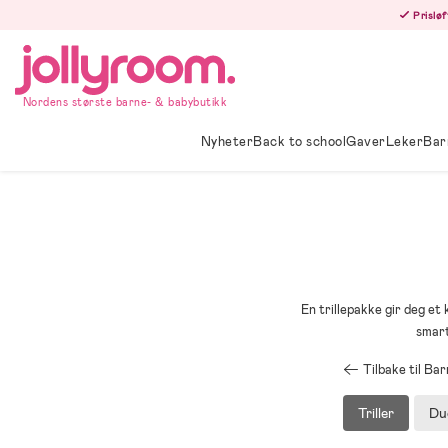
Hoppa
Prisløf
till
innehållet
Nordens største barne- & babybutikk
Nyheter
Back to school
Gaver
Leker
Bar
En trillepakke gir deg et
smart
Tilbake til B
Triller
Du