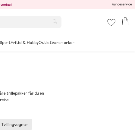
Kundeservice
hverdag!
Sport
Fritid & Hobby
Outlet
Varemerker
åre trillepakker får du en
reise.
Tvillingvogner