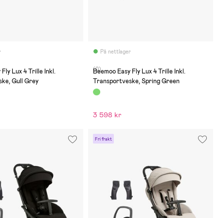
r
På nettlager
(0)
ly Lux 4 Trille Inkl.
Beemoo Easy Fly Lux 4 Trille Inkl.
ke, Gull Grey
Transportveske, Spring Green
3 598 kr
Fri frakt