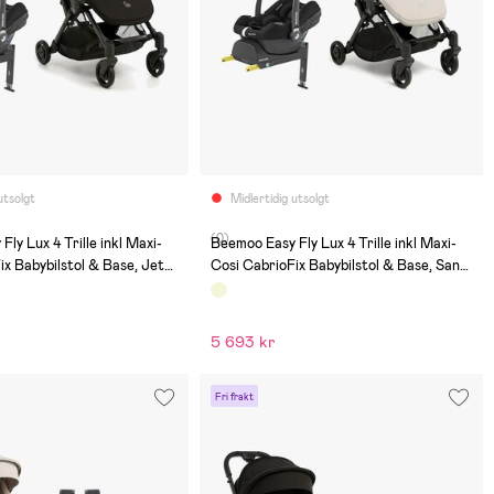
utsolgt
Midlertidig utsolgt
(0)
ly Lux 4 Trille inkl Maxi-
Beemoo Easy Fly Lux 4 Trille inkl Maxi-
ix Babybilstol & Base, Jet
Cosi CabrioFix Babybilstol & Base, Sand
Beige
5 693 kr
Fri frakt