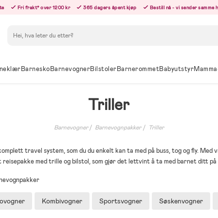
te
Fri frakt* over 1200 kr
365 dagers åpent kjøp
Bestill nå - vi sender samme 
Søk
neklær
Barnesko
Barnevogner
Bilstoler
Barnerommet
Babyutstyr
Mamma
Triller
Barnevogner
Barnevognpakker
Triller
 komplett travel system, som du du enkelt kan ta med på buss, tog og fly. Med v
 reisepakke med trille og bilstol, som gjør det lettvint å ta med barnet ditt på 
arnevognpakker
ovogner
Kombivogner
Sportsvogner
Søskenvogner