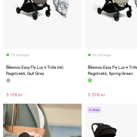
På nettlager
På nettlager
(0)
(0)
Beemoo Easy Fly Lux 4 Trille Inkl.
Beemoo Easy Fly Lux 4 Trille
Regntrekk, Gull Grey
Regntrekk, Spring Green
3 178 kr
3 378 kr
Fri frakt