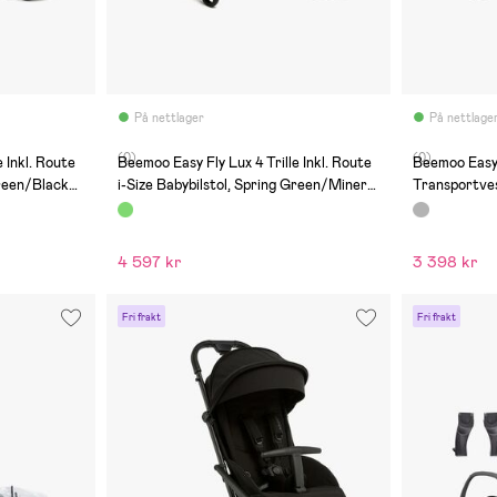
På nettlager
På nettlage
(0)
(0)
 Inkl. Route
Beemoo Easy Fly Lux 4 Trille Inkl. Route
Beemoo Easy F
Green/Black
i-Size Babybilstol, Spring Green/Mineral
Transportves
Grey
4 597 kr
3 398 kr
Fri frakt
Fri frakt