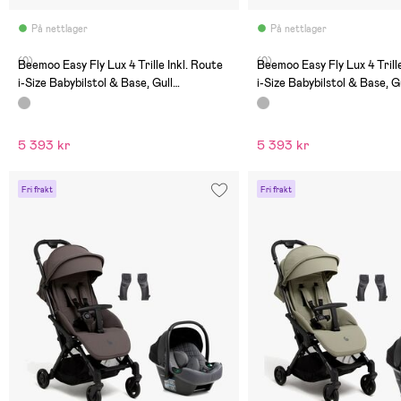
På nettlager
På nettlager
(0)
(0)
Beemoo Easy Fly Lux 4 Trille Inkl. Route
Beemoo Easy Fly Lux 4 Trille
i-Size Babybilstol & Base, Gull
i-Size Babybilstol & Base, G
Grey/Black Stone
Grey/Mineral Grey
5 393 kr
5 393 kr
Fri frakt
Fri frakt