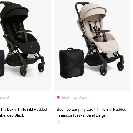
utsolgt
Midlertidig utsolgt
(0)
Fly Lux 4 Trille inkl Padded
Beemoo Easy Fly Lux 4 Trille inkl Padded
ke, Jet Black
Transportveske, Sand Beige