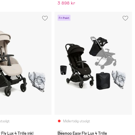
3 898 kr
Fri frakt
utsolgt
Midlertidig utsolgt
(0)
ly Lux 4 Trille inkl
Beemoo Easy Fly Lux 4 Trille