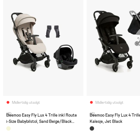
Midlertidig utsolgt
Midlertidig utsolgt
(0)
(0)
Beemoo Easy Fly Lux 4 Trille inkl Route
Beemoo Easy Fly Lux 4 Trille
i-Size Babybilstol, Sand Beige/Black
Kalesje, Jet Black
Stone