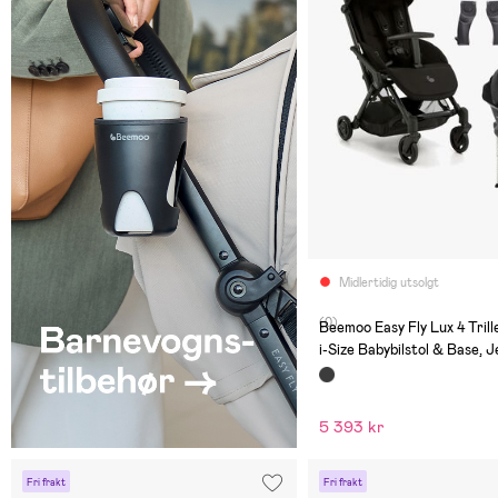
Midlertidig utsolgt
(0)
Beemoo Easy Fly Lux 4 Trill
i-Size Babybilstol & Base, J
Black/Black Stone
5 393 kr
Fri frakt
Fri frakt