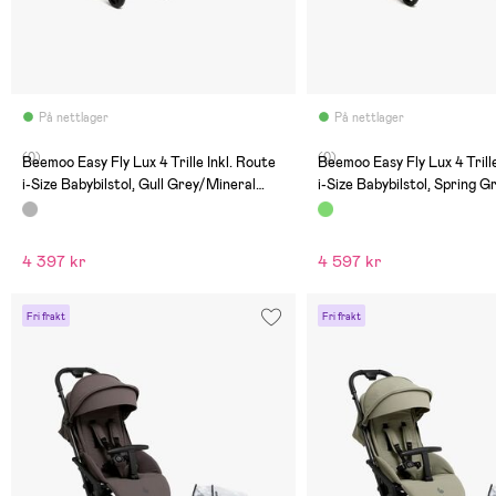
På nettlager
På nettlager
(0)
(0)
Beemoo Easy Fly Lux 4 Trille Inkl. Route
Beemoo Easy Fly Lux 4 Trille
i-Size Babybilstol, Gull Grey/Mineral
i-Size Babybilstol, Spring 
Grey
Stone
4 397 kr
4 597 kr
Fri frakt
Fri frakt