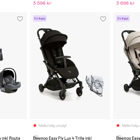
3 598 kr
3 698 kr
Fri frakt
Fri frakt
Midlertidig utsolgt
Midlertidig 
(0)
(0)
e inkl Route
Beemoo Easy Fly Lux 4 Trille inkl
Beemoo Easy F