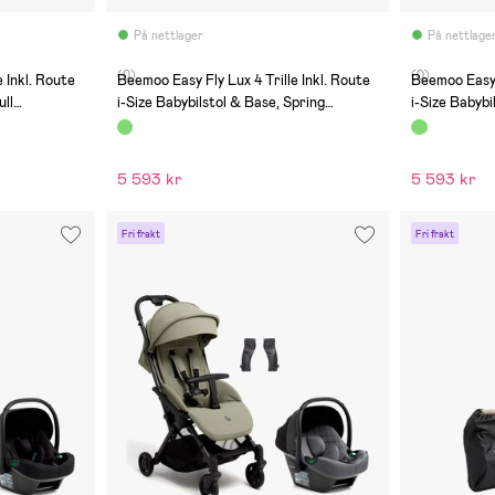
På nettlager
På nettlage
(0)
(0)
 Inkl. Route
Beemoo Easy Fly Lux 4 Trille Inkl. Route
Beemoo Easy F
ull
i-Size Babybilstol & Base, Spring
i-Size Babybi
Green/Black Stone
Green/Miner
5 593 kr
5 593 kr
Fri frakt
Fri frakt