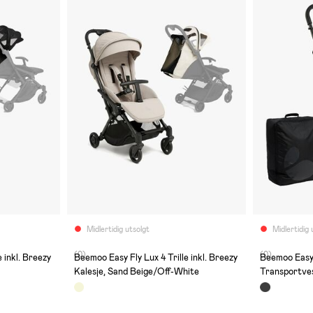
Midlertidig utsolgt
Midlertidig 
(0)
(0)
 inkl. Breezy
Beemoo Easy Fly Lux 4 Trille inkl. Breezy
Beemoo Easy 
Kalesje, Sand Beige/Off-White
Transportves