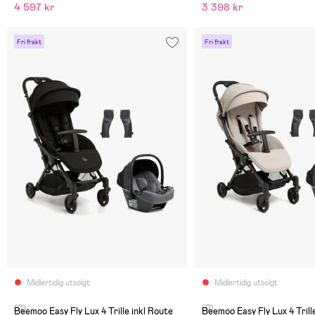
4 597 kr
3 398 kr
Fri frakt
Fri frakt
Midlertidig utsolgt
Midlertidig utsolgt
(0)
(0)
Beemoo Easy Fly Lux 4 Trille inkl Route
Beemoo Easy Fly Lux 4 Trill