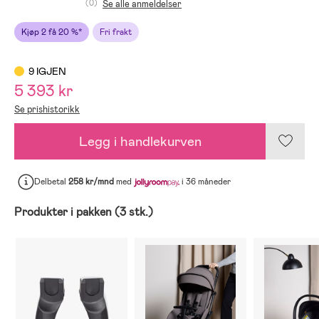
(0)
Se alle anmeldelser
Kjøp 2 få 20 %*
Fri frakt
9 IGJEN
5 393 kr
Se prishistorikk
Legg i handlekurven
Delbetal
258 kr/mnd
med
i 36 måneder
Produkter i pakken (3 stk.)