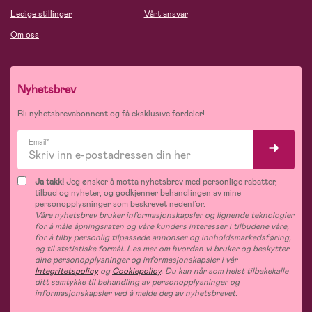
Ledige stillinger
Vårt ansvar
Om oss
Nyhetsbrev
Bli nyhetsbrevabonnent og få eksklusive fordeler!
Email*
Ja takk!
Jeg ønsker å motta nyhetsbrev med personlige rabatter,
tilbud og nyheter, og godkjenner behandlingen av mine
personopplysninger som beskrevet nedenfor.
Våre nyhetsbrev bruker informasjonskapsler og lignende teknologier
for å måle åpningsraten og våre kunders interesser i tilbudene våre,
for å tilby personlig tilpassede annonser og innholdsmarkedsføring,
og til statistiske formål. Les mer om hvordan vi bruker og beskytter
dine personopplysninger og informasjonskapsler i vår
Integritetspolicy
og
Cookiepolicy
. Du kan når som helst tilbakekalle
ditt samtykke til behandling av personopplysninger og
informasjonskapsler ved å melde deg av nyhetsbrevet.