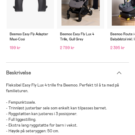
Beemoo Easy Fly Adapter
Beemoo Easy Fly Lux 4
Beemoo Route i
Maxi-Cosi
Trille, Gull Grey
Babybilstol inkl.
Base, Mineral G
199 kr
2 799 kr
2 395 kr
Beskrivelse
Fleksibel
Easy Fly Lux 4
trille
fra
Beemoo
. Perfekt
til å ta med på
familieturen
.
-
Fempunktssele
.
-
Trinnløst justerbar sele som enkelt kan tilpasses barnet
.
-
Ryggstøtten kan justeres i 3 posisjoner
.
-
Full liggestilling
.
-
Ekstra lang ryggstøtte for barn i vekst
.
-
Høyde på seteryggen: 50 cm
.