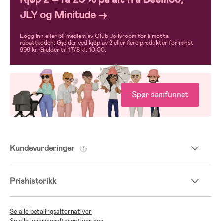
JLY og Minitude →
Logg inn eller bli medlem av Club Jollyroom for å motta
rabattkoden. Gjelder ved kjøp av 2 eller flere produkter for minst
999 kr. Gjelder til 17/8 kl. 10:00.
Spør samfunnet
Kundevurderinger
Prishistorikk
Se alle betalingsalternativer
Se alle leveringsalternativer her