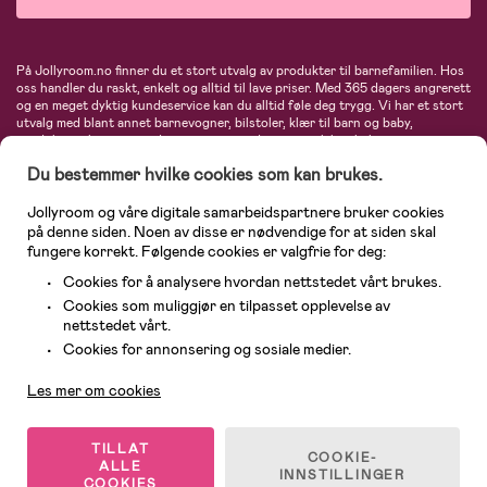
På Jollyroom.no finner du et stort utvalg av produkter til barnefamilien. Hos
oss handler du raskt, enkelt og alltid til lave priser. Med 365 dagers angrerett
og en meget dyktig kundeservice kan du alltid føle deg trygg. Vi har et stort
utvalg med blant annet barnevogner, bilstoler, klær til barn og baby,
produkter til mor, mengder av inspirerende interiør, leker, babyustyr og mye
mye mer. Vi tilbyr produkter fra velkjente merker som blant annet Britax,
Du bestemmer hvilke cookies som kan brukes.
Maxi-Cosi, Baby Jogger, BabyBjörn, Didriksons, KidKraft, Ergobaby, Philips
Avent, Neonate, Cybex, LEGO og mange flere. Velkommen inn til nordens
største nettbutikk for barn og baby!
Jollyroom og våre digitale samarbeidspartnere bruker cookies
på denne siden. Noen av disse er nødvendige for at siden skal
fungere korrekt. Følgende cookies er valgfrie for deg:
Cookies for å analysere hvordan nettstedet vårt brukes.
Cookies som muliggjør en tilpasset opplevelse av
nettstedet vårt.
Kundeservice
Cookies for annonsering og sosiale medier.
Les mer om cookies
© 2026 Jollyroom AS. Alle rettigheter reservert.
TILLAT
COOKIE-
ALLE
INNSTILLINGER
COOKIES