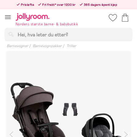
Hoppa
Prisløfte
Fri frakt* over 1200 kr
365 dagers åpent kjøp
till
Bestillinger etter 12:00 sendes neste hverdag!
innehållet
Nordens største barne- & babybutikk
Søk
Barnevogner
Barnevognpakker
Triller