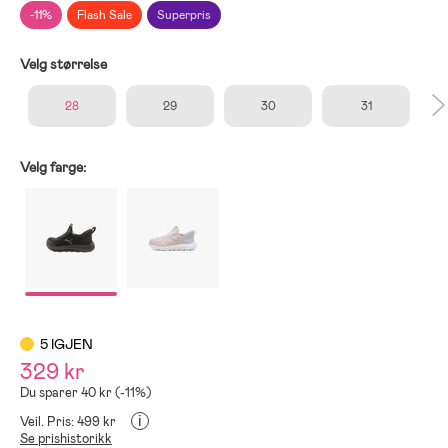
-11%
Flash Sale
Superpris
Velg størrelse
28
29
30
31
Velg farge:
5 IGJEN
329 kr
Du sparer 40 kr (-11%)
i
Veil. Pris: 499 kr
Se prishistorikk