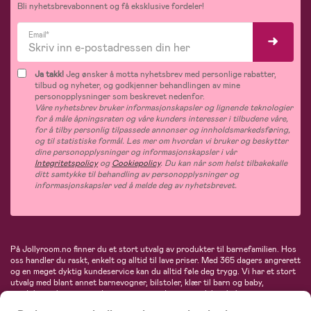
Bli nyhetsbrevabonnent og få eksklusive fordeler!
Email*
Ja takk!
Jeg ønsker å motta nyhetsbrev med personlige rabatter,
tilbud og nyheter, og godkjenner behandlingen av mine
personopplysninger som beskrevet nedenfor.
Våre nyhetsbrev bruker informasjonskapsler og lignende teknologier
for å måle åpningsraten og våre kunders interesser i tilbudene våre,
for å tilby personlig tilpassede annonser og innholdsmarkedsføring,
og til statistiske formål. Les mer om hvordan vi bruker og beskytter
dine personopplysninger og informasjonskapsler i vår
Integritetspolicy
og
Cookiepolicy
. Du kan når som helst tilbakekalle
ditt samtykke til behandling av personopplysninger og
informasjonskapsler ved å melde deg av nyhetsbrevet.
På Jollyroom.no finner du et stort utvalg av produkter til barnefamilien. Hos
oss handler du raskt, enkelt og alltid til lave priser. Med 365 dagers angrerett
og en meget dyktig kundeservice kan du alltid føle deg trygg. Vi har et stort
utvalg med blant annet barnevogner, bilstoler, klær til barn og baby,
produkter til mor, mengder av inspirerende interiør, leker, babyustyr og mye
mye mer. Vi tilbyr produkter fra velkjente merker som blant annet Britax,