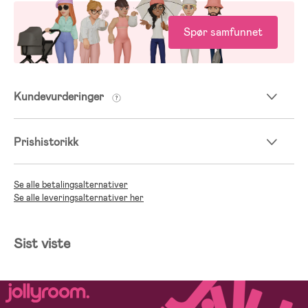
Spør samfunnet
Kundevurderinger
Prishistorikk
Se alle betalingsalternativer
Se alle leveringsalternativer her
Sist viste