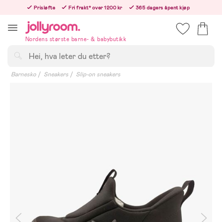
Hoppa
Prisløfte
Fri frakt* over 1200 kr
365 dagers åpent kjøp
till
Bestill i dag, så sender vi rett etter helligedagen
innehållet
Nordens største barne- & babybutikk
Søk
Barnesko
Sneakers
Slip-on sneakers