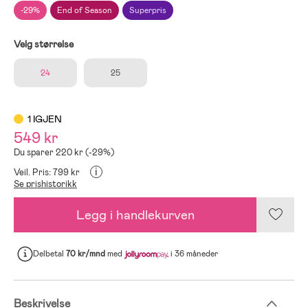
-29%
End of Season
Superpris
Velg størrelse
24
25
1 IGJEN
549 kr
Du sparer 220 kr (-29%)
i
Veil. Pris: 799 kr
Se prishistorikk
Legg i handlekurven
Delbetal
70 kr/mnd
med
i 36 måneder
Beskrivelse