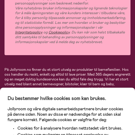
personopplysninger som beskrevet nedenfor.
Våre nyhetsbrev bruker informasjonskapsler og lignende teknologier
for å måle åpningsraten og våre kunders interesser i tilbudene våre,
for å tilby personlig tilpassede annonser og innholdsmarkedsføring,
og til statistiske formål. Les mer om hvordan vi bruker og beskytter
dine personopplysninger og informasjonskapsler i vår
Integritetspolicy
og
Cookiepolicy
. Du kan når som helst tilbakekalle
ditt samtykke til behandling av personopplysninger og
informasjonskapsler ved å melde deg av nyhetsbrevet.
På Jollyroom.no finner du et stort utvalg av produkter til barnefamilien. Hos
oss handler du raskt, enkelt og alltid til lave priser. Med 365 dagers angrerett
og en meget dyktig kundeservice kan du alltid føle deg trygg. Vi har et stort
utvalg med blant annet barnevogner, bilstoler, klær til barn og baby,
produkter til mor, mengder av inspirerende interiør, leker, babyustyr og mye
mye mer. Vi tilbyr produkter fra velkjente merker som blant annet Britax,
Du bestemmer hvilke cookies som kan brukes.
Maxi-Cosi, Baby Jogger, BabyBjörn, Didriksons, KidKraft, Ergobaby, Philips
Avent, Neonate, Cybex, LEGO og mange flere. Velkommen inn til nordens
største nettbutikk for barn og baby!
Jollyroom og våre digitale samarbeidspartnere bruker cookies
på denne siden. Noen av disse er nødvendige for at siden skal
fungere korrekt. Følgende cookies er valgfrie for deg:
Cookies for å analysere hvordan nettstedet vårt brukes.
Cookies som muliggjør en tilpasset opplevelse av