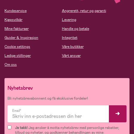
Kundeservice
Angrerett, retur og garanti
Kjøpsvilkår
Levering
Mine fakturaer
Handle og betale
Guider & Inspirasjon
Integritet
Cookie settings
Våre butikker
Ledige stillinger
Vårt ansvar
Om oss
Nyhetsbrev
Bli nyhetsbrevabonnent og få eksklusive fordeler!
Email*
Ja takk!
Jeg ønsker å motta nyhetsbrev med personlige rabatter,
tilbud og nyheter, og godkjenner behandlingen av mine