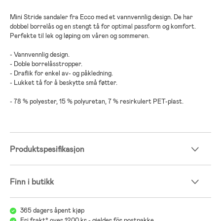
Mini Stride sandaler fra Ecco med et vannvennlig design. De har
dobbel borrelås og en stengt tå for optimal passform og komfort.
Perfekte til lek og løping om våren og sommeren.
- Vannvennlig design.
- Doble borrelåsstropper.
- Draflik for enkel av- og påkledning.
- Lukket tå for å beskytte små føtter.
- 78 % polyester, 15 % polyuretan, 7 % resirkulert PET-plast.
Produktspesifikasjon
Finn i butikk
365 dagers åpent kjøp
Fri frakt* over 1200 kr - gjelder för postpakke