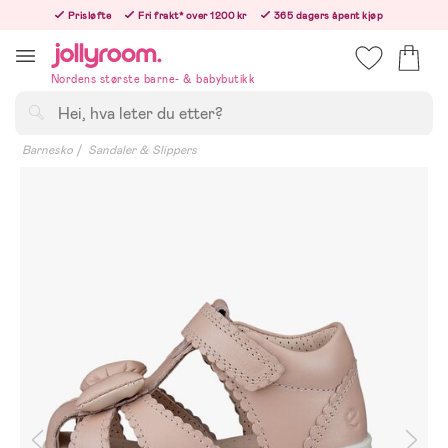
Hoppa
Prisløfte
Fri frakt* over 1200 kr
365 dagers åpent kjøp
till
Bestill i dag, så sender vi rett etter helligedagen
innehållet
Nordens største barne- & babybutikk
Søk
Barnesko
Sandaler & Slippers