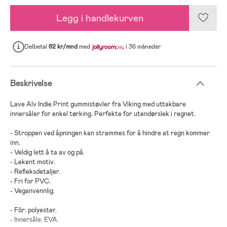
Legg i handlekurven
Delbetal
62 kr/mnd
med
i 36 måneder
Beskrivelse
Lave Alv Indie Print gummistøvler fra Viking med uttakbare
innersåler for enkel tørking. Perfekte for utendørslek i regnet.
- Stroppen ved åpningen kan strammes for å hindre at regn kommer
inn.
- Veldig lett å ta av og på.
- Lekent motiv.
- Refleksdetaljer.
- Fri for PVC.
- Veganvennlig.
- Fôr: polyester.
- Innersåle: EVA.