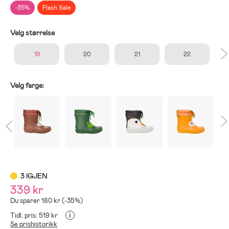
-35%
Flash Sale
Velg størrelse
19
20
21
22
Velg farge:
3 IGJEN
339 kr
Du sparer 180 kr (-35%)
i
Tidl. pris: 519 kr
Se prishistorikk