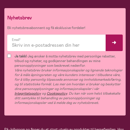
Nyhetsbrev
Bli nyhetsbrevabonnent og få eksklusive fordeler!
Email*
Ja takk!
Jeg ønsker å motta nyhetsbrev med personlige rabatter,
tilbud og nyheter, og godkjenner behandlingen av mine
personopplysninger som beskrevet nedenfor.
Våre nyhetsbrev bruker informasjonskapsler og lignende teknologier
for å måle åpningsraten og våre kunders interesser i tilbudene våre,
for å tilby personlig tilpassede annonser og innholdsmarkedsføring,
og til statistiske formål. Les mer om hvordan vi bruker og beskytter
dine personopplysninger og informasjonskapsler i vår
Integritetspolicy
og
Cookiepolicy
. Du kan når som helst tilbakekalle
ditt samtykke til behandling av personopplysninger og
informasjonskapsler ved å melde deg av nyhetsbrevet.
På Jollyroom.no finner du et stort utvalg av produkter til barnefamilien. Hos