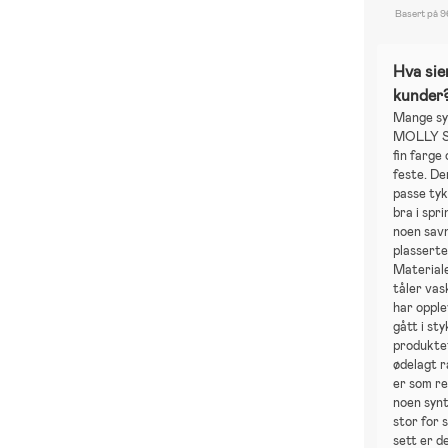
Basert på 9
Hva sie
kunder
Mange sy
MOLLY S
fin farge
feste. D
passe ty
bra i spr
noen savn
plassert
Materiale
tåler vas
har opple
gått i sty
produktet
ødelagt 
er som re
noen synt
stor for 
sett er 