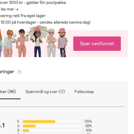
 over 1200 kr - gjelder för postpakke
- les mer ->
levering rett fra eget lager
ør 12:00 på hverdager - sendes allerede samme dag!
Spør samfunnet
eringer
ser (96)
Spørsmål og svar (0)
Fellesskap
5
55%
.1
4
22%
3
10%