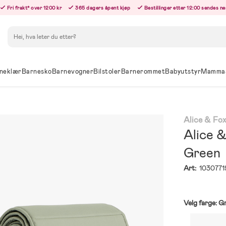
Fri frakt* over 1200 kr
365 dagers åpent kjøp
Bestillinger etter 12:00 sendes n
Søk
neklær
Barnesko
Barnevogner
Bilstoler
Barnerommet
Babyutstyr
Mamma
Alice & Fo
Alice 
Green
Art:
1030771
Velg farge:
G