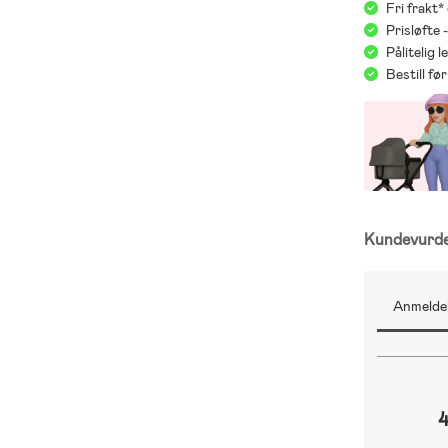
Fri frakt*
Prisløfte 
Pålitelig 
Bestill f
Kundevurd
Anmeldel
4