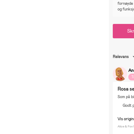
fornøyde
og funksj
Skr
Relevans
An
T
Rosa s
Som på bi
Godt 
Vis origi
Alice & Fox