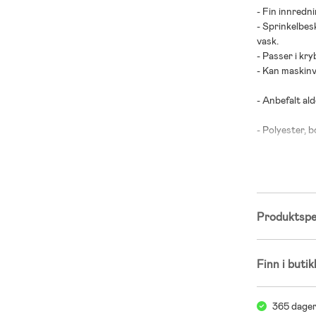
- Fin innredni
- Sprinkelbes
vask.
- Passer i kr
- Kan maskin
- Anbefalt alde
- Polyester, b
Produktspes
Finn i butik
365 dager