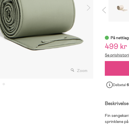
På nettlag
499 kr
Se prishistor
Zoom
Delbetal
6
Beskrivelse
Fin sengekant
sprinklene på