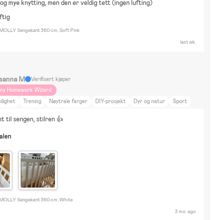
n og mye knytting, men den er veldig tett (ingen lufting)
ftig
 MOLLY Sengekant 360 cm, Soft Pink
last wk.
sanna M
Verifisert kjøper
iny Homework Wizard
ilighet
Trening
Nøytrale farger
DIY-prosjekt
Dyr og natur
Sport
åturer
Reise på hytta
Bugaboo donkey 2
t til sengen, stilren 👍
nalen
 MOLLY Sengekant 360 cm, White
3 mo. ago