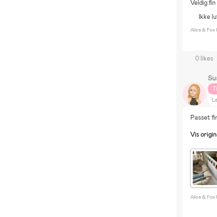
Veldig fi
Ikke lu
Alice & Fox
0 likes
Su
T
Le
G
Passet fin
Vis origi
Alice & Fox