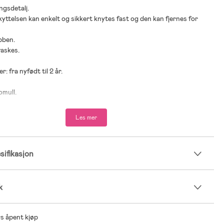
ngsdetalj.
kyttelsen kan enkelt og sikkert knytes fast og den kan fjernes for
ybben.
vaskes.
r: fra nyfødt til 2 år.
omull.
Les mer
ifikasjon
k
s åpent kjøp