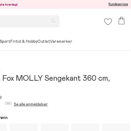
Kundeservice
este hverdag!
Sport
Fritid & Hobby
Outlet
Varemerker
x
& Fox MOLLY Sengekant 360 cm,
9
(96)
Se alle anmeldelser
rønn