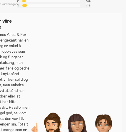
2
5%
6 vurderinger
1
7%
r våre
?
nes Alice & Fox
engekant har en
 og er enkel å
en oppleves som
kk og fungerer
inkelseng, men
er flere og bedre
e knytebånd.
t virker solid og
k, men enkelte
vd at bånd har
kker eller at
 har blitt
raskt. Passformen
gel god, selv om
es den var litt
sengen sin. Totalt
det mange som er