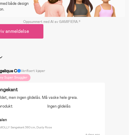
 med både design
on.
Oppsummert med AI av GAMIFIERA.®
iv anmeldelse
gelique C
Verifisert kjøper
iny Super Snuggler
engekant
ldet, men ingen glidelås. Må vaske hele greia.
produkt
Ingen glidelås
nalen
 MOLLY Sengekant 360 cm, Dusty Rose
4 days ago