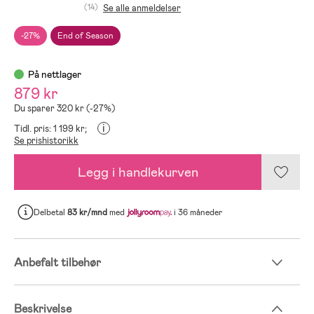
(14)
Se alle anmeldelser
-27%
End of Season
På nettlager
879 kr
Du sparer 320 kr (-27%)
i
Tidl. pris: 1 199 kr;
Se prishistorikk
Legg i handlekurven
Delbetal
83 kr/mnd
med
i 36 måneder
Anbefalt tilbehør
Beskrivelse