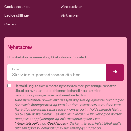
Cookie settings
Våre butikker
Ledige stillinger
Vårt ansvar
Om oss
Nyhetsbrev
Bli nyhetsbrevabonnent og få eksklusive fordeler!
Email*
Ja takk!
Jeg ønsker å motta nyhetsbrev med personlige rabatter,
tilbud og nyheter, og godkjenner behandlingen av mine
personopplysninger som beskrevet nedenfor.
Våre nyhetsbrev bruker informasjonskapsler og lignende teknologier
for å måle åpningsraten og våre kunders interesser i tilbudene våre,
for å tilby personlig tilpassede annonser og innholdsmarkedsføring,
og til statistiske formål. Les mer om hvordan vi bruker og beskytter
dine personopplysninger og informasjonskapsler i vår
Integritetspolicy
og
Cookiepolicy
. Du kan når som helst tilbakekalle
ditt samtykke til behandling av personopplysninger og