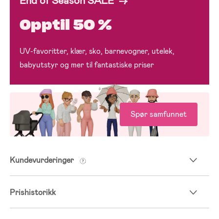
End of Season SALE →
Opptil 50 %
UV-favoritter, klær, sko, barnevogner, utelek,
babyutstyr og mer til fantastiske priser
Spør samfunnet
Kundevurderinger
Prishistorikk