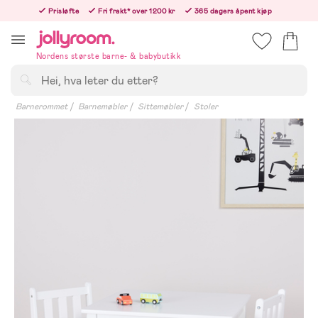
Hoppa
Prisløfte
Fri frakt* over 1200 kr
365 dagers åpent kjøp
till
Bestill i dag, så sender vi rett etter helligedagen
innehållet
Nordens største barne- & babybutikk
Søk
Barnerommet
Barnemøbler
Sittemøbler
Stoler