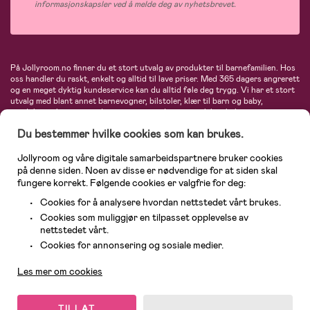
informasjonskapsler ved å melde deg av nyhetsbrevet.
På Jollyroom.no finner du et stort utvalg av produkter til barnefamilien. Hos
oss handler du raskt, enkelt og alltid til lave priser. Med 365 dagers angrerett
og en meget dyktig kundeservice kan du alltid føle deg trygg. Vi har et stort
utvalg med blant annet barnevogner, bilstoler, klær til barn og baby,
produkter til mor, mengder av inspirerende interiør, leker, babyustyr og mye
mye mer. Vi tilbyr produkter fra velkjente merker som blant annet Britax,
Du bestemmer hvilke cookies som kan brukes.
Maxi-Cosi, Baby Jogger, BabyBjörn, Didriksons, KidKraft, Ergobaby, Philips
Avent, Neonate, Cybex, LEGO og mange flere. Velkommen inn til nordens
største nettbutikk for barn og baby!
Jollyroom og våre digitale samarbeidspartnere bruker cookies
på denne siden. Noen av disse er nødvendige for at siden skal
fungere korrekt. Følgende cookies er valgfrie for deg:
Cookies for å analysere hvordan nettstedet vårt brukes.
Cookies som muliggjør en tilpasset opplevelse av
nettstedet vårt.
Kundeservice
Cookies for annonsering og sosiale medier.
Les mer om cookies
© 2026 Jollyroom AS. Alle rettigheter reservert.
TILLAT