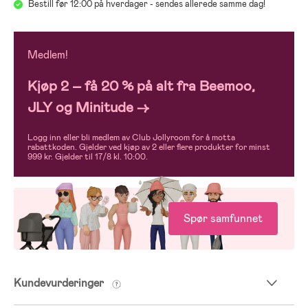
Bestill før 12:00 på hverdager - sendes allerede samme dag!
Medlem!
Kjøp 2 – få 20 % på alt fra Beemoo,
JLY og Minitude →
Logg inn eller bli medlem av Club Jollyroom for å motta
rabattkoden. Gjelder ved kjøp av 2 eller flere produkter for minst
999 kr. Gjelder til 17/8 kl. 10:00.
Spør samfunnet
Kundevurderinger