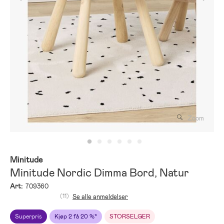
Zoom
Minitude
Minitude Nordic Dimma Bord, Natur
Art:
709360
(11)
Se alle anmeldelser
Superpris
Kjøp 2 få 20 %*
STORSELGER