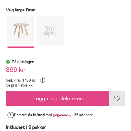
Velg farge:
Brun
På nettlager
899 kr
i
Veil. Pris: 1 199 kr
Se prishistorikk
Legg i handlekurven
Delbetal
84 kr/mnd
med
i 36 måneder
Inkludert i 2 pakker