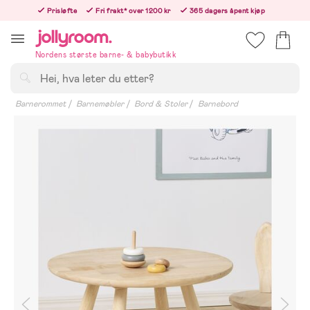
Hoppa
Prisløfte
Fri frakt* over 1200 kr
365 dagers åpent kjøp
till
Bestillinger etter 12:00 sendes neste hverdag!
innehållet
Nordens største barne- & babybutikk
Søk
Barnerommet
Barnemøbler
Bord & Stoler
Barnebord