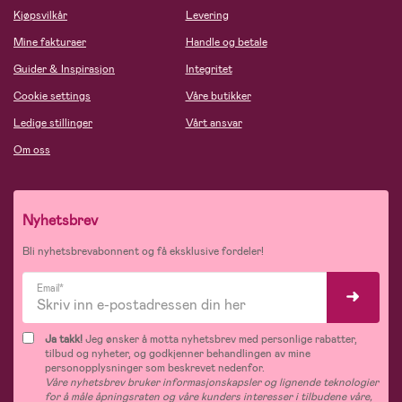
Kjøpsvilkår
Levering
Mine fakturaer
Handle og betale
Guider & Inspirasjon
Integritet
Cookie settings
Våre butikker
Ledige stillinger
Vårt ansvar
Om oss
Nyhetsbrev
Bli nyhetsbrevabonnent og få eksklusive fordeler!
Email*
Ja takk!
Jeg ønsker å motta nyhetsbrev med personlige rabatter,
tilbud og nyheter, og godkjenner behandlingen av mine
personopplysninger som beskrevet nedenfor.
Våre nyhetsbrev bruker informasjonskapsler og lignende teknologier
for å måle åpningsraten og våre kunders interesser i tilbudene våre,