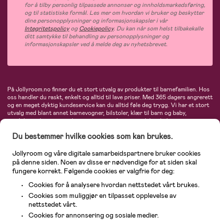
for å tilby personlig tilpassede annonser og innholdsmarkedsføring,
og til statistiske formål. Les mer om hvordan vi bruker og beskytter
dine personopplysninger og informasjonskapsler i vår
Integritetspolicy
og
Cookiepolicy
. Du kan når som helst tilbakekalle
ditt samtykke til behandling av personopplysninger og
informasjonskapsler ved å melde deg av nyhetsbrevet.
På Jollyroom.no finner du et stort utvalg av produkter til barnefamilien. Hos
oss handler du raskt, enkelt og alltid til lave priser. Med 365 dagers angrerett
og en meget dyktig kundeservice kan du alltid føle deg trygg. Vi har et stort
utvalg med blant annet barnevogner, bilstoler, klær til barn og baby,
produkter til mor, mengder av inspirerende interiør, leker, babyustyr og mye
mye mer. Vi tilbyr produkter fra velkjente merker som blant annet Britax,
Du bestemmer hvilke cookies som kan brukes.
Maxi-Cosi, Baby Jogger, BabyBjörn, Didriksons, KidKraft, Ergobaby, Philips
Avent, Neonate, Cybex, LEGO og mange flere. Velkommen inn til nordens
største nettbutikk for barn og baby!
Jollyroom og våre digitale samarbeidspartnere bruker cookies
på denne siden. Noen av disse er nødvendige for at siden skal
fungere korrekt. Følgende cookies er valgfrie for deg:
Cookies for å analysere hvordan nettstedet vårt brukes.
Cookies som muliggjør en tilpasset opplevelse av
nettstedet vårt.
Cookies for annonsering og sosiale medier.