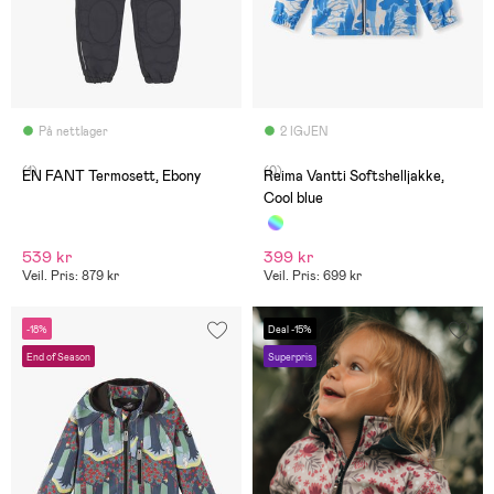
På nettlager
2 IGJEN
(1)
(0)
EN FANT Termosett, Ebony
Reima Vantti Softshelljakke,
Cool blue
539 kr
399 kr
Veil. Pris: 879 kr
Veil. Pris: 699 kr
-18%
Deal -15%
End of Season
Superpris