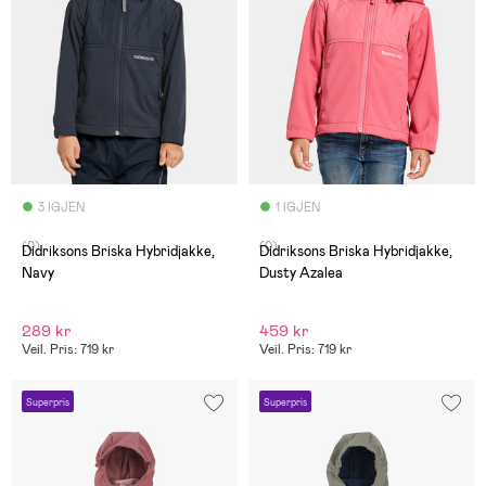
3 IGJEN
1 IGJEN
(0)
(0)
Didriksons Briska Hybridjakke,
Didriksons Briska Hybridjakke,
Navy
Dusty Azalea
289 kr
459 kr
Veil. Pris: 719 kr
Veil. Pris: 719 kr
Superpris
Superpris