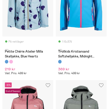
På nettlager
1 IGJEN
(7)
(0)
Petite Chérie Atelier Milla
Trollkids Kristiansand
Skalljakke, Blue Hearts
Softshelljakke, Midnight
Blue/Cerulean
219 kr
369 kr
Veil. Pris: 499 kr
Veil. Pris: 499 kr
-10%
End of Season