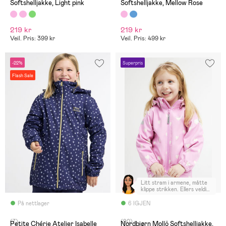
Softshelljakke, Light pink
Softshelljakke, Mellow Rose
219 kr
219 kr
Veil. Pris: 399 kr
Veil. Pris: 499 kr
-22%
Superpris
Flash Sale
Litt stram i armene, måtte
klippe strikken. Ellers veldig
fornøgd :)
På nettlager
6 IGJEN
(7)
(90)
Petite Chérie Atelier Isabelle
Nordbjørn Mollö Softshelljakke,