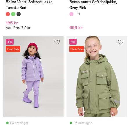
(10)
(1)
Reima Vantti Softshelljakke,
Reima Vantti Softshelljakke,
Tomato Red
Grey Pink
185 kr
699 kr
Veil. Pris: 719 kr
-12%
-11%
Flash Sale
Flash Sale
På nettlager
På nettlager