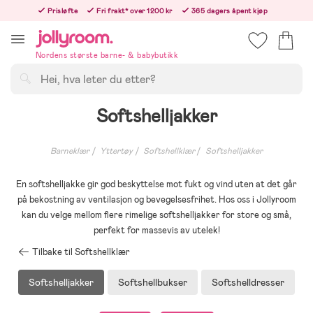
Hoppa
Prisløfte
Fri frakt* over 1200 kr
365 dagers åpent kjøp
till
Bestill nå - vi sender samme hverdag!
innehållet
Nordens største barne- & babybutikk
Søk
Softshelljakker
Barneklær
Yttertøy
Softshellklær
Softshelljakker
En softshelljakke gir god beskyttelse mot fukt og vind uten at det går
på bekostning av ventilasjon og bevegelsesfrihet. Hos oss i Jollyroom
kan du velge mellom flere rimelige softshelljakker for store og små,
perfekt for massevis av utelek!
Tilbake til Softshellklær
Softshelljakker
Softshellbukser
Softshelldresser