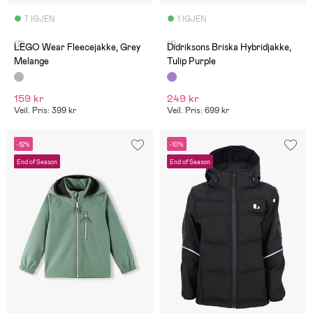
7 IGJEN
1 IGJEN
(2)
(1)
LEGO Wear Fleecejakke, Grey
Didriksons Briska Hybridjakke,
Melange
Tulip Purple
159 kr
249 kr
Veil. Pris: 399 kr
Veil. Pris: 699 kr
-12%
-10%
End of Season
End of Season