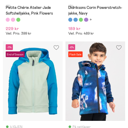
(9)
(9)
Petite Chérie Atelier Jade
Didriksons Corin Powerstretch-
Softshelljakke, Pink Flowers
jakke, Navy
229 kr
189 kr
Veil. Pris: 399 kr
Veil. Pris: 489 kr
-11%
-6%
End of Season
Flash Sale
4 IGJEN
På nettlager