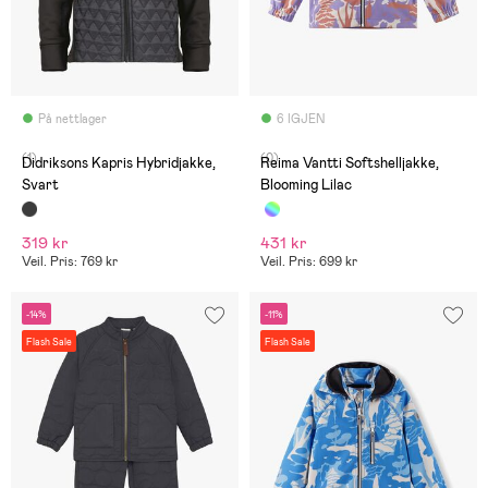
På nettlager
6 IGJEN
(1)
(0)
Didriksons Kapris Hybridjakke,
Reima Vantti Softshelljakke,
Svart
Blooming Lilac
319 kr
431 kr
Veil. Pris: 769 kr
Veil. Pris: 699 kr
-14%
-11%
Flash Sale
Flash Sale