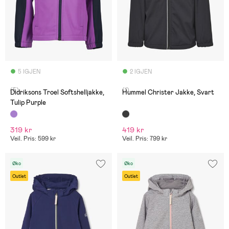
5 IGJEN
2 IGJEN
(5)
(1)
Didriksons Troel Softshelljakke,
Hummel Christer Jakke, Svart
Tulip Purple
319 kr
419 kr
Veil. Pris: 599 kr
Veil. Pris: 799 kr
Øko
Øko
Outlet
Outlet