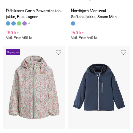
(9)
(3)
Didriksons Corin Powerstretch-
Nordbjørn Montreal
jakke, Blue Lagoon
Softshelljakke, Space Man
159 kr
149 kr
Veil. Pris: 499 kr
Veil. Pris: 449 kr
Superpris