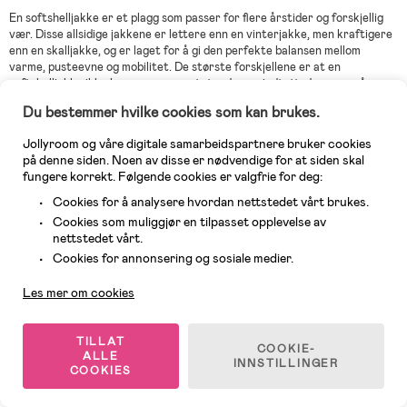
En softshelljakke er et plagg som passer for flere årstider og forskjellig
vær. Disse allsidige jakkene er lettere enn en vinterjakke, men kraftigere
enn en skalljakke, og er laget for å gi den perfekte balansen mellom
varme, pusteevne og mobilitet. De største forskjellene er at en
softshelljakke ikke bare er vannavstøtende og vindtett, den er også
fleksibel og har et innvendig isolerende fôr. En jakke i softshell er det
Du bestemmer hvilke cookies som kan brukes.
perfekte valget for aktive barn som elsker å klatre, hoppe og løpe. Vi i
Jollyroom tilbyr softshelljakker til barn, i forskjellige farger og mønstre
Jollyroom og våre digitale samarbeidspartnere bruker cookies
slik at du kan velge en jakke som er like motstandsdyktig og fleksibel som
på denne siden. Noen av disse er nødvendige for at siden skal
den er stilig.
fungere korrekt. Følgende cookies er valgfrie for deg:
Cookies for å analysere hvordan nettstedet vårt brukes.
Cookies som muliggjør en tilpasset opplevelse av
Hvilket vær passer en softshelljakke?
nettstedet vårt.
Kundeservice
Når det kommer til funksjonelt yttertøy, er en softshelljakke av høy
Cookies for annonsering og sosiale medier.
kvalitet et uslåelig valg. Disse jakkene er designet for å tåle en rekke
værforhold, og er perfekte for familier som liker å være utendørs,
Les mer om cookies
uansett vær. Siden alle softshelljakker har et DWR-belegg som hindrer
vann i å trenge inn i tøyet like lett, kan barnet ditt nyte dagen ute uten å
måtte bekymre seg for plutselige vindkast eller regnbyger som kan
TILLAT
COOKIE-
forstyrre leken. Softshelljakker har også et mykt, isolerende lag som gir
ALLE
INNSTILLINGER
ekstra varme på kjøligere dager. I en softshelljakke finner du den perfekte
COOKIES
følgesvennen for alt fra fotturer i fjellet til tåkete morgenøkter på
lekeplassen.