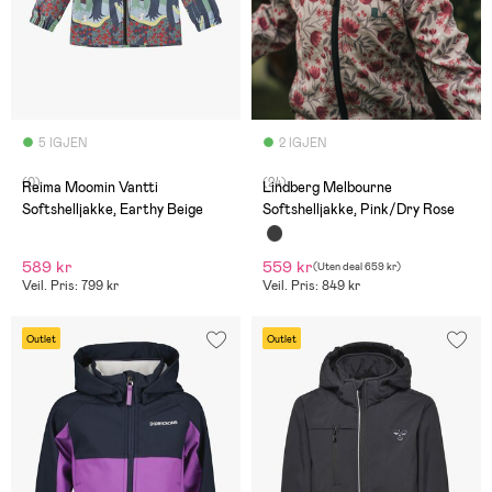
5 IGJEN
2 IGJEN
(0)
(24)
Reima Moomin Vantti
Lindberg Melbourne
Softshelljakke, Earthy Beige
Softshelljakke, Pink/Dry Rose
589 kr
559 kr
(
Uten deal
659 kr
)
Veil. Pris: 799 kr
Veil. Pris: 849 kr
Outlet
Outlet