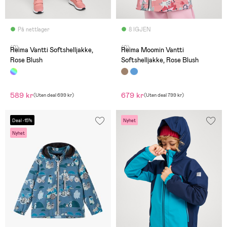
På nettlager
8 IGJEN
(0)
(0)
Reima Vantti Softshelljakke,
Reima Moomin Vantti
Rose Blush
Softshelljakke, Rose Blush
589 kr
679 kr
(
Uten deal
699 kr
)
(
Uten deal
799 kr
)
Deal -15%
Nyhet
Nyhet