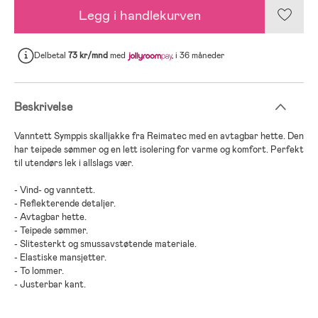
Legg i handlekurven
Delbetal
73 kr/mnd
med
i 36 måneder
Beskrivelse
Vanntett Symppis skalljakke fra Reimatec med en avtagbar hette. Den
har teipede sømmer og en lett isolering for varme og komfort. Perfekt
til utendørs lek i allslags vær.
- Vind- og vanntett.
- Reflekterende detaljer.
- Avtagbar hette.
- Teipede sømmer.
- Slitesterkt og smussavstøtende materiale.
- Elastiske mansjetter.
- To lommer.
- Justerbar kant.
- 100 % polyester, polyuretan-laminat.