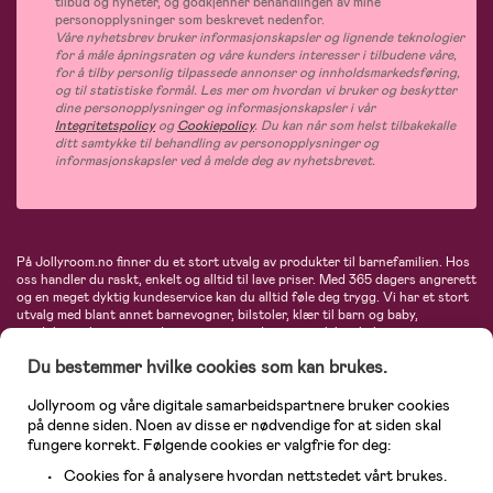
tilbud og nyheter, og godkjenner behandlingen av mine
personopplysninger som beskrevet nedenfor.
Våre nyhetsbrev bruker informasjonskapsler og lignende teknologier
for å måle åpningsraten og våre kunders interesser i tilbudene våre,
for å tilby personlig tilpassede annonser og innholdsmarkedsføring,
og til statistiske formål. Les mer om hvordan vi bruker og beskytter
dine personopplysninger og informasjonskapsler i vår
Integritetspolicy
og
Cookiepolicy
. Du kan når som helst tilbakekalle
ditt samtykke til behandling av personopplysninger og
informasjonskapsler ved å melde deg av nyhetsbrevet.
På Jollyroom.no finner du et stort utvalg av produkter til barnefamilien. Hos
oss handler du raskt, enkelt og alltid til lave priser. Med 365 dagers angrerett
og en meget dyktig kundeservice kan du alltid føle deg trygg. Vi har et stort
utvalg med blant annet barnevogner, bilstoler, klær til barn og baby,
produkter til mor, mengder av inspirerende interiør, leker, babyustyr og mye
mye mer. Vi tilbyr produkter fra velkjente merker som blant annet Britax,
Du bestemmer hvilke cookies som kan brukes.
Maxi-Cosi, Baby Jogger, BabyBjörn, Didriksons, KidKraft, Ergobaby, Philips
Avent, Neonate, Cybex, LEGO og mange flere. Velkommen inn til nordens
største nettbutikk for barn og baby!
Jollyroom og våre digitale samarbeidspartnere bruker cookies
på denne siden. Noen av disse er nødvendige for at siden skal
fungere korrekt. Følgende cookies er valgfrie for deg:
Cookies for å analysere hvordan nettstedet vårt brukes.