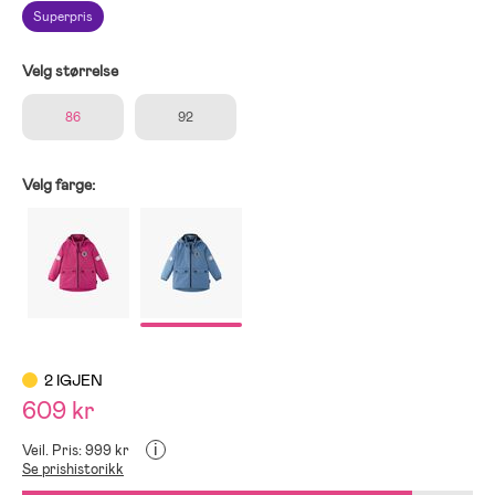
Superpris
Velg størrelse
86
92
Velg farge:
2 IGJEN
609 kr
i
Veil. Pris: 999 kr
Se prishistorikk