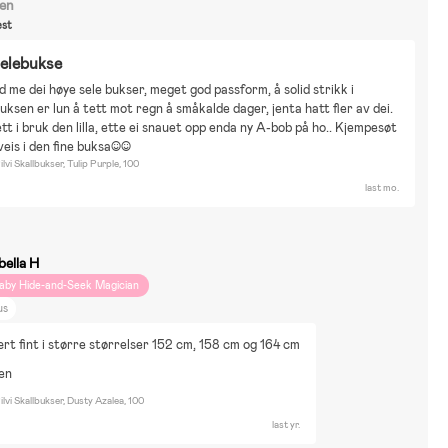
len
st
elebukse
 me dei høye sele bukser, meget god passform, å solid strikk i 
uksen er lun å tett mot regn å småkalde dager, jenta hatt fler av dei. 
tt i bruk den lilla, ette ei snauet opp enda ny A-bob på ho.. Kjempesøt 
is i den fine buksa:):)
lvi Skallbukser, Tulip Purple, 100
last mo.
bella H
aby Hide-and-Seek Magician
us
t fint i større størrelser 152 cm, 158 cm og 164 cm
ten
ilvi Skallbukser, Dusty Azalea, 100
last yr.