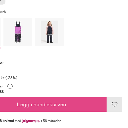
art
er
 kr (-38%)
i
 kr
ikk
Legg i handlekurven
8 kr/mnd
med
i 36 måneder