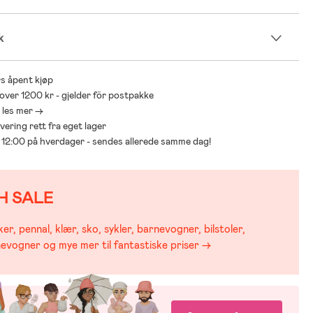
k
s åpent kjøp
 over 1200 kr - gjelder för postpakke
- les mer ->
levering rett fra eget lager
ør 12:00 på hverdager - sendes allerede samme dag!
H SALE
er, pennal, klær, sko, sykler, barnevogner, bilstoler,
evogner og mye mer til fantastiske priser →