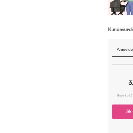
Kundevurd
Anmeldel
3
Basert på 5
Skr