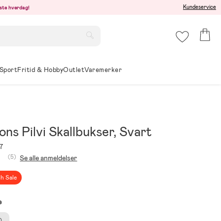
Kundeservice
este hverdag!
Sport
Fritid & Hobby
Outlet
Varemerker
ons Pilvi Skallbukser, Svart
7
(5)
Se alle anmeldelser
sh Sale
e
0