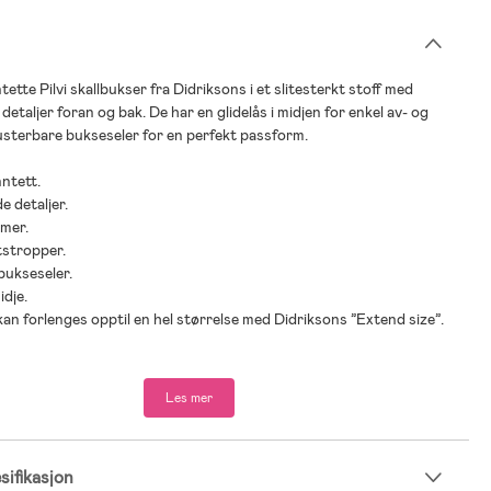
ette Pilvi skallbukser fra Didriksons i et slitesterkt stoff med
detaljer foran og bak. De har en glidelås i midjen for enkel av- og
usterbare bukseseler for en perfekt passform.
nntett.
e detaljer.
mmer.
otstropper.
bukseseler.
idje.
an forlenges opptil en hel størrelse med Didriksons ”Extend size”.
mid.
Les mer
ifikasjon