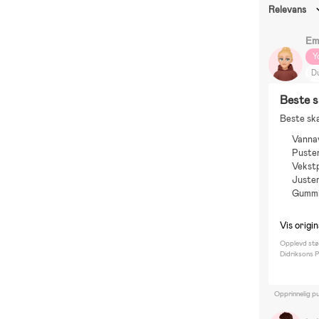
Relevans
Em
Y
D
B
Beste s
B
Beste ska
M
Vanna
P
Puste
Di
Vekst
DI
Juste
Gummi
Vis origi
Opplevd stø
Didriksons P
Opprinnelig pu