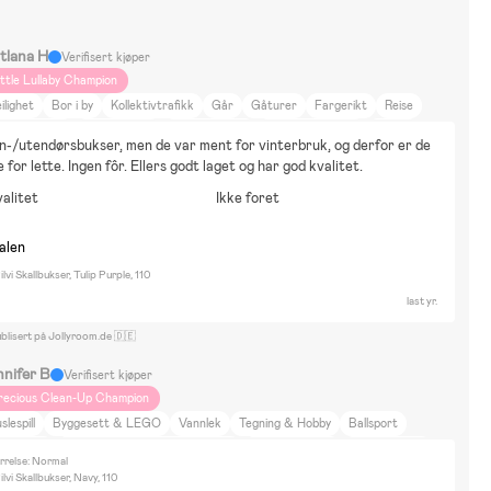
itlana H
Verifisert kjøper
ittle Lullaby Champion
ilighet
Bor i by
Kollektivtrafikk
Går
Gåturer
Fargerikt
Reise
ise på hytta
Dyr og natur
Mat og drikke
Film og litteratur
Barbie
-/utendørsbukser, men de var ment for vinterbruk, og derfor er de 
reta Gris
Hello Kitty
Minions
Paw Patrol
Pokemon
Tonies
 for lette. Ingen fôr. Ellers godt laget og har god kvalitet.
isney Frozen
Disney Musse Pigg
Disney Princess
Dukker & Kosedyr
alitet
Ikke foret
kle
Vannlek
Tegning & Hobby
Vinterlek
Rollespill
Utkledning
Spill
ybex
nalen
lvi Skallbukser, Tulip Purple, 110
last yr.
blisert på Jollyroom.de 🇩🇪
nnifer B
Verifisert kjøper
recious Clean-Up Champion
slespill
Byggesett & LEGO
Vannlek
Tegning & Hobby
Ballsport
kledning
Spidey and His Amazing Friends
Brandman Sam
Monster Jam
rrelse: Normal
aw Patrol
Marvel Spider-Man
Disney Mimmi Pigg
Disney Spiderman
lvi Skallbukser, Navy, 110