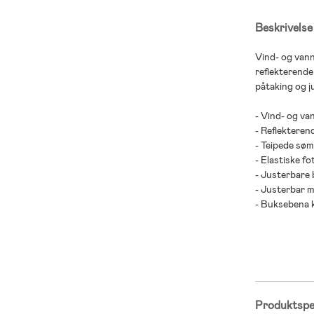
Beskrivelse
Vind- og vannt
reflekterende 
påtaking og j
- Vind- og va
- Reflekterend
- Teipede sø
- Elastiske f
- Justerbare 
- Justerbar m
- Buksebena k
- 100 % polya
Produktspes