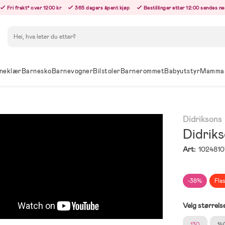
Fri frakt* over 1200 kr
365 dagers åpent kjøp
Bestillinger etter 12:00 sendes n
Søk
neklær
Barnesko
Barnevogner
Bilstoler
Barnerommet
Babyutstyr
Mamma
Didriksons
Didriks
Art:
1024810
-38%
Fla
Velg størrels
130
14