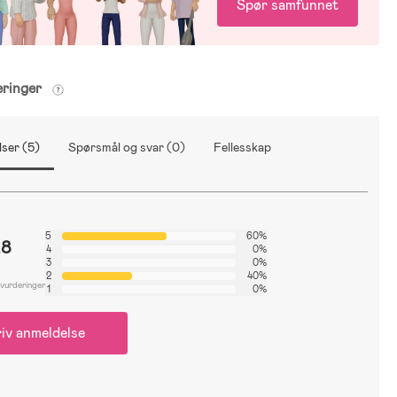
Spør samfunnet
eringer
ser (5)
Spørsmål og svar (0)
Fellesskap
5
60%
.8
4
0%
3
0%
2
40%
 vurderinger
1
0%
iv anmeldelse