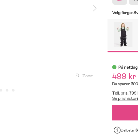
Velg farge:
Sv
På nettlag
499 kr
Zoom
Du sparer 300
Tidl. pris: 799
Se prishistor
Delbetal
6