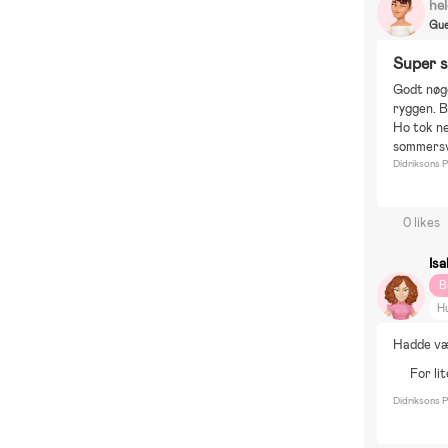
he
Gue
Super s
Godt nøgd
ryggen. B
Ho tok ne
sommersve
Didriksons Pi
0 likes
Isa
B
H
Hadde vær
For li
Didriksons P