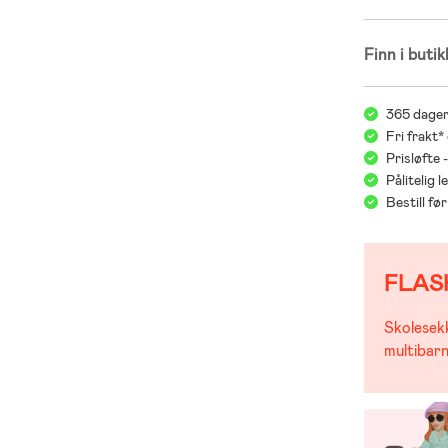
Finn i butik
365 dager
Fri frakt*
Prisløfte 
Pålitelig 
Bestill f
FLAS
Skolesekk
multibarn