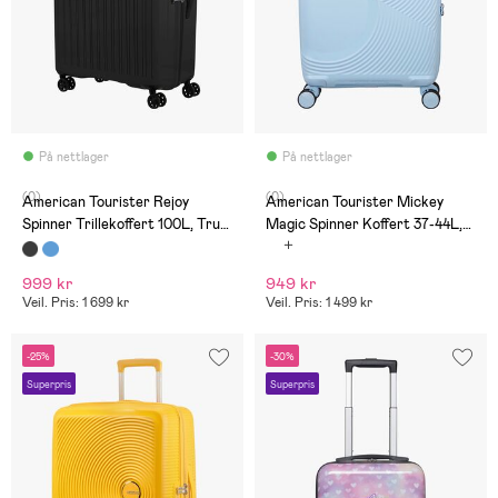
På nettlager
På nettlager
(0)
(0)
American Tourister Rejoy
American Tourister Mickey
Spinner Trillekoffert 100L, True
Magic Spinner Koffert 37-44L,
Black
Pastel Blue
999 kr
949 kr
Veil. Pris: 1 699 kr
Veil. Pris: 1 499 kr
-25%
-30%
Superpris
Superpris