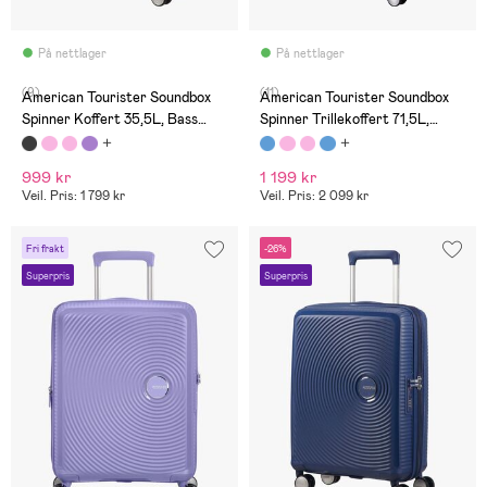
På nettlager
På nettlager
(9)
(11)
American Tourister Soundbox
American Tourister Soundbox
Spinner Koffert 35,5L, Bass
Spinner Trillekoffert 71,5L,
Black
Pastel Blue
999 kr
1 199 kr
Veil. Pris: 1 799 kr
Veil. Pris: 2 099 kr
Fri frakt
-26%
Superpris
Superpris