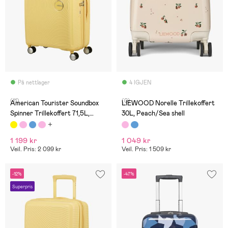
På nettlager
4 IGJEN
(11)
(0)
American Tourister Soundbox
LIEWOOD Norelle Trillekoffert
Spinner Trillekoffert 71,5L,
30L, Peach/Sea shell
Pastel Yellow
1 199 kr
1 049 kr
Veil. Pris: 2 099 kr
Veil. Pris: 1 509 kr
-12%
-47%
Superpris