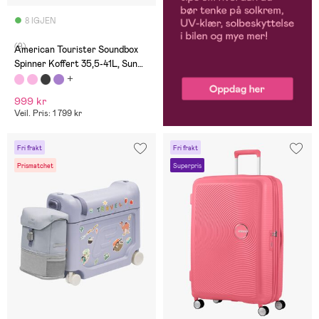
8 IGJEN
(9)
American Tourister Soundbox
Spinner Koffert 35,5-41L, Sun
Kissed Coral
999 kr
Veil. Pris: 1 799 kr
Fri frakt
Fri frakt
Prismatchet
Superpris