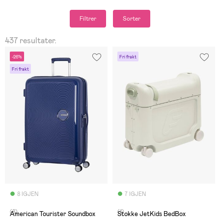
Filtrer
Sorter
437 resultater.
-26%
Fri frakt
Fri frakt
8 IGJEN
7 IGJEN
(8)
(1)
American Tourister Soundbox
Stokke JetKids BedBox