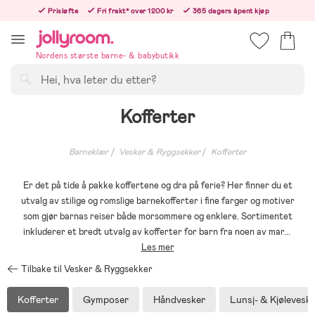
Hoppa
Prisløfte
Fri frakt* over 1200 kr
365 dagers åpent kjøp
till
Bestill i dag, så sender vi rett etter helligedagen
innehållet
Nordens største barne- & babybutikk
Søk
Kofferter
Barneklær
Vesker & Ryggsekker
Kofferter
Er det på tide å pakke koffertene og dra på ferie? Her finner du et
utvalg av stilige og romslige barnekofferter i fine farger og motiver
som gjør barnas reiser både morsommere og enklere. Sortimentet
inkluderer et bredt utvalg av kofferter for barn fra noen av mar
...
Les mer
Tilbake til Vesker & Ryggsekker
Kofferter
Gymposer
Håndvesker
Lunsj- & Kjølevesk