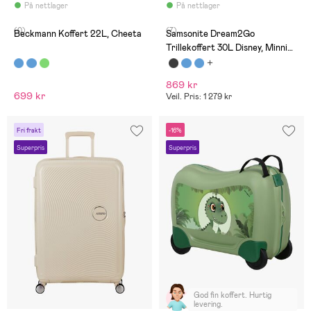
På nettlager
På nettlager
(0)
(7)
Beckmann Koffert 22L, Cheeta
Samsonite Dream2Go
Trillekoffert 30L Disney, Minnie
Flower Power
869 kr
699 kr
Veil. Pris: 1 279 kr
Fri frakt
-16%
Superpris
Superpris
God fin koffert. Hurtig
levering.