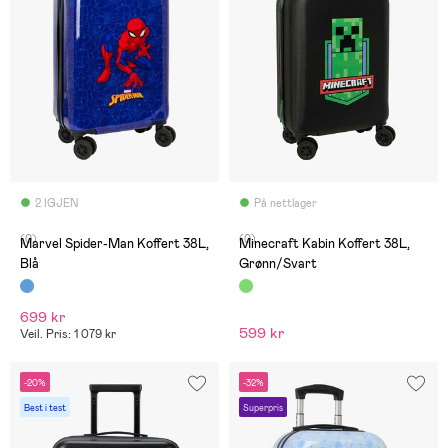
2 IGJEN
På nettlager
(0)
(0)
Marvel Spider-Man Koffert 38L,
Minecraft Kabin Koffert 38L,
Blå
Grønn/Svart
699 kr
599 kr
Veil. Pris: 1 079 kr
-20%
-32%
Best i test
Superpris