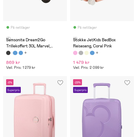
På nettlager
På nettlager
(7)
(1)
Samsonite Dream2Go
Stokke JetKids BedBox
Trillekoffert 30L Marvel,
Reiseseng, Coral Pink
Spider-Man Mystery
869 kr
1 479 kr
Veil. Pris: 1 279 kr
Veil. Pris: 2 099 kr
-8%
-29%
Superpris
Superpris