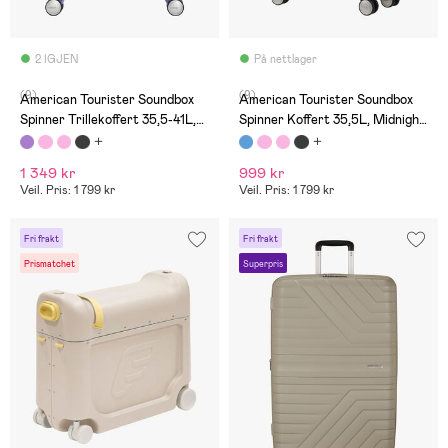
2 IGJEN
På nettlager
(9)
(9)
American Tourister Soundbox
American Tourister Soundbox
Spinner Trillekoffert 35,5-41L,
Spinner Koffert 35,5L, Midnight
Lavender
Navy
1 349 kr
999 kr
Veil. Pris: 1 799 kr
Veil. Pris: 1 799 kr
Fri frakt
Fri frakt
Prismatchet
Superpris