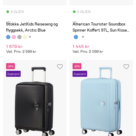
8 IGJEN
9 IGJEN
(3)
(8)
Stokke JetKids Reiseseng og
American Tourister Soundbox
Ryggsekk, Arctic Blue
Spinner Koffert 97L, Sun Kissed
Coral
1 679 kr
1 445 kr
Veil. Pris: 2 599 kr
Veil. Pris: 2 099 kr
-26%
-25%
Superpris
Superpris