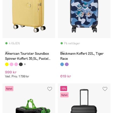
4 IGJEN
På nettlager
(9)
(6)
American Tourister Soundbox
Beckmann Koffert 22L, Tiger
Spinner Koffert 35,5L, Pastel
Race
Yellow
999 kr
619 kr
Veil. Pris: 1 799 kr
Nyhet
-13%
Nyhet