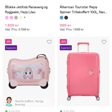
(3)
(0)
Stokke JetKids Reiseseng og
American Tourister Rejoy
Ryggsekk, Hazy Lilac
Spinner Trillekoffert 100L, Navy
Blue
1 859 kr
999 kr
Veil. Pris: 2 599 kr
Veil. Pris: 1 699 kr
-16%
-25%
Superpris
Superpris
God fin koffert. Hurtig
levering.
9 IGJEN
8 IGJEN