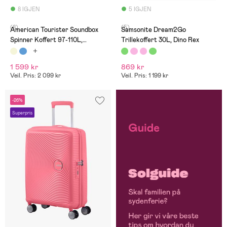
8 IGJEN
5 IGJEN
(8)
(5)
American Tourister Soundbox
Samsonite Dream2Go
Spinner Koffert 97-110L,
Trillekoffert 30L, Dino Rex
Coconut Sand
1 599 kr
869 kr
Veil. Pris: 2 099 kr
Veil. Pris: 1 199 kr
-26%
Superpris