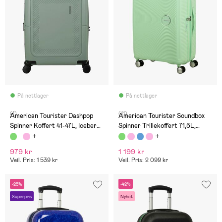
På nettlager
På nettlager
(1)
(11)
American Tourister Dashpop
American Tourister Soundbox
Spinner Koffert 41-47L, Iceberg
Spinner Trillekoffert 71,5L,
Green
Pastel Green
979 kr
1 199 kr
Veil. Pris: 1 539 kr
Veil. Pris: 2 099 kr
-25%
-42%
Superpris
Nyhet