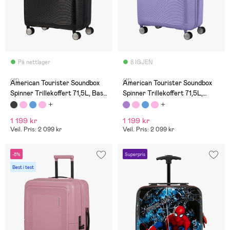
På nettlager
8 IGJEN
(11)
(11)
American Tourister Soundbox
American Tourister Soundbox
Spinner Trillekoffert 71,5L, Bass
Spinner Trillekoffert 71,5L,
Black
Lavendel
1 199 kr
1 199 kr
Veil. Pris: 2 099 kr
Veil. Pris: 2 099 kr
-8%
Superpris
Best i test