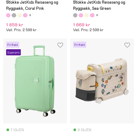
(3)
(3)
Stokke JetKids Reiseseng og
Stokke JetKids Reiseseng og
Ryggsekk, Coral Pink
Ryggsekk, Sea Green
1 859 kr
1 669 kr
Veil. Pris: 2 599 kr
Veil. Pris: 2 599 kr
Fri frakt
Fri frakt
Superpris
7 IGJEN
9 IGJEN