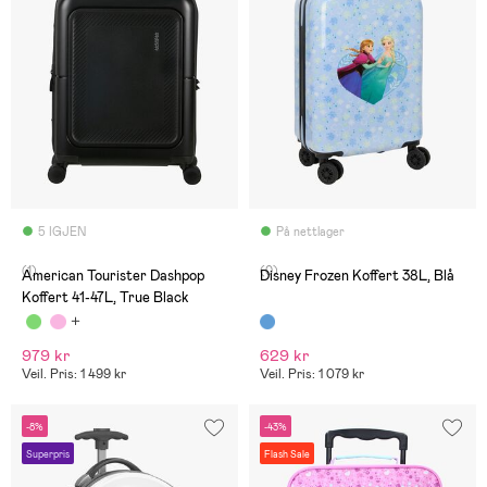
5 IGJEN
På nettlager
(1)
(0)
American Tourister Dashpop
Disney Frozen Koffert 38L, Blå
Koffert 41-47L, True Black
979 kr
629 kr
Veil. Pris: 1 499 kr
Veil. Pris: 1 079 kr
-8%
-43%
Superpris
Flash Sale