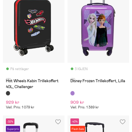
På nettlager
3 IGJEN
(0)
(0)
Hot Wheels Kabin Trillekoffert
Disney Frozen Trillekoffert, Lilla
40L, Challenger
929 kr
909 kr
Veil. Pris: 1 079 kr
Veil. Pris: 1 389 kr
-32%
-43%
Superpris
Flash Sale