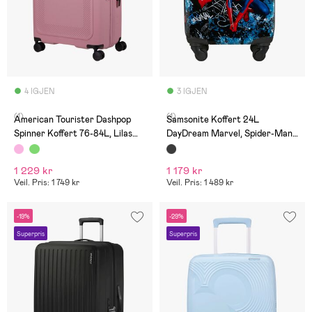
4 IGJEN
3 IGJEN
(1)
(1)
American Tourister Dashpop
Samsonite Koffert 24L
Spinner Koffert 76-84L, Lilas
DayDream Marvel, Spider-Man
Pink
Mystery
1 229 kr
1 179 kr
Veil. Pris: 1 749 kr
Veil. Pris: 1 489 kr
-19%
-29%
Superpris
Superpris