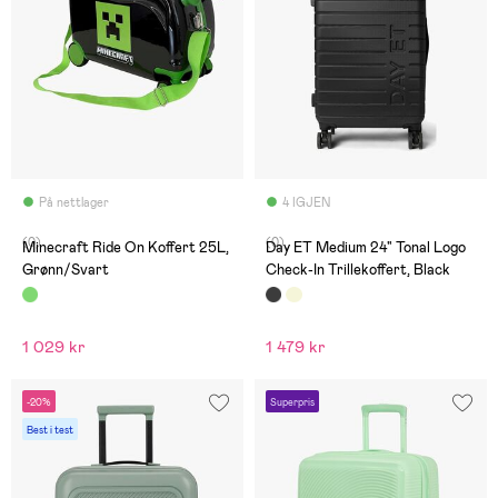
På nettlager
4 IGJEN
(0)
(0)
Minecraft Ride On Koffert 25L,
Day ET Medium 24" Tonal Logo
Grønn/Svart
Check-In Trillekoffert, Black
1 029 kr
1 479 kr
-20%
Superpris
Best i test