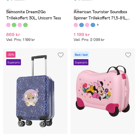
(5)
(11)
Samsonite Dream2Go
American Tourister Soundbox
Trillekoffert 30L, Unicorn Tess
Spinner Trillekoffert 71,5-81L,
Sun Kissed Coral
869 kr
1 199 kr
Veil. Pris: 1 199 kr
Veil. Pris: 2 099 kr
-30%
Best i test
Superpris
Superpris