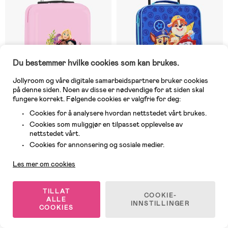
Du bestemmer hvilke cookies som kan brukes.
Jollyroom og våre digitale samarbeidspartnere bruker cookies
på denne siden. Noen av disse er nødvendige for at siden skal
fungere korrekt. Følgende cookies er valgfrie for deg:
Cookies for å analysere hvordan nettstedet vårt brukes.
Cookies som muliggjør en tilpasset opplevelse av
8 IGJEN
5 IGJEN
nettstedet vårt.
Kundeservice
(0)
(0)
Cookies for annonsering og sosiale medier.
Disney Princess Koffert 38L,
Paw Patrol Made To Roll
Magical
Trillekoffert, Blå
Les mer om cookies
629 kr
429 kr
Veil. Pris: 1 079 kr
TILLAT
COOKIE-
ALLE
INNSTILLINGER
COOKIES
Best i test