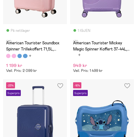
På nettlager
1 IGJEN
(11)
(0)
American Tourister Soundbox
American Tourister Mickey
Spinner Trillekoffert 71,5L,
Magic Spinner Koffert 37-44L,
Pastel Pink
Soft Lilac
1 199 kr
949 kr
Veil. Pris: 2 099 kr
Veil. Pris: 1 499 kr
-25%
-16%
Superpris
Superpris