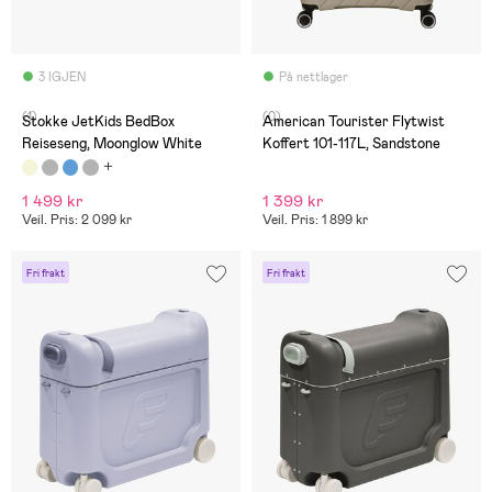
3 IGJEN
På nettlager
(1)
(0)
Stokke JetKids BedBox
American Tourister Flytwist
Reiseseng, Moonglow White
Koffert 101-117L, Sandstone
1 499 kr
1 399 kr
Veil. Pris: 2 099 kr
Veil. Pris: 1 899 kr
Fri frakt
Fri frakt