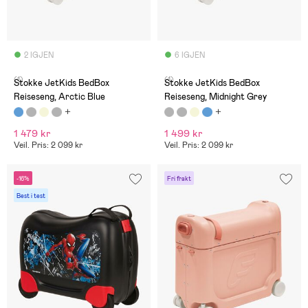
2 IGJEN
6 IGJEN
(1)
(1)
Stokke JetKids BedBox
Stokke JetKids BedBox
Reiseseng, Arctic Blue
Reiseseng, Midnight Grey
1 479 kr
1 499 kr
Veil. Pris: 2 099 kr
Veil. Pris: 2 099 kr
-16%
Fri frakt
Best i test