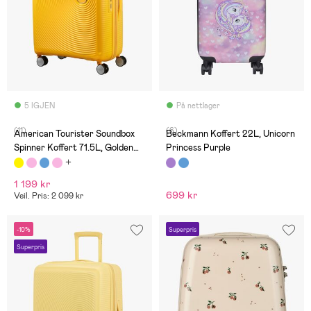
5 IGJEN
På nettlager
(11)
(6)
American Tourister Soundbox
Beckmann Koffert 22L, Unicorn
Spinner Koffert 71.5L, Golden
Princess Purple
Yellow
1 199 kr
699 kr
Veil. Pris: 2 099 kr
-10%
Superpris
Superpris