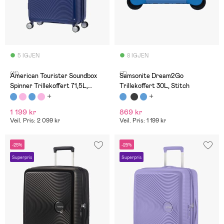
5 IGJEN
8 IGJEN
(11)
(7)
American Tourister Soundbox
Samsonite Dream2Go
Spinner Trillekoffert 71,5L,
Trillekoffert 30L, Stitch
Midnight Navy
1 199 kr
869 kr
Veil. Pris: 2 099 kr
Veil. Pris: 1 199 kr
-25%
-25%
Superpris
Superpris