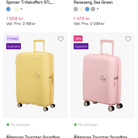
Spinner Trillekoffert 97L,
Reiseseng, Sea Green
Midnight Navy
1 259 kr
1 479 kr
Veil. Pris: 2 199 kr
Veil. Pris: 2 099 kr
Fri frakt
-26%
Superpris
Superpris
På nettlager
På nettlager
(8)
(9)
American Tourister Soundbox
American Tourister Soundbox