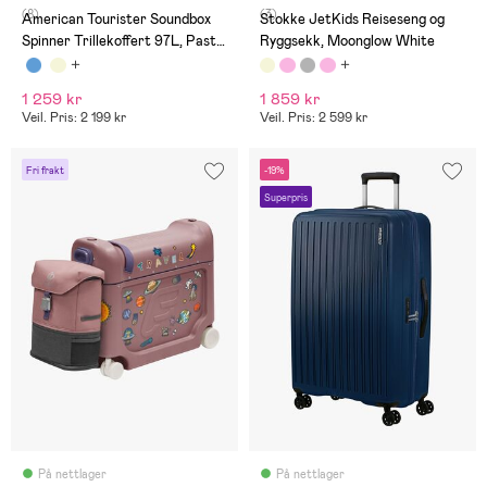
(8)
(3)
American Tourister Soundbox
Stokke JetKids Reiseseng og
Spinner Trillekoffert 97L, Pastel
Ryggsekk, Moonglow White
Green
1 259 kr
1 859 kr
Veil. Pris: 2 199 kr
Veil. Pris: 2 599 kr
Fri frakt
-19%
Superpris
På nettlager
På nettlager