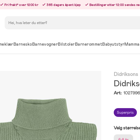
Fri frakt* over 1200 kr
365 dagers åpent kjøp
Bestillinger etter 12:00 sendes n
Søk
neklær
Barnesko
Barnevogner
Bilstoler
Barnerommet
Babyutstyr
Mamma
Didriksons
Didriks
Art:
102799
Superpris
Velg størrels
6-8 år