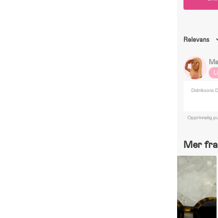
Relevans
Ma
L
Didriksons D
Opprinnelig pu
Mer fra 