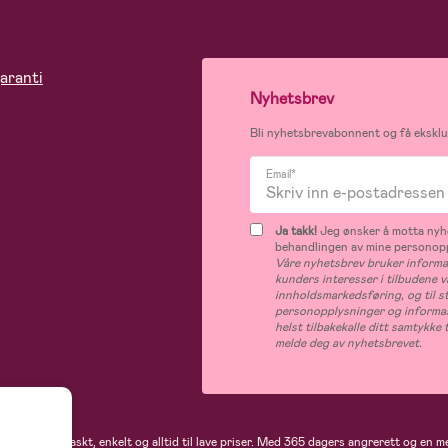
aranti
Nyhetsbrev
Bli nyhetsbrevabonnent og få eksklus
Email*
Ja takk!
Jeg ønsker å motta nyhe
behandlingen av mine personop
Våre nyhetsbrev bruker informas
kunders interesser i tilbudene v
innholdsmarkedsføring, og til s
personopplysninger og informas
helst tilbakekalle ditt samtykk
melde deg av nyhetsbrevet.
 handler du raskt, enkelt og alltid til lave priser. Med 365 dagers angrerett og en m