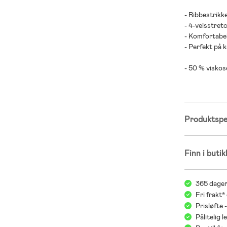
- Ribbestrikke
- 4-veisstret
- Komfortabe
- Perfekt på 
- 50 % viskos
Produktspes
Finn i butik
365 dager
Fri frakt*
Prisløfte 
Pålitelig 