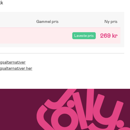
kk
Gammel pris
Ny pris
269 kr
Laveste pris
ngsalternativer
ngsalternativer her