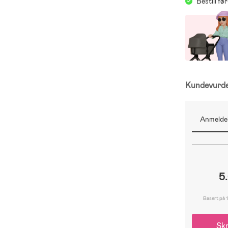
Bestill f
Kundevurd
Anmeldel
5
Basert på 1
Skr