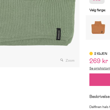
Velg farge:
2 IGJEN
269 kr
Zoom
Se prishistor
Beskrivelse
Delfinen hals