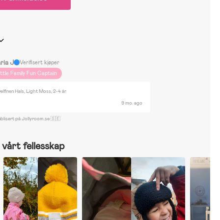
ria J
Verifisert kjøper
ittle Family Fun Captain
elfinen Hals, Light Moss, 2-4 år
9 mo. ago
blisert på Jollyroom.se 🇸🇪
vårt fellesskap