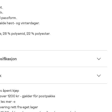
t.
ch.
l passform.
kalde høst- og vinterdager.
e, 28 % polyamid, 22 % polyester.
ifikasjon
k
s åpent kjøp
 over 1200 kr - gjelder för postpakke
- les mer ->
levering rett fra eget lager