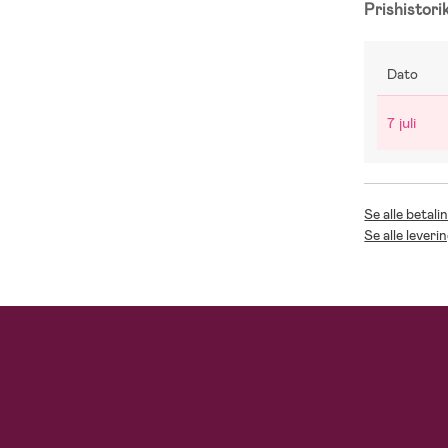
Prishistori
Dato
7 juli
Se alle betali
Se alle leveri