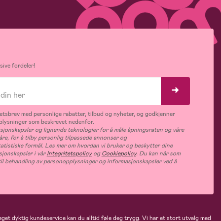
ive fordeler!
tsbrev med personlige rabatter, tilbud og nyheter, og godkjenner
plysninger som beskrevet nedenfor.
jonskapsler og lignende teknologier for å måle åpningsraten og våre
åre, for å tilby personlig tilpassede annonser og
tatistiske formål. Les mer om hvordan vi bruker og beskytter dine
jonskapsler i vår
Integritetspolicy
og
Cookiepolicy
. Du kan når som
e til behandling av personopplysninger og informasjonskapsler ved å
eget dyktig kundeservice kan du alltid føle deg trygg. Vi har et stort utvalg med