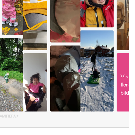
Vis 
flere 
bilder
GAMIFIERA.®