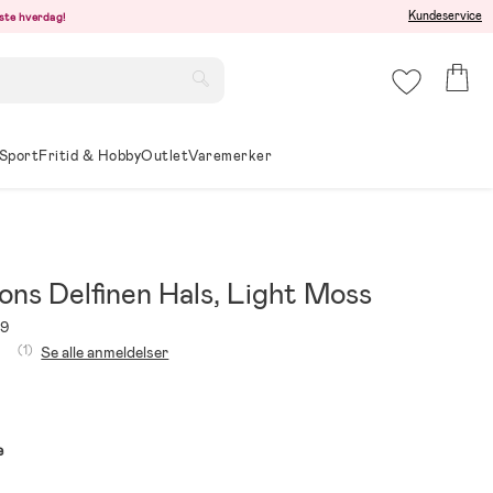
Kundeservice
este hverdag!
Sport
Fritid & Hobby
Outlet
Varemerker
ons Delfinen Hals, Light Moss
69
(1)
Se alle anmeldelser
e