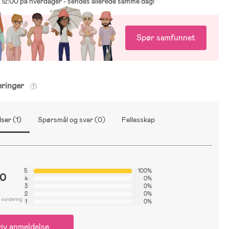
ør 12:00 på hverdager - sendes allerede samme dag!
Spør samfunnet
eringer
ser (1)
Spørsmål og svar (0)
Fellesskap
5
100%
.0
4
0%
3
0%
2
0%
 vurdering
1
0%
iv anmeldelse