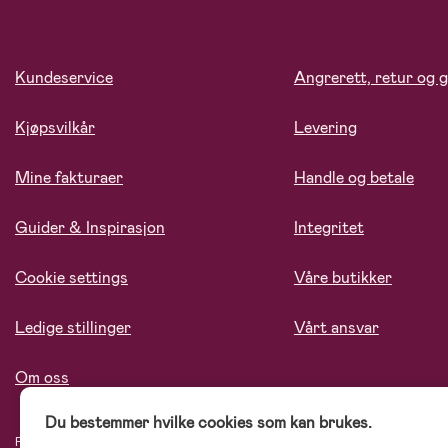
Kundeservice
Angrerett, retur og g
Kjøpsvilkår
Levering
Mine fakturaer
Handle og betale
Guider & Inspirasjon
Integritet
Cookie settings
Våre butikker
Ledige stillinger
Vårt ansvar
Om oss
Du bestemmer hvilke cookies som kan brukes.
På Jollyroom.no finner du et stort utvalg av produkter til barnefamilien. Hos oss