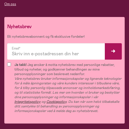
Om oss
Nyhetsbrev
Bli nyhetsbrevabonnent og få eksklusive fordeler!
Email*
Ja takk!
Jeg ønsker å motta nyhetsbrev med personlige rabatter,
tilbud og nyheter, og godkjenner behandlingen av mine
personopplysninger som beskrevet nedenfor.
Våre nyhetsbrev bruker informasjonskapsler og lignende teknologier
for å måle åpningsraten og våre kunders interesser i tilbudene våre,
for å tilby personlig tilpassede annonser og innholdsmarkedsføring,
og til statistiske formål. Les mer om hvordan vi bruker og beskytter
dine personopplysninger og informasjonskapsler i vår
Integritetspolicy
og
Cookiepolicy
. Du kan når som helst tilbakekalle
ditt samtykke til behandling av personopplysninger og
informasjonskapsler ved å melde deg av nyhetsbrevet.