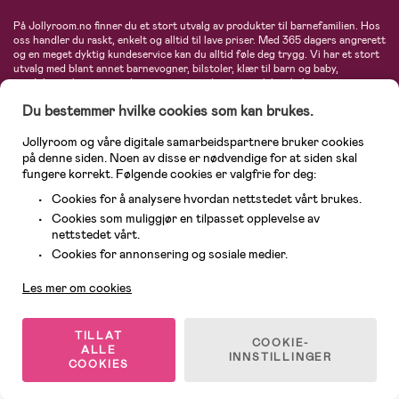
På Jollyroom.no finner du et stort utvalg av produkter til barnefamilien. Hos
oss handler du raskt, enkelt og alltid til lave priser. Med 365 dagers angrerett
og en meget dyktig kundeservice kan du alltid føle deg trygg. Vi har et stort
utvalg med blant annet barnevogner, bilstoler, klær til barn og baby,
produkter til mor, mengder av inspirerende interiør, leker, babyustyr og mye
mye mer. Vi tilbyr produkter fra velkjente merker som blant annet Britax,
Du bestemmer hvilke cookies som kan brukes.
Maxi-Cosi, Baby Jogger, BabyBjörn, Didriksons, KidKraft, Ergobaby, Philips
Avent, Neonate, Cybex, LEGO og mange flere. Velkommen inn til nordens
største nettbutikk for barn og baby!
Jollyroom og våre digitale samarbeidspartnere bruker cookies
på denne siden. Noen av disse er nødvendige for at siden skal
fungere korrekt. Følgende cookies er valgfrie for deg:
Cookies for å analysere hvordan nettstedet vårt brukes.
Cookies som muliggjør en tilpasset opplevelse av
nettstedet vårt.
Kundeservice
Cookies for annonsering og sosiale medier.
Les mer om cookies
© 2026 Jollyroom AS. Alle rettigheter reservert.
TILLAT
COOKIE-
ALLE
INNSTILLINGER
COOKIES