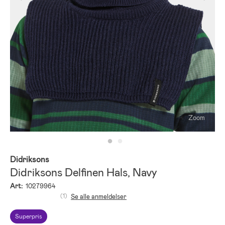
Zoom
Didriksons
Didriksons Delfinen Hals, Navy
Art:
10279964
(1)
Se alle anmeldelser
Superpris