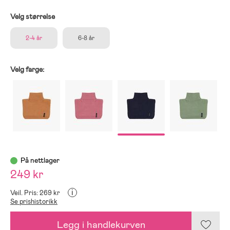
Velg størrelse
2-4 år
6-8 år
Velg farge:
På nettlager
249 kr
i
Veil. Pris: 269 kr
Se prishistorikk
Legg i handlekurven