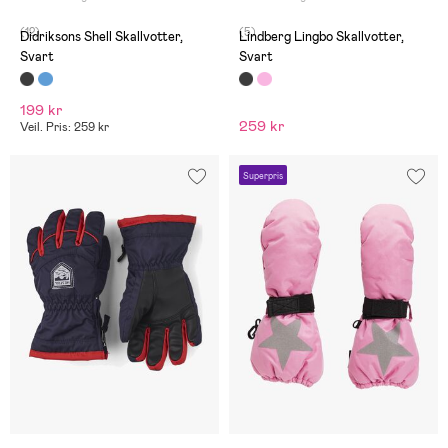
(12)
(5)
Didriksons Shell Skallvotter,
Lindberg Lingbo Skallvotter,
Svart
Svart
199 kr
259 kr
Veil. Pris: 259 kr
Superpris