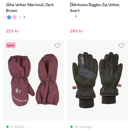
(3)
(9)
Joha Votter Merinoull, Dark
Didriksons Biggles Zip Votter,
Brown
Svart
229 kr
289 kr
Nyhet
10 IGJEN
På nettlager