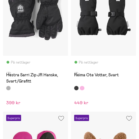
På nettlager
På nettlager
(3)
(1)
Hestra Sarri Zip JR Hanske,
Reima Ote Votter, Svart
Svart/Grafitt
399 kr
449 kr
Superpris
Superpris