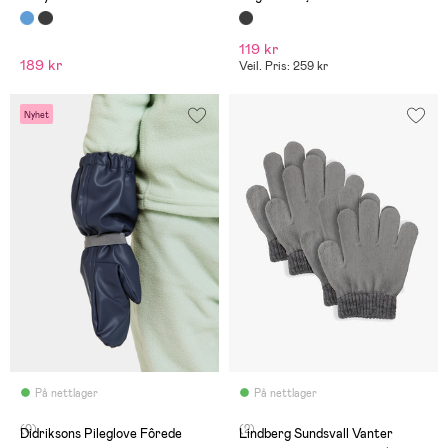
119 kr
189 kr
Veil. Pris: 259 kr
Nyhet
På nettlager
På nettlager
(0)
(2)
Didriksons Pileglove Fôrede
Lindberg Sundsvall Vanter