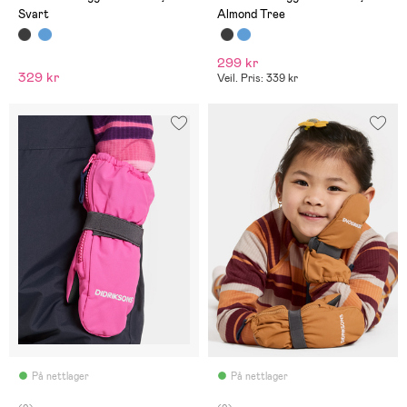
Svart
Almond Tree
299 kr
329 kr
Veil. Pris: 339 kr
På nettlager
På nettlager