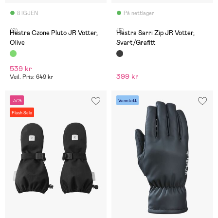
8 IGJEN
På nettlager
(0)
(5)
Hestra Czone Pluto JR Votter,
Hestra Sarri Zip JR Votter,
Olive
Svart/Grafitt
539 kr
399 kr
Veil. Pris: 649 kr
-37%
Vanntett
Flash Sale