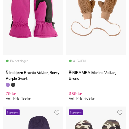
På nettlager
4 IGJEN
(1)
(0)
Nordbjørn Branäs Votter, Berry
BINIBAMBA Merino Votter,
Purple Svart
Bruno
79 kr
389 kr
Veil. Pris: 199 kr
Veil. Pris: 469 kr
Superpris
Superpris