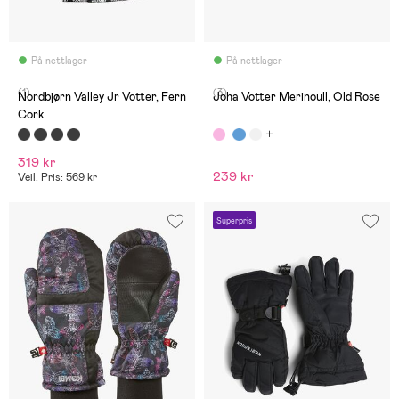
På nettlager
På nettlager
(1)
(3)
Nordbjørn Valley Jr Votter, Fern
Joha Votter Merinoull, Old Rose
Cork
319 kr
239 kr
Veil. Pris: 569 kr
Superpris