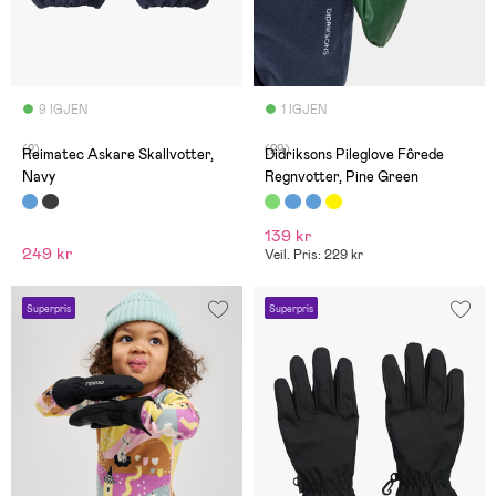
9 IGJEN
1 IGJEN
(2)
(29)
Reimatec Askare Skallvotter,
Didriksons Pileglove Fôrede
Navy
Regnvotter, Pine Green
139 kr
249 kr
Veil. Pris: 229 kr
Superpris
Superpris