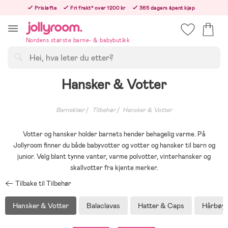
Hoppa
Prisløfte
Fri frakt* over 1200 kr
365 dagers åpent kjøp
till
Bestill nå - vi sender samme hverdag!
innehållet
Nordens største barne- & babybutikk
Søk
Hansker & Votter
Barneklær
Tilbehør
Hansker & Votter
Votter og hansker holder barnets hender behagelig varme. På
Jollyroom finner du både babyvotter og votter og hansker til barn og
junior. Velg blant tynne vanter, varme polvotter, vinterhansker og
skallvotter fra kjente merker.
Tilbake til Tilbehør
Hansker & Votter
Balaclavas
Hatter & Caps
Hårbøyl