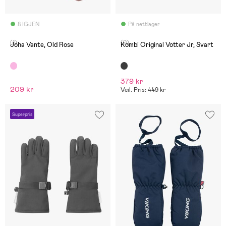
8 IGJEN
På nettlager
(1)
(0)
Joha Vante, Old Rose
Kombi Original Votter Jr, Svart
379 kr
209 kr
Veil. Pris: 449 kr
Superpris