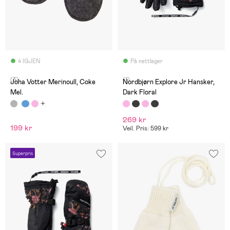
4 IGJEN
På nettlager
(3)
(1)
Joha Votter Merinoull, Coke
Nordbjørn Explore Jr Hansker,
Mel.
Dark Floral
269 kr
199 kr
Veil. Pris: 599 kr
Superpris