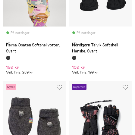
På nettlager
På nettlager
(1)
(2)
Reima Osaten Softshellvotter,
Nordbjørn Talvik Softshell
Svart
Hanske, Svart
199 kr
159 kr
Veil. Pris: 289 kr
Veil. Pris: 199 kr
Nyhet
Superpris