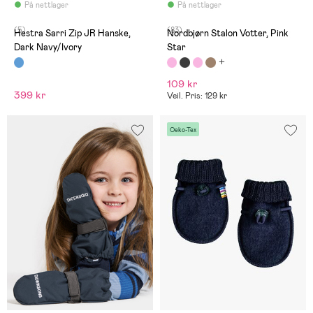
På nettlager
På nettlager
(5)
(83)
Hestra Sarri Zip JR Hanske,
Nordbjørn Stalon Votter, Pink
Dark Navy/Ivory
Star
109 kr
399 kr
Veil. Pris: 129 kr
Oeko-Tex