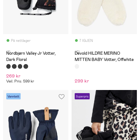
På nettlager
7 IGJEN
(1)
(0)
Nordbjørn Valley Jr Votter,
Devold HILDRE MERINO
Dark Floral
MITTEN BABY Votter, Offwhite
269 kr
299 kr
Veil. Pris: 599 kr
Vanntett
Superpris