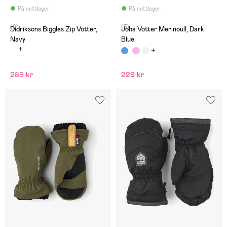
På nettlager
På nettlager
(9)
(3)
Didriksons Biggles Zip Votter,
Joha Votter Merinoull, Dark
Navy
Blue
289 kr
229 kr