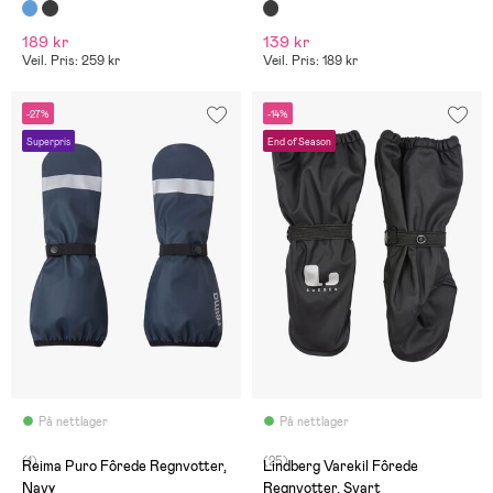
Shade/Eclipse
189 kr
139 kr
Veil. Pris: 259 kr
Veil. Pris: 189 kr
-27%
-14%
Superpris
End of Season
På nettlager
På nettlager
(1)
(25)
Reima Puro Fôrede Regnvotter,
Lindberg Varekil Fôrede
Navy
Regnvotter, Svart