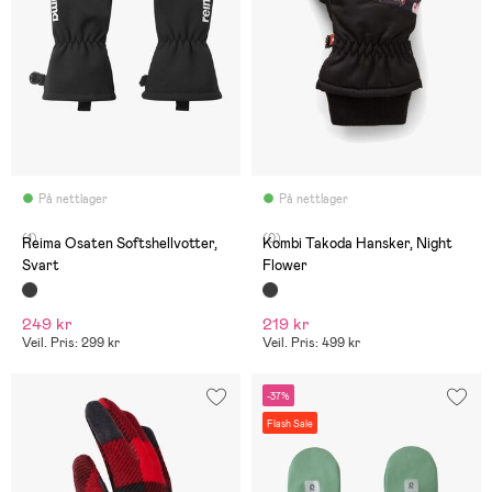
På nettlager
På nettlager
(1)
(0)
Reima Osaten Softshellvotter,
Kombi Takoda Hansker, Night
Svart
Flower
249 kr
219 kr
Veil. Pris: 299 kr
Veil. Pris: 499 kr
-37%
Flash Sale