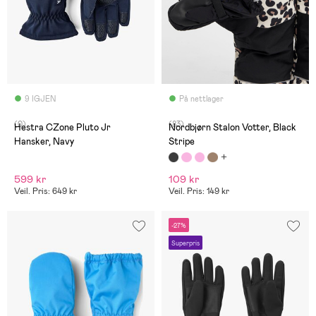
9 IGJEN
På nettlager
(0)
(83)
Hestra CZone Pluto Jr
Nordbjørn Stalon Votter, Black
Hansker, Navy
Stripe
599 kr
109 kr
Veil. Pris: 649 kr
Veil. Pris: 149 kr
-27%
Superpris