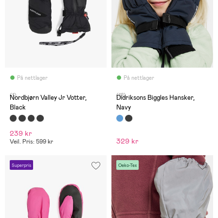
På nettlager
På nettlager
(1)
(18)
Nordbjørn Valley Jr Votter,
Didriksons Biggles Hansker,
Black
Navy
239 kr
329 kr
Veil. Pris: 599 kr
Superpris
Oeko-Tex