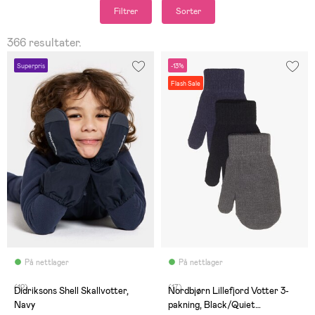
Filtrer
Sorter
366 resultater.
Superpris
-13%
Flash Sale
På nettlager
På nettlager
(12)
(17)
Didriksons Shell Skallvotter,
Nordbjørn Lillefjord Votter 3-
Navy
pakning, Black/Quiet