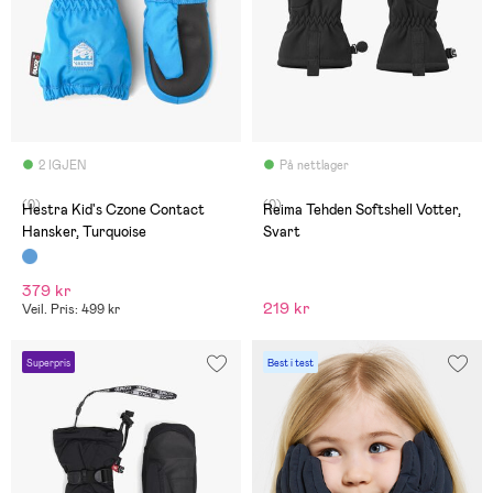
2 IGJEN
På nettlager
(0)
(0)
Hestra Kid's Czone Contact
Reima Tehden Softshell Votter,
Hansker, Turquoise
Svart
379 kr
219 kr
Veil. Pris: 499 kr
Superpris
Best i test