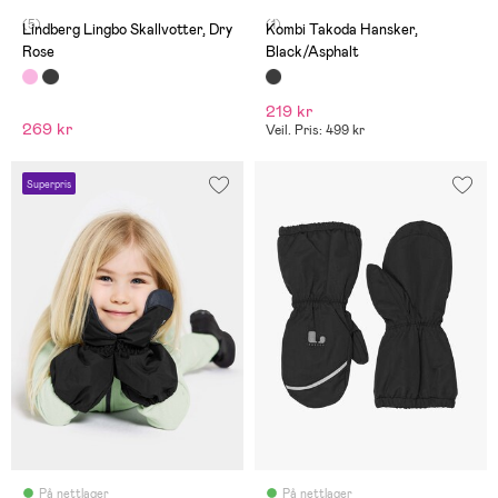
(5)
(1)
Lindberg Lingbo Skallvotter, Dry
Kombi Takoda Hansker,
Rose
Black/Asphalt
219 kr
269 kr
Veil. Pris: 499 kr
Superpris
På nettlager
På nettlager