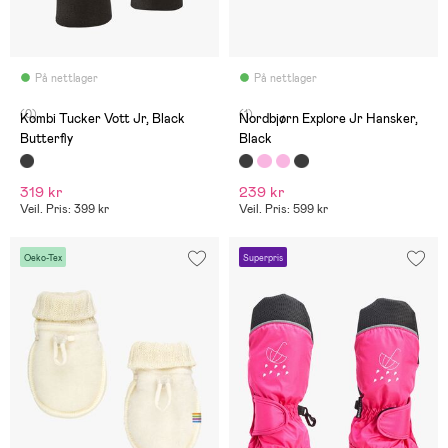
På nettlager
På nettlager
(0)
(1)
Kombi Tucker Vott Jr, Black
Nordbjørn Explore Jr Hansker,
Butterfly
Black
319 kr
239 kr
Veil. Pris: 399 kr
Veil. Pris: 599 kr
Oeko-Tex
Superpris