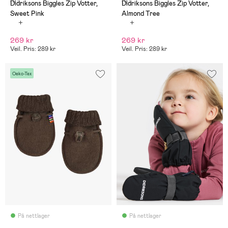
(9)
(9)
Didriksons Biggles Zip Votter,
Didriksons Biggles Zip Votter,
Sweet Pink
Almond Tree
269 kr
269 kr
Veil. Pris: 289 kr
Veil. Pris: 289 kr
Oeko-Tex
På nettlager
På nettlager