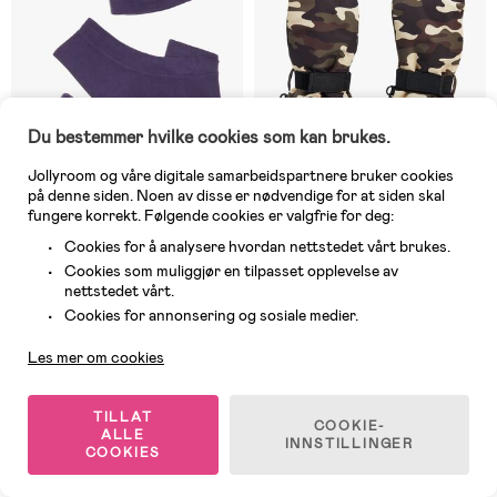
Du bestemmer hvilke cookies som kan brukes.
Jollyroom og våre digitale samarbeidspartnere bruker cookies
på denne siden. Noen av disse er nødvendige for at siden skal
fungere korrekt. Følgende cookies er valgfrie for deg:
Cookies for å analysere hvordan nettstedet vårt brukes.
På nettlager
På nettlager
Cookies som muliggjør en tilpasset opplevelse av
(26)
(83)
nettstedet vårt.
Nordbjørn Trollheim Sett
Nordbjørn Stalon Votter, Camo
Kundeservice
Votter, Lue, Hals, Eclipse
Star
Cookies for annonsering og sosiale medier.
Les mer om cookies
99 kr
109 kr
Veil. Pris: 129 kr
Veil. Pris: 129 kr
TILLAT
COOKIE-
ALLE
INNSTILLINGER
COOKIES
1
/
7