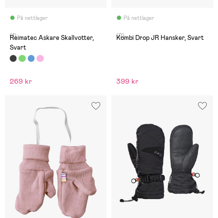
På nettlager
På nettlager
(1)
(0)
Reimatec Askare Skallvotter,
Kombi Drop JR Hansker, Svart
Svart
269 kr
399 kr