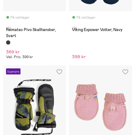
På nettlager
På nettlager
(0)
(0)
Reimatec Pivo Skallhansker,
Viking Expower Votter, Navy
Svart
369 kr
399 kr
Veil. Pris: 399 kr
Superpris