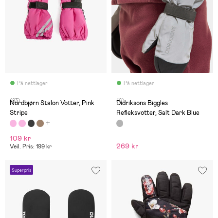
På nettlager
På nettlager
(83)
(6)
Nordbjørn Stalon Votter, Pink
Didriksons Biggles
Stripe
Refleksvotter, Salt Dark Blue
109 kr
269 kr
Veil. Pris: 199 kr
Superpris