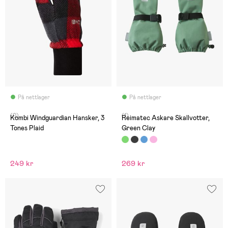
På nettlager
På nettlager
(0)
(1)
Kombi Windguardian Hansker, 3
Reimatec Askare Skallvotter,
Tones Plaid
Green Clay
249 kr
269 kr